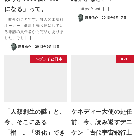
になる」って。
https://twitt […]
新井信介
2013年9月17日
昨夜のことです。知人の出版社
オーナー、健康を売り物にしてい
る雑誌の責任者から電話がありま
した。そし […]
新井信介
2013年9月18日
ヘブライと日本
K2O
「人類創生の謎」と、
ケネディー大使の赴任
今、そこにある
前、今、読み返すデニ
「禍」。「羽化」でき
ケン「古代宇宙飛行士