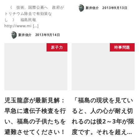
《 技術、国際公募へ 政府が
新井信介
2013年9月13日
トリチウム除去で有効策な
し 》 福島民報
http://www.mi […]
新井信介
2013年9月14日
原子力
時事問題
児玉龍彦が最新見解：
「福島の現状を見てい
早急に遺伝子検査を行
ると、人の心が耐え切
い、福島の子供たちを
れるのは後2～3年が限
避難させてください！
度です。それを超え…