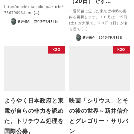
（20日）です…
http://onodekita.sblo.jp/article/
一週間後に迫った東京皆神塾の案
75679696.html […]
内を再掲します。１０月は、19日
新井信介
2013年9月15日
(土）が大阪で、２０日（日）が名
古屋で […]
新井信介
2013年9月15日
K2O
K2O
ようやく日本政府と東
映画「シリウス」とそ
電が自らの非力を認め
の後の世界～新井信介
た。トリチウム処理を
とグレゴリー・サリバ
国際公募。
ン