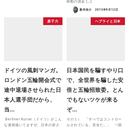
移動の資金 […]
新井信介
2013年9月12日
原子力
ヘブライと日本
ドイツの風刺マンガ。
日本国民を騙すやり口
ロンドン五輪開会式で
で、全世界を騙した安
途中退場させられた日
倍と五輪招致委。とん
本人選手団だから、
でもないツケが来る
当…
ぞ…
Berliner Kurier（ドイツ）がこん
その１） 「すべてはコントロー
な漫画描いてますぜ、日本の皆さ
ルされている。安全だ。」 一国