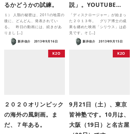
るかどうかの試練。
説」。YOUTUBE…
１） 人類の秘密は、2011の地震の
「ディスクロージャー」が始まっ
後に、どんどん、発表されてい
た２０１３年。 グリア博士の成
る。 昨日の動画には、続きがあ
果を纏めた映画「シリウス」は必
りまし […]
見です。そ […]
新井信介
2013年9月16日
新井信介
2013年9月15日
K2O
K2O
２０２０オリンピック
9月21日（土）、東京
の海外の風刺画。ま
皆神塾です。10月は、
だ、７年ある。
大阪（19日）と名古屋