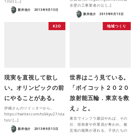
13日( […]
水壁の工事業者の公 […]
新井信介
2013年9月13日
新井信介
2013年9月13日
K2O
地域つくり
現実を直視して欲し
世界はこう見ている。
い。オリンピックの前
「ボイコット２０２０
にやることがある。
放射能五輪．東京を救
え」と。
伊織さんのツイッターから。
https://twitter.com/tokkyu27/sta
東京でインフラ建設やれば、その
tus/ […]
分、技術者や作業員が奪われ、被
新井信介
2013年9月13日
災地の復興が遅れる。子供たちの