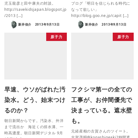
児玉龍彦と田中康夫の対談。
ブログ「明日を信じられる時代に
http://savekidsjapan.blogspot.jp
なって欲しい」
/2013 […]
http://blog.goo.ne.jp/capit […]
新井信介
2013年9月13日
新井信介
2013年9月13日
原子力
原子力
早速、ウソがばれた汚
フクシマ第一の全ての
染水。どう、始末つけ
工事が、お仲間優先で
るのか？
決まっている。遮水壁
も。
朝日新聞からです。汚染水、外洋
まで流出か 海近くの排水溝、一
元経産相の古賀さんのツイート。
時高濃度。朝日新聞デジタル 9月
古賀茂明‏@kogashigeaki2時間遮