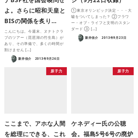
よ。さらに昭和天皇と
①東京オリンピック決定・・・大
嘘をついてしまった？ ②フラワ
BISの関係を炙り…
ー・オブ・ライフと文明のスタン
ダード ③ […]
こんにちは。今週末、ヌナトクラ
ブのツアー（琵琶湖の竹生島）が
新井信介
2013年9月23日
あり、その準備で、多くの時間が
割けません […]
新井信介
2013年9月26日
原子力
原子力
ここまで、アホな人間
ケネディー氏の公聴
を総理にできる、これ
会。福島5号6号の廃炉