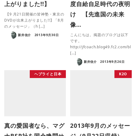
上がりました!!】
度自給自足時代の夜明
け 【先進国の未来
【9 月21日開催の皆神塾・東京の
DVDが出来上がりました!!】「8月
像…
のメッセージ」（h […]
こんにちは。掲題のブログは以下
新井信介
2013年9月30日
です。
http://jfcoach.blog49.fc2.com/bl
[…]
新井信介
2013年9月26日
ヘブライと日本
K2O
真の愛国者なら、マグ
2013年9月のメッセー
ナBSP社を国会喚問せ
ジ（9月22日収録）