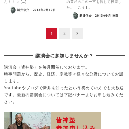
ん！！ pi […]
の首相のこの一言を信じて投票し
た。 こう […]
新井信介
2013年9月10日
新井信介
2013年9月10日
投
1
2
稿
の
講演会に参加しませんか？
ペ
ー
講演会（皆神塾）を毎月開催しております。
時事問題から、歴史、経済、宗教等々様々な分野についてお話
ジ
します。
送
Youtubeやブログで新井を知ったという初めての方でも大歓迎
り
です。最新の講演会については下記バナーよりお申し込みくだ
さい。