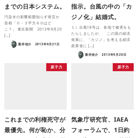
までの日本システム。
指示。台風の中の「カ
ジノ化」結婚式。
汚染水の影響範囲知らず発言か
首相「０・３平方キロはど
１）台風18号は、各地で被害をも
こ？」 東京新聞 2013年9月20
たらしましたが、 この国の経済
[…]
発展に、「カジノ」を考える経済
新井信介
2013年9月21日
産業省に […]
新井信介
2013年9月20日
原子力
原子力
これまでの利権死守が
気象庁研究官、IAEA
最優先。何が恥か、分
フォーラムで、1日約