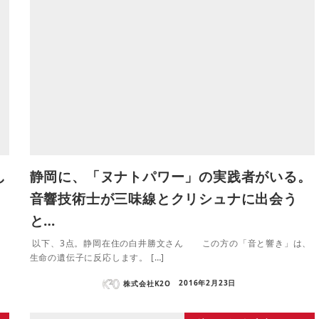
し
静岡に、「ヌナトパワー」の実践者がいる。
。
音響技術士が三味線とクリシュナに出会う
と…
設
以下、3点。静岡在住の白井勝文さん この方の「音と響き」は、
生命の遺伝子に反応します。 […]
株式会社K2O
2016年2月23日