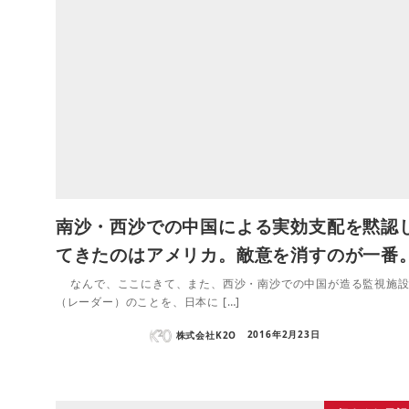
南沙・西沙での中国による実効支配を黙認
てきたのはアメリカ。敵意を消すのが一番
なんで、ここにきて、また、西沙・南沙での中国が造る監視施
（レーダー）のことを、日本に […]
株式会社K2O
2016年2月23日