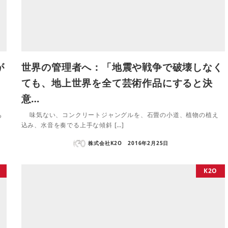
が
世界の管理者へ：「地震や戦争で破壊しなく
ても、地上世界を全て芸術作品にすると決
意…
も
味気ない、コンクリートジャングルを、石畳の小道、植物の植え
込み、水音を奏でる上手な傾斜 […]
株式会社K2O
2016年2月25日
K2O