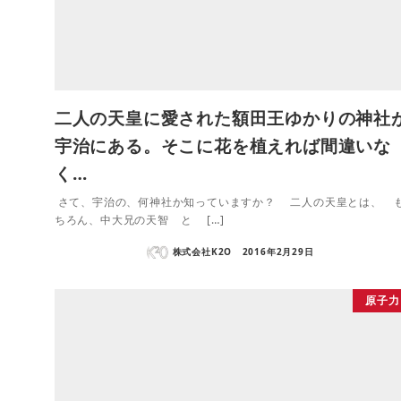
二人の天皇に愛された額田王ゆかりの神社
宇治にある。そこに花を植えれば間違いな
く…
さて、宇治の、何神社か知っていますか？ 二人の天皇とは、 
ちろん、中大兄の天智 と […]
株式会社K2O
2016年2月29日
原子力