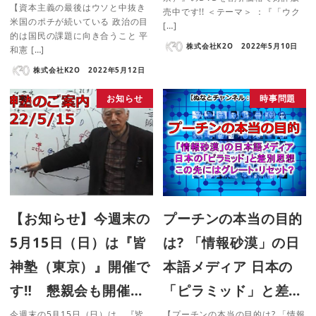
【資本主義の最後はウソと中抜き
売中です!! ＜テーマ＞ ：『「ウク
米国のポチが続いている 政治の目
[…]
的は国民の課題に向き合うこと 平
株式会社K2O
2022年5月10日
和憲 […]
株式会社K2O
2022年5月12日
お知らせ
時事問題
【お知らせ】今週末の
プーチンの本当の目的
5月15日（日）は『皆
は? 「情報砂漠」の日
神塾（東京）』開催で
本語メディア 日本の
す‼ 懇親会も開催…
「ピラミッド」と差…
今週末の5月15日（日）は、『皆
【プーチンの本当の目的は? 「情報