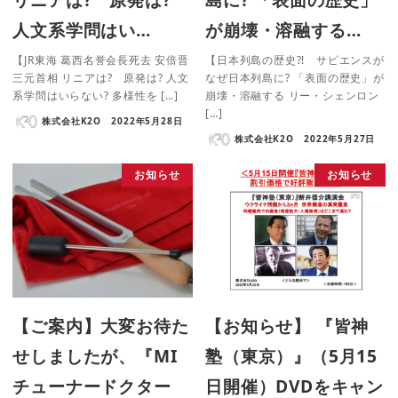
人文系学問はい…
が崩壊・溶融する…
【JR東海 葛西名誉会長死去 安倍晋
【日本列島の歴史?! サピエンスが
三元首相 リニアは? 原発は? 人文
なぜ日本列島に? 「表面の歴史」が
系学問はいらない? 多様性を […]
崩壊・溶融する リー・シェンロン
[…]
株式会社K2O
2022年5月28日
株式会社K2O
2022年5月27日
お知らせ
お知らせ
【ご案内】大変お待た
【お知らせ】 『皆神
せしましたが、『MI
塾（東京）』（5月15
チューナードクター
日開催）DVDをキャン