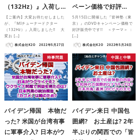
（132Hz）』入荷し…
ペーン価格で好評…
【ご案内】大変お待たせしました
5月15日に開催した『皆神塾（東
が、『MIチューナードクター
京）』のDVDキャンペーン価格で
（132Hz）』入荷しました!! 大
好評販売中です!! ＜テーマ＞ ：
変お […]
[…]
株式会社K2O
2022年5月27日
株式会社K2O
2022年5月26日
時事問題
中国と中華
バイデン帰国 本物だ
バイデン来日 中国包
った? 米国が台湾有事
囲網? お土産は? 2年
に軍事介入? 日本がウ
半ぶりの関西での「皆