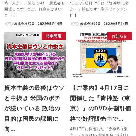
塾（東京）』開催です!! 懇親会も
つまで? 明日15日は『皆神塾（東
開催します‼ まだ、お席もござい
京）』開催です‼ 岸田はロンドン
ま […]
[…]
株式会社K2O
2022年5月14日
株式会社K2O
2022年5月14日
時事問題
お知らせ
資本主義の最後はウソ
【ご案内】4月17日に
と中抜き 米国のポチ
開催した『皆神塾（東
が続いている 政治の
京）』のDVDを割引価
目的は国民の課題に
格で好評販売中で…
向…
4月17日に開催した『皆神塾（東
京）』のDVDを割引価格で好評販