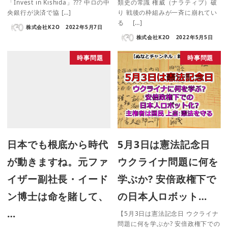
「Invest in Kishida」??? 中ロの中
類史の常識 権威（ナラティブ）破
央銀行が決済で協 […]
り 戦後の枠組みが一斉に崩れてい
る […]
株式会社K2O
2022年5月7日
株式会社K2O
2022年5月5日
時事問題
時事問題
日本でも根底から時代
5月3日は憲法記念日
が動きますね。元ファ
ウクライナ問題に何を
イザー副社長・イード
学ぶか? 安倍政権下で
ン博士は命を賭して、
の日本人ロボット…
…
【5月3日は憲法記念日 ウクライナ
問題に何を学ぶか? 安倍政権下での