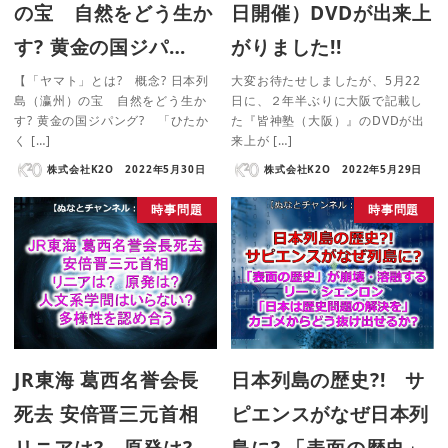
の宝 自然をどう生か
日開催）DVDが出来上
す? 黄金の国ジパ…
がりました!!
【「ヤマト」とは? 概念? 日本列
大変お待たせしましたが、5月22
島（瀛州）の宝 自然をどう生か
日に、２年半ぶりに大阪で記載し
す? 黄金の国ジパング? 「ひたか
た『皆神塾（大阪）』のDVDが出
く […]
来上が […]
株式会社K2O
2022年5月30日
株式会社K2O
2022年5月29日
時事問題
時事問題
JR東海 葛西名誉会長
日本列島の歴史?! サ
死去 安倍晋三元首相
ピエンスがなぜ日本列
リニアは? 原発は?
島に? 「表面の歴史」