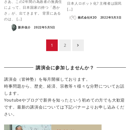
さあ、この2年間の為政者の無責任
日本人ロボット化? 主権者は国民
によって、日本国家の持つ「愚か
[…]
さ」が、出てきます。 背景にある
株式会社K2O
2022年5月3日
のは、 […]
新井信介
2022年5月5日
投
1
2
稿
の
講演会に参加しませんか？
ペ
ー
講演会（皆神塾）を毎月開催しております。
時事問題から、歴史、経済、宗教等々様々な分野についてお話
ジ
します。
送
Youtubeやブログで新井を知ったという初めての方でも大歓迎
り
です。最新の講演会については下記バナーよりお申し込みくだ
さい。