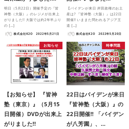
明日（5月22日）開催予定の『皆
【バイデンが来日 岸田政権のお土
神塾（大阪）』のレジメが出来上
産は? 『皆神塾（大阪）』は22日
がりました!! 大阪では約2年半ぶり
開催‼ いままた問われるアジア王
の […]
道 […]
株式会社K2O
2022年5月21日
株式会社K2O
2022年5月20日
お知らせ
時事問題
【お知らせ】 『皆神
22日はバイデンが来日
塾（東京）』（5月15
『皆神塾（大阪）』の
日開催）DVDが出来上
22日開催‼ 「バイデン
がりました!!
が八芳園」、…