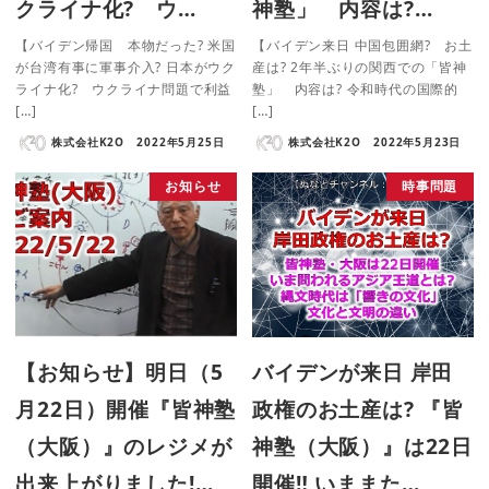
クライナ化? ウ…
神塾」 内容は?…
【バイデン帰国 本物だった? 米国
【バイデン来日 中国包囲網? お土
が台湾有事に軍事介入? 日本がウク
産は? 2年半ぶりの関西での「皆神
ライナ化? ウクライナ問題で利益
塾」 内容は? 令和時代の国際的
[…]
[…]
株式会社K2O
2022年5月25日
株式会社K2O
2022年5月23日
お知らせ
時事問題
【お知らせ】明日（5
バイデンが来日 岸田
月22日）開催『皆神塾
政権のお土産は? 『皆
（大阪）』のレジメが
神塾（大阪）』は22日
出来上がりました!…
開催‼ いままた…