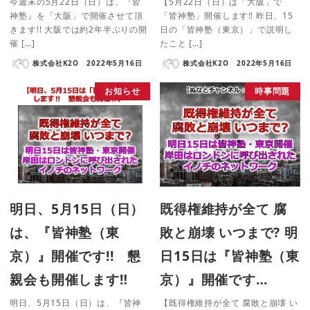
今週末の5月22日（日）は、『皆
【5月22日（日）は「大阪」で
神塾』を「大阪」で開催させて頂
「皆神塾」開催します‼ 昨日、15
きます!! 大阪では約2年半ぶりの開
日の「皆神塾（東京）」で説明し
催 […]
たこと […]
株式会社K2O
2022年5月16日
株式会社K2O
2022年5月16日
お知らせ
時事問題
明日、5月15日（日）
既得権維持が全て 腐
は、『皆神塾（東
敗と崩壊 いつまで? 明
京）』開催です!! 懇
日15日は『皆神塾（東
親会も開催します‼
京）』開催です…
明日、5月15日（日）は、『皆神
【既得権維持が全て 腐敗と崩壊 い