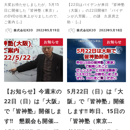
大変お待たせしましたが、5月15
【22日はバイデンが来日 『皆神塾
日に開催した『皆神塾（東京）』
（大阪）』の22日開催‼ 「バイデ
のDVDが出来上がりましたので、
ンが八芳園」、の謎 久原房之
ご案内 […]
助・ […]
株式会社K2O
2022年5月19日
株式会社K2O
2022年5月18日
お知らせ
お知らせ
【お知らせ】今週末の
5月22日（日）は「大
22日（日）は「大阪」
阪」で「皆神塾」開催
で「皆神塾」開催しま
します‼ 昨日、15日の
す‼ 懇親会も開催…
「皆神塾（東京…