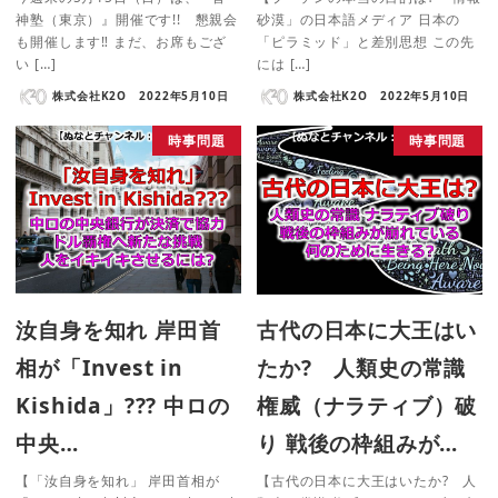
神塾（東京）』開催です!! 懇親会
砂漠」の日本語メディア 日本の
も開催します‼ まだ、お席もござ
「ピラミッド」と差別思想 この先
い […]
には […]
株式会社K2O
2022年5月10日
株式会社K2O
2022年5月10日
時事問題
時事問題
汝自身を知れ 岸田首
古代の日本に大王はい
相が「Invest in
たか? 人類史の常識
Kishida」??? 中ロの
権威（ナラティブ）破
中央…
り 戦後の枠組みが…
【「汝自身を知れ」 岸田首相が
【古代の日本に大王はいたか? 人