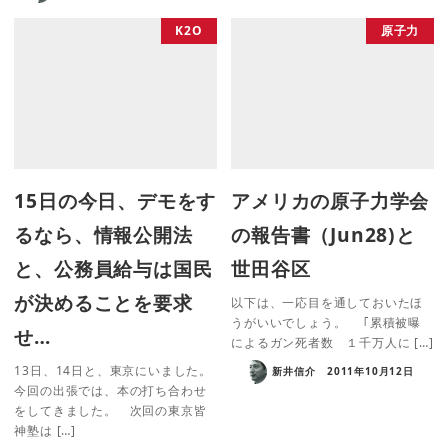
K2O
原子力
15日の今日、デモをす
アメリカの原子力学会
るなら、情報公開法
の報告書（Jun28)と
と、公務員給与は国民
世田谷区
が決めることを要求
以下は、一応目を通しておいたほ
うがいいでしょう。 ｢累積被曝
せ…
によるガン死者数 １千万人に […]
13日、14日と、東京にいました。
新井信介
2011年10月12日
今回の出張では、本の打ち合わせ
をしてきました。 次回の東京皆
神塾は […]