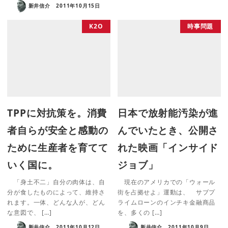
新井信介
2011年10月15日
K2O
時事問題
TPPに対抗策を。消費
日本で放射能汚染が進
者自らが安全と感動の
んでいたとき、公開さ
ために生産者を育てて
れた映画「インサイド
いく国に。
ジョブ」
「身土不二」自分の肉体は、自
現在のアメリカでの「ウォール
分が食したものによって、維持さ
街を占拠せよ」運動は、 サブプ
れます。一体、どんな人が、どん
ライムローンのインチキ金融商品
な意図で、 […]
を、多くの […]
新井信介
2011年10月12日
新井信介
2011年10月9日