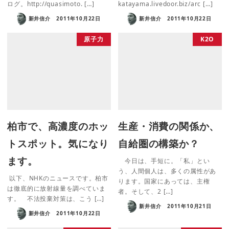
ログ。http://quasimoto. […]
katayama.livedoor.biz/arc […]
新井信介
2011年10月22日
新井信介
2011年10月22日
原子力
K2O
柏市で、高濃度のホッ
生産・消費の関係か、
トスポット。気になり
自給圏の構築か？
ます。
今日は、手短に。「私」とい
う、人間個人は、多くの属性があ
以下、NHKのニュースです。柏市
ります。国家にあっては、主権
は徹底的に放射線量を調べていま
者。そして、2 […]
す。 不法投棄対策は、こう […]
新井信介
2011年10月21日
新井信介
2011年10月22日