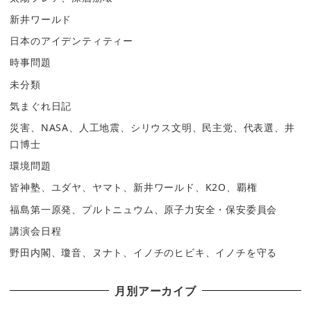
新井ワールド
日本のアイデンティティー
時事問題
未分類
気まぐれ日記
災害、NASA、人工地震、シリウス文明、民主党、代表選、井
口博士
環境問題
皆神塾、ユダヤ、ヤマト、新井ワールド、K2O、覇権
福島第一原発、プルトニュウム、原子力安全・保安委員会
講演会日程
野田内閣、瓊音、ヌナト、イノチのヒビキ、イノチを守る
月別アーカイブ