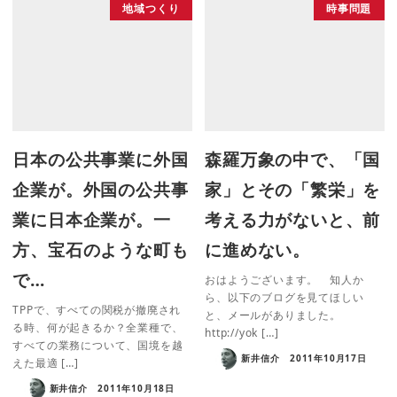
地域つくり
時事問題
日本の公共事業に外国
森羅万象の中で、「国
企業が。外国の公共事
家」とその「繁栄」を
業に日本企業が。一
考える力がないと、前
方、宝石のような町も
に進めない。
で…
おはようございます。 知人か
ら、以下のブログを見てほしい
TPPで、すべての関税が撤廃され
と、メールがありました。
る時、何が起きるか？全業種で、
http://yok […]
すべての業務について、国境を越
新井信介
2011年10月17日
えた最適 […]
新井信介
2011年10月18日