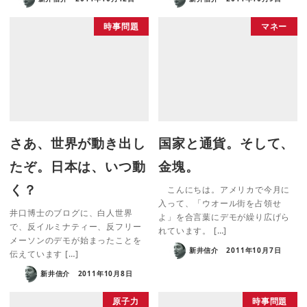
時事問題
マネー
さあ、世界が動き出し
国家と通貨。そして、
たぞ。日本は、いつ動
金塊。
く？
こんにちは。アメリカで今月に
入って、「ウオール街を占領せ
井口博士のブログに、白人世界
よ」を合言葉にデモが繰り広げら
で、反イルミナティー、反フリー
れています。 […]
メーソンのデモが始まったことを
新井信介
2011年10月7日
伝えています […]
新井信介
2011年10月8日
原子力
時事問題