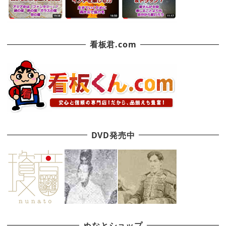
看板君.com
DVD発売中
ぬなとショップ