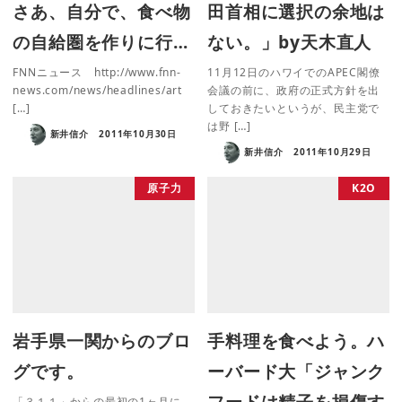
さあ、自分で、食べ物
田首相に選択の余地は
の自給圏を作りに行…
ない。」by天木直人
FNNニュース http://www.fnn-
11月12日のハワイでのAPEC閣僚
news.com/news/headlines/art
会議の前に、政府の正式方針を出
[…]
しておきたいというが、民主党で
は野 […]
新井信介
2011年10月30日
新井信介
2011年10月29日
原子力
K2O
岩手県一関からのブロ
手料理を食べよう。ハ
グです。
ーバード大「ジャンク
フードは精子を損傷す
「３１１」からの最初の1ヶ月に、