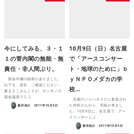
今にしてみる、３・１
10月9日（日）名古屋
１の菅内閣の無能・無
で「アースコンサー
責任・非人間ぶり。
ト・地球のために」ｂ
ｙＮＰＯメダカの学
国会中継の録画がありました。
以下を、是非、ご確認ください。
校…
森まさこさんこそが、ホンモノの
国会議員で […]
京都のジャパネスクに参加され
た仲村さんから、手紙が来まし
新井信介
2011年10月5日
た。10月9日に、名古屋で、アー
スコンサー […]
新井信介
2011年10月5日