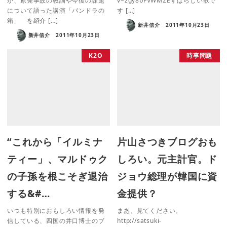
が、原発事故の教訓や今後の課題
v=zgy8bFVWM2Eすばらしい歌で
について語った講演「パンドラの
す […]
箱」 を紹介 […]
新井信介
2011年10月23日
新井信介
2011年10月23日
K2O
時事問題
“これから「イルミナ
片山さつきブログおも
ティー」、マルドゥク
しろい。元主計官。ド
の子孫を根こそぎ退治
ジョウ総理が韓国に資
する&#…
金提供？
いつも特別におもしろい情報を発
まあ、見てください。
信している、四国の井口博士のブ
http://satsuki-