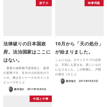
原子力
時事問題
法律破りの日本国政
10月から「天の処分」
府。法治国家はここに
が始まりました。
はない。
こんにちは。ヌナトクラブの合宿
は、天気にも恵まれ、楽しいもの
最新の放射能汚染状況と、政府
になりました。この時期に、戸隠
の姿勢です。京大の小出先生のラ
の奥社（タ […]
ジオ。種まきジャーナルのインタ
新井信介
2011年10月3日
ビューです […]
新井信介
2011年10月4日
中国と中華