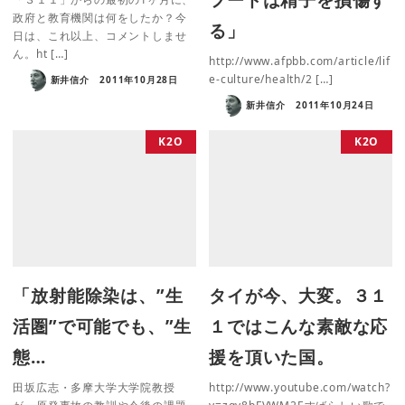
政府と教育機関は何をしたか？今
る」
日は、これ以上、コメントしませ
ん。ht […]
http://www.afpbb.com/article/lif
e-culture/health/2 […]
新井信介
2011年10月28日
新井信介
2011年10月24日
K2O
K2O
「放射能除染は、”生
タイが今、大変。３１
活圏”で可能でも、”生
１ではこんな素敵な応
態…
援を頂いた国。
田坂広志・多摩大学大学院教授
http://www.youtube.com/watch?