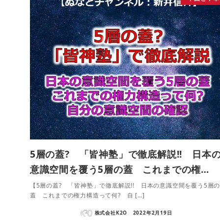
5層の蓋? 「皆神塾」で徹底解説!! 日本
意識空間を覆う5層の蓋 これまでの権…
【5層の蓋? 「皆神塾」で徹底解説!! 日本の意識空間を覆う5層
蓋 これまでの権力構造って何? 自 […]
株式会社K2O
2022年2月19日