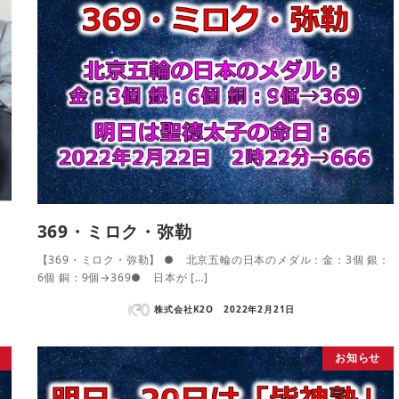
369・ミロク・弥勒
月
【369・ミロク・弥勒】 ● 北京五輪の日本のメダル：金：3個 銀：
6個 銅：9個→369● 日本が […]
株式会社K2O
2022年2月21日
お知らせ