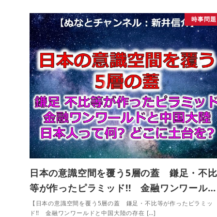
時事問題
日本の意識空間を覆う5層の蓋 鎌足・不
等が作ったピラミッド!! 金融ワンワール…
【日本の意識空間を覆う5層の蓋 鎌足・不比等が作ったピラミッ
ド!! 金融ワンワールドと中国大陸の存在 […]