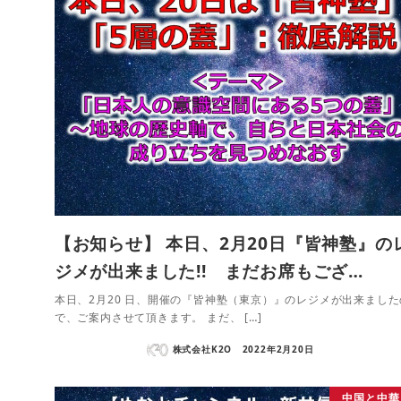
【お知らせ】 本日、2月20日『皆神塾』の
ジメが出来ました!! まだお席もござ…
本日、2月20 日、開催の『皆神塾（東京）』のレジメが出来ました
で、ご案内させて頂きます。 まだ、 […]
株式会社K2O
2022年2月20日
中国と中華