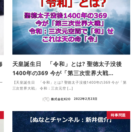
海
天皇誕生日 「令和」とは? 聖徳太子没後
1400年の369 今が「第三次世界大戦…
ー
【天皇誕生日 「令和」とは? 聖徳太子没後1400年の369 今が「第
三次世界大戦」 令和：三次元空 […]
株式会社K2O
2022年2月23日
時事問題