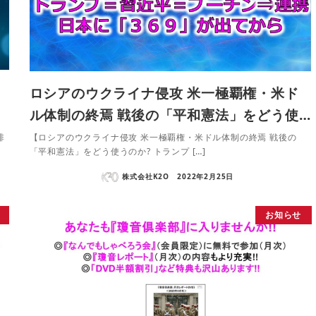
?
ロシアのウクライナ侵攻 米一極覇権・米ド
ル体制の終焉 戦後の「平和憲法」をどう使…
排
【ロシアのウクライナ侵攻 米一極覇権・米ドル体制の終焉 戦後の
「平和憲法」をどう使うのか? トランプ […]
株式会社K2O
2022年2月25日
お知らせ