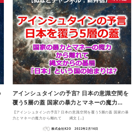
の
アインシュタインの予言? 日本の意識空間を
覆う5層の蓋 国家の暴力とマネーの魔力…
の
【アインシュタインの予言? 日本の意識空間を覆う5層の蓋 国家の暴
力とマネーの魔力から離れて 縄文 […]
株式会社K2O
2022年2月16日