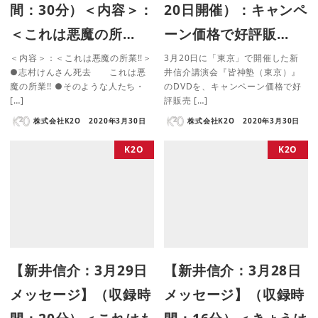
間：30分）＜内容＞：
20日開催）：キャンペ
＜これは悪魔の所…
ーン価格で好評販…
＜内容＞：＜これは悪魔の所業!!＞
3月20日に「東京」で開催した新
●志村けんさん死去 これは悪
井信介講演会『皆神塾（東京）』
魔の所業!! ●そのような人たち・
のDVDを、キャンペーン価格で好
[…]
評販売 […]
株式会社K2O
2020年3月30日
株式会社K2O
2020年3月30日
K2O
K2O
【新井信介：3月29日
【新井信介：3月28日
メッセージ】（収録時
メッセージ】（収録時