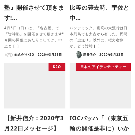
塾』開催させて頂きま
比等の薨去時、宇佐と
す!…
中…
4月5日（日）は、「名古屋」で
パンデミック。疫病の大流行は日
『皆神塾』を開催させて頂きます!!
本列島でも太古から有った。民間
今回の開催にあたりましては、中
の「虫送り」以外に、権力者側
止と […]
が、どう対峙 […]
株式会社K2O
2020年3月23日
新井信介
2020年3月23日
K2O
日本のアイデンティティー
【新井信介：2020年3
IOCバッハ「（東京五
月22日メッセージ】
輪の開催是非に）いか