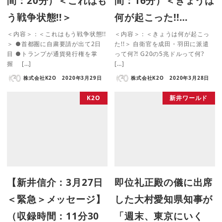
間：20分）＜これはも
間：16分）＜きょうは
う戦争状態!!＞
何が起こった!!…
＜内容＞：＜これはもう戦争状態!!
＜内容＞：＜きょうは何が起こっ
＞ ●首都圏に自粛要請が出て2日
た!!＞ 自衛官を成田・羽田に派遣
目 ●トランプが通貨発行権を掌
って何?! G20の5兆ドルって何?
握 […]
[…]
株式会社K2O
2020年3月29日
株式会社K2O
2020年3月28日
K2O
新井ワールド
【新井信介：3月27日
即位礼正殿の儀に出席
＜緊急＞メッセージ】
した大村愛知県知事が
（収録時間：11分30
「週末、東京にいく