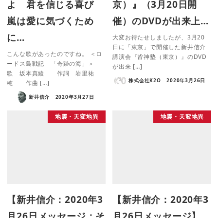
よ 君を信じる喜び
京）』（3月20日開
嵐は愛に気づくため
催）のDVDが出来上…
に…
大変お待たせしましたが、3月20
日に「東京」で開催した新井信介
こんな歌があったのですね。 ＜ロ
講演会『皆神塾（東京）』のDVD
ードス島戦記 「奇跡の海」＞
が出来 […]
歌 坂本真綾 作詞 岩里祐
株式会社K2O
2020年3月26日
穂 作曲 […]
新井信介
2020年3月27日
地震・天変地異
地震・天変地異
【新井信介：2020年3
【新井信介：2020年3
月26日メッセージ：そ
月26日メッセージ】