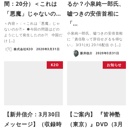
間：20分）＜これは
るか？小泉純一郎氏、
「悪魔」じゃないの…
嘘つきの安倍首相に
「…
＜内容＞：＜これは「悪魔」じゃ
ないのか?!＞ ●今回の問題はどの
小泉純一郎氏、嘘つきの安倍首相
ようにして発生したのか?! 中国だ
に「責任取って辞任せざるを得な
け […]
い」 3/31(火) 20:16配信 小 […]
株式会社K2O
2020年3月31日
新井信介
2020年3月31日
K2O
お知らせ
【新井信介：3月30日
【ご案内】 『皆神塾
メッセージ】（収録時
（東京）』DVD（3月