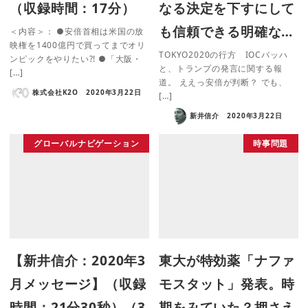
（収録時間：17分）
なる決定を下すにして
も信頼できる明確な…
＜内容＞： ●安倍首相は米国の放
映権を1400億円で買ってまでオリ
TOKYO2020の行方 IOCバッハ
ンピックをやりたい?! ●「大阪・
と、トランプの発言に関する報
[…]
道。 ええっ安倍が判断？ でも、
株式会社K2O
2020年3月22日
[…]
新井信介
2020年3月22日
グローバルナビゲーション
時事問題
【新井信介：2020年3
東大が特効薬「ナファ
月メッセージ】（収録
モスタット」発表。時
時間：21分30秒）（3
期をみていた？押さえ