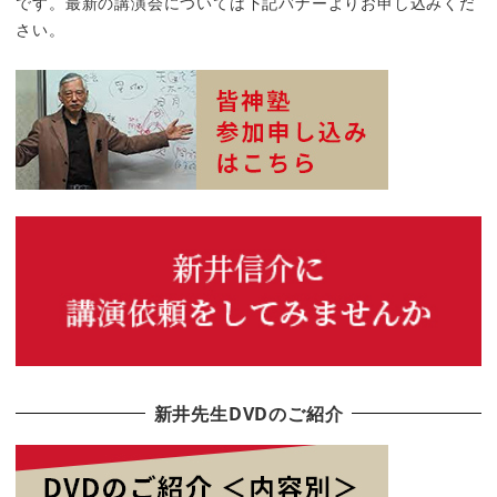
り
です。最新の講演会については下記バナーよりお申し込みくだ
さい。
新井先生DVDのご紹介