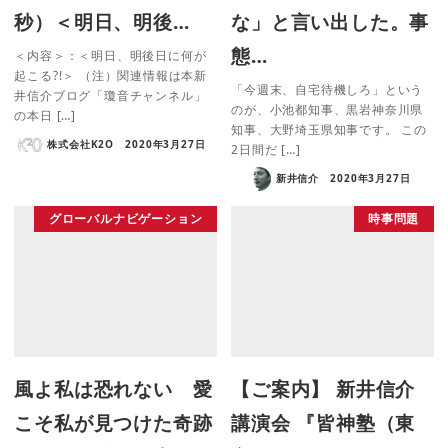
秒）＜明日、明後…
な」と言い出した。事
態…
＜内容＞：＜明日、明後日に何が
起こる?!＞ （注）関連情報は本新
「今週末、自宅待機しろ」という
井信介ブログ「瓊音チャンネル」
のが、小池都知事、黒岩神奈川県
の本日 […]
知事、大野埼玉県知事です。 この
株式会社K2O
2020年3月27日
2日間だ […]
新井信介
2020年3月27日
グローバルナビゲーション
時事問題
風よ私は恐れない 愛
【ご案内】 新井信介
こそ私が見つけた奇跡
講演会 『皆神塾（東