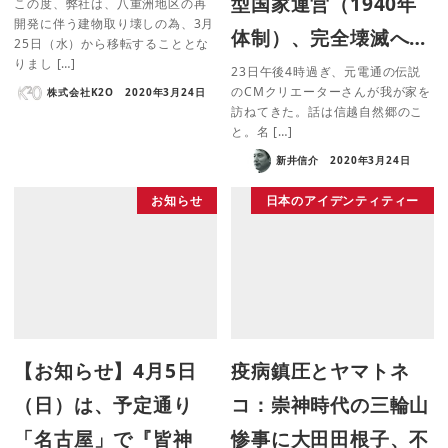
型国家運営（1940年
この度、弊社は、八重洲地区の再
開発に伴う建物取り壊しの為、3月
体制）、完全壊滅へ…
25日（水）から移転することとな
りまし […]
23日午後4時過ぎ、元電通の伝説
のCMクリエーターさんが我が家を
株式会社K2O
2020年3月24日
訪ねてきた。話は信越自然郷のこ
と。名 […]
新井信介
2020年3月24日
お知らせ
日本のアイデンティティー
【お知らせ】4月5日
疫病鎮圧とヤマトネ
（日）は、予定通り
コ：崇神時代の三輪山
「名古屋」で『皆神
惨事に大田田根子、不