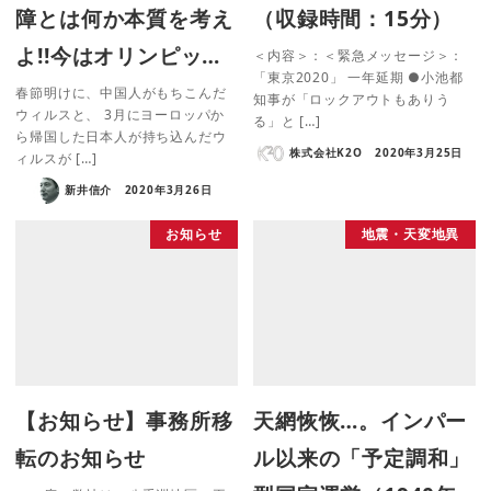
障とは何か本質を考え
（収録時間：15分）
よ!!今はオリンピッ…
＜内容＞：＜緊急メッセージ＞：
「東京2020」 一年延期 ●小池都
春節明けに、中国人がもちこんだ
知事が「ロックアウトもありう
ウィルスと、 3月にヨーロッパか
る」と […]
ら帰国した日本人が持ち込んだウ
株式会社K2O
2020年3月25日
ィルスが […]
新井信介
2020年3月26日
お知らせ
地震・天変地異
【お知らせ】事務所移
天網恢恢…。インパー
転のお知らせ
ル以来の「予定調和」