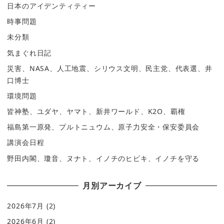
日本のアイデンティティー
時事問題
未分類
気まぐれ日記
災害、NASA、人工地震、シリウス文明、民主党、代表選、井
口博士
環境問題
皆神塾、ユダヤ、ヤマト、新井ワールド、K2O、覇権
福島第一原発、プルトニュウム、原子力安全・保安委員会
講演会日程
野田内閣、瓊音、ヌナト、イノチのヒビキ、イノチを守る
月別アーカイブ
2026年7月
(2)
2026年6月
(2)