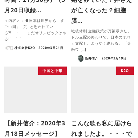
月20日収録…
が亡くなった？細胞
膜…
＜内容＞： ●日本は世界から「す
ごい国」（?）と思われてい
戦後体制 金融政策が万策尽きた。
る?! ・・・まだオリンピックはや
ドル支配の終わりで、日本のオバ
る!! […]
カ支配も、ようやく終わる。 「金
株式会社K2O
2020年3月21日
融ワ […]
新井信介
2020年3月19日
中国と中華
K2O
【新井信介：2020年3
こんな歌も私に届けら
月18日メッセージ】
れましたよ。・・・で