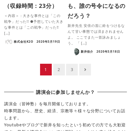
（収録時間：23分）
も、誰の号令になるの
だろう？
＜内容＞：大きな事件とは「この
戦争」だった!! ●予想していた大き
新井先生 安倍の首に鈴をつけるな
な事件とは「この戦争」だった!!
んて甘い事態では済まされません
[…]
よ。 ここでまた一首詠みましょ
株式会社K2O
2020年3月19日
う。 「 […]
新井信介
2020年3月18日
投
1
2
3
稿
の
講演会に参加しませんか？
ペ
ー
講演会（皆神塾）を毎月開催しております。
時事問題から、歴史、経済、宗教等々様々な分野についてお話
ジ
します。
送
Youtubeやブログで新井を知ったという初めての方でも大歓迎