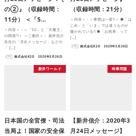
の②』（収録時間：
（収録時間：21分）
11分） ＜「5…
＜内容＞：＜事態は一変!!＞ ●「は
じめ」と「いま」では違うものが
＜内容＞：＜「5G」と「大魔王」
撒かれている!! ●「お肉券」って
の関係?!＞ ＜ご案内＞： 新井信介
[…]
先生の「月次メッセージ」などの
株式会社K2O
2020年3月26日
「 […]
株式会社K2O
2020年3月26日
新井ワールド
時事問題
日本国の全官僚・司法
【新井信介：2020年3
当局よ！国家の安全保
月24日メッセージ】