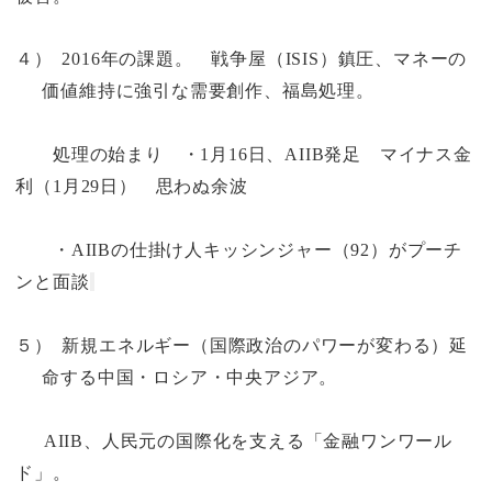
４）
2016
年の課題。 戦争屋（
ISIS
）鎮圧、マネーの
価値維持に強引な需要創作、福島処理。
処理の始まり ・
1
月
16
日、
AIIB
発足 マイナス金
利（
1
月
29
日） 思わぬ余波
・
AIIB
の仕掛け人キッシンジャー（
92
）がプーチ
ンと面談
５）
新規エネルギー（国際政治のパワーが変わる）
延
命する中国・ロシア・中央アジア。
AIIB
、人民元の国際化を支える「金融ワンワール
ド」。