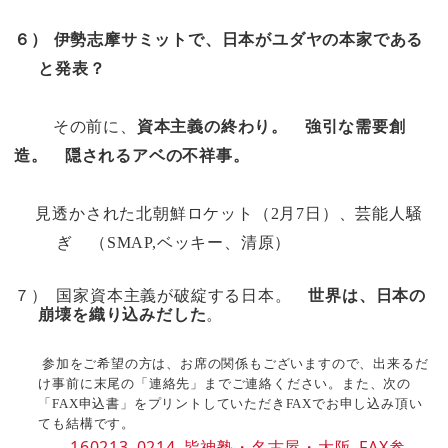
６）
伊勢志摩サミットで、日本がユダヤの本家である
と発表？
その前に、
資本主義の終わり。 強引な需要創
造。 隠されるアベの不祥事。
見透かされた北朝鮮ロケット（
2
月
7
日）、芸能人騒
ぎ （
SMAP,
ベッキー、清原）
７）
国
家資本主義が破綻する日本。
世界は、日本の
崩壊を織り込みだした
。
参加をご希望の方は、お席の関係もございますので、出来るだ
け事前に末尾の「連絡先」までご連絡
ください。また、次の
「
FAX
申込書」をプリントしていただき
FAX
でお申し込み頂い
ても結構です。
160213_0214_皆神塾・名古屋・大阪_FAX参