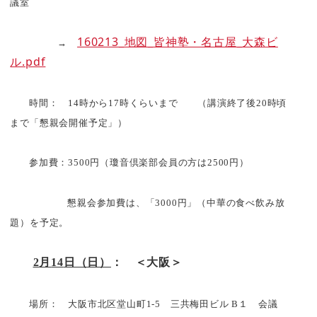
議室
160213_地図_皆神塾・名古屋_大森ビ
→
ル.pdf
時間：
14
時から
17
時くらいまで （講演終了後
20
時頃
まで「懇親会開催予定」）
参加費：
3500
円（瓊音倶楽部会員の方は
2500
円）
懇親会参加費は、「
3000
円」（中華の食べ飲み放
題）を予定。
2
月
14
日（日）
： ＜大阪＞
場所： 大阪市北区堂山町
1-5
三共梅田ビル
B
１ 会議