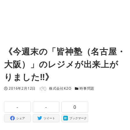
《今週末の「皆神塾（名古屋・
大阪）」のレジメが出来上が
りました!!》
著者
投稿日
カテゴリー
2016年2月12日
株式会社K2O
時事問題
-
-
0
シェア
ツイート
ブックマーク