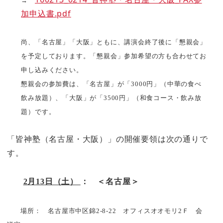
→
加申込書.pdf
尚、「名古屋」「大阪」ともに、講演会終了後に「懇親会」
を予定しております。「懇親会」参加希望の方も合わせてお
申し込みください。
懇親会の参加費は、「名古屋」が「
3000
円」（中華の食べ
飲み放題）、「大阪」が「
3500
円」（和食コース・飲み放
題）です。
「皆神塾（名古屋・大阪）」の開催要領は次の通りで
す。
2
月
13
日（土）
： ＜名古屋＞
場所： 名古屋市中区錦
2-8-22
オフィスオオモリ
2
Ｆ 会