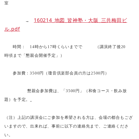
室
160214_地図_皆神塾・大阪_三共梅田ビ
→
ル.pdf
時間：
14
時から
17
時くらいまでで （講演終了後
20
時頃まで「懇親会開催予定」）
参加費：
3500
円（瓊音倶楽部会員の方は
2500
円）
懇親会参加費は、「
3500
円」（和食コース・飲み放
題）を予定。
（注）上記の講演会にご参加を希望される方は、会場の都合もござ
いますので、出来れば、事前に以下の連絡先まで、ご連絡くださ
い。