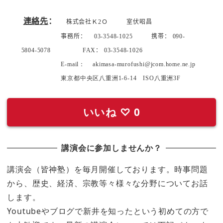
連絡先
：
株式会社Ｋ
2
Ｏ
室伏昭昌
事務所：
03-
3548-1025
携帯：
090-
5804-5078
FAX
：
03-
3548-1026
E-mail
：
akimasa-murofushi@jcom.home.ne.jp
東京都中央区八重洲
1-6-14
ISO
八重洲
3F
いいね
♡
0
講演会に参加しませんか？
講演会（皆神塾）を毎月開催しております。時事問題
から、歴史、経済、宗教等々様々な分野についてお話
します。
Youtubeやブログで新井を知ったという初めての方で