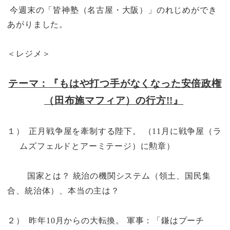
今週末の「皆神塾（名古屋・大阪）」のれじめができ
あがりました。
＜レジメ＞
テーマ：『もはや打つ手がなくなった安倍政権
（田布施マフィア）の行方
!!
』
１）
正月戦争屋を牽制する陛下。 （
11
月に
戦争屋（ラ
ムズフェルドとアーミテージ）に勲章）
国家とは？ 統治の機関システム（領土、国民集
合、統治体）、本当の主は？
２）
昨年
10
月からの大転換。 軍事：「鎌はプーチ