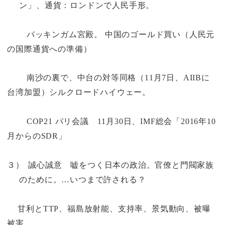
ン」、通貨：ロンドンで人民手形。
バッキンガム宮殿。 中国のゴールド買い（人民元
の国際通貨への準備）
南沙の裏で、中台の対等同格（
11
月
7
日、
AIIB
に
台湾加盟）シルクロードハイウェー。
COP21
パリ会議
11
月
30
日、
IMF
総会「
2016
年
10
月からの
SDR
」
３）
誠心誠意 嘘をつく日本の政治。官僚と門閥家族
のために。…いつまで許される？
甘利と
TTP
、福島放射能、支持率、景気動向、被曝
被害。