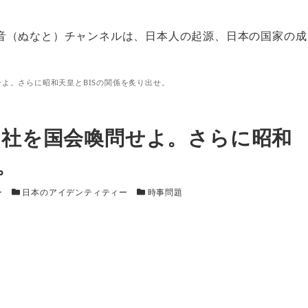
音（ぬなと）チャンネルは、日本人の起源、日本の国家の成
せよ。さらに昭和天皇とBISの関係を炙り出せ。
P社を国会喚問せよ。さらに昭和
。
ー
カテゴリー
カテゴリー
ー
日本のアイデンティティー
時事問題