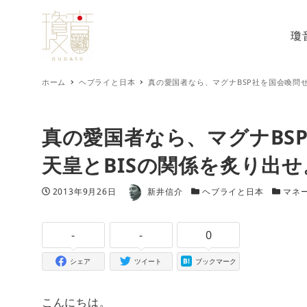
瓊
ホーム
ヘブライと日本
真の愛国者なら、マグナBSP社を国会喚問
真の愛国者なら、マグナBS
天皇とBISの関係を炙り出せ
著者
投稿日
カテゴリー
カテゴリ
2013年9月26日
新井信介
ヘブライと日本
マネ
-
-
0
シェア
ツイート
ブックマーク
こんにちは。