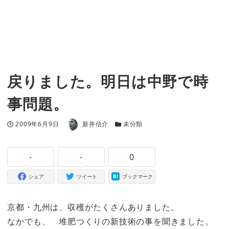
戻りました。明日は中野で時
事問題。
著者
投稿日
カテゴリー
2009年6月9日
新井信介
未分類
-
-
0
シェア
ツイート
ブックマーク
京都・九州は、収穫がたくさんありました。
なかでも、 堆肥つくりの新技術の事を聞きました。