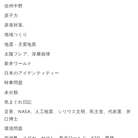
信州中野
原子力
原発対策、
地域つくり
地震・天変地異
太陽フレア、深層崩壊
新井ワールド
日本のアイデンティティー
時事問題
未分類
気まぐれ日記
災害、NASA、人工地震、シリウス文明、民主党、代表選、井
口博士
環境問題
皆神塾、ユダヤ、ヤマト、新井ワールド、K2O、覇権