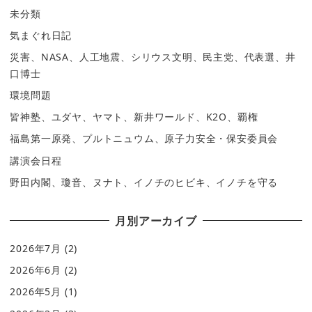
未分類
気まぐれ日記
災害、NASA、人工地震、シリウス文明、民主党、代表選、井
口博士
環境問題
皆神塾、ユダヤ、ヤマト、新井ワールド、K2O、覇権
福島第一原発、プルトニュウム、原子力安全・保安委員会
講演会日程
野田内閣、瓊音、ヌナト、イノチのヒビキ、イノチを守る
月別アーカイブ
2026年7月
(2)
2026年6月
(2)
2026年5月
(1)