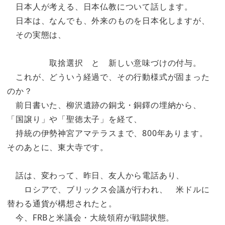
日本人が考える、日本仏教について話します。
日本は、なんでも、外来のものを日本化しますが、
その実態は、
取捨選択 と 新しい意味づけの付与。
これが、どういう経過で、その行動様式が固まった
のか？
前日書いた、柳沢遺跡の銅戈・銅鐸の埋納から、
「国譲り」や「聖徳太子」を経て、
持統の伊勢神宮アマテラスまで、800年あります。
そのあとに、東大寺です。
話は、変わって、昨日、友人から電話あり、
ロシアで、ブリックス会議が行われ、 米ドルに
替わる通貨が構想されたと。
今、FRBと米議会・大統領府が戦闘状態。