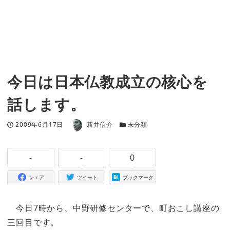
今日は日本仏教成立の核心を
話します。
著者
投稿日
カテゴリー
2009年6月17日
新井信介
未分類
-
-
0
シェア
ツイート
ブックマーク
今日7時から、中野研修センターで、町おこし講座の
三回目です。