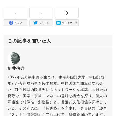
-
-
0
シェア
ツイート
ブックマーク
この記事を書いた人
新井信介
1957年長野県中野市生まれ。東京外国語大学（中国語専
攻）から住友商事を経て独立。中国の改革開放に立ち会
い、独立後は西欧世界にもネットワークを構築。地球史の
視野で、国家・宗教・マネーの意味と構造を探り、個人の
可能性（想像性・創造性）と、普遍的文化価値を探求して
いる。そのために、『皆神塾』を主宰し、会員制の『瓊音
（ヌナト）倶楽部』も立ち上げて、研鑽を深めています。