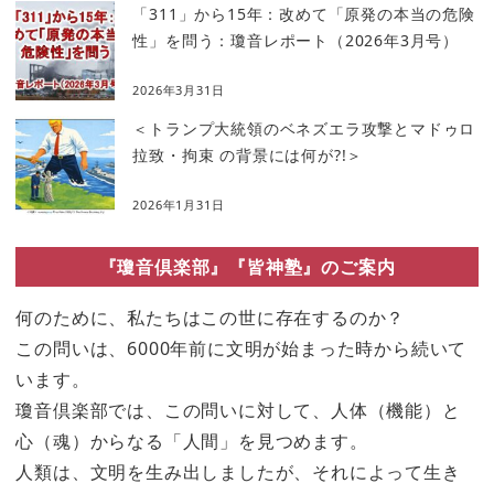
「311」から15年：改めて「原発の本当の危険
性」を問う：瓊音レポート（2026年3月号）
2026年3月31日
＜トランプ大統領のベネズエラ攻撃とマドゥロ
拉致・拘束 の背景には何が?!＞
2026年1月31日
『瓊音倶楽部』『皆神塾』のご案内
何のために、私たちはこの世に存在するのか？
この問いは、6000年前に文明が始まった時から続いて
います。
瓊音倶楽部では、この問いに対して、人体（機能）と
心（魂）からなる「人間」を見つめます。
人類は、文明を生み出しましたが、それによって生き