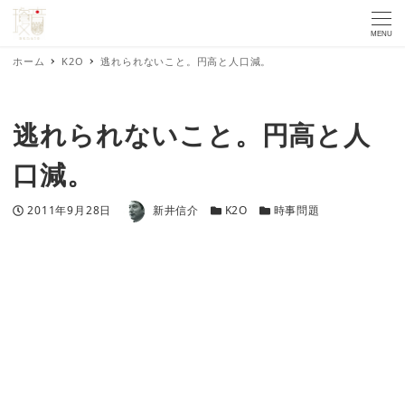
MENU
ホーム
K2O
逃れられないこと。円高と人口減。
逃れられないこと。円高と人
口減。
著者
投稿日
カテゴリー
カテゴリー
2011年9月28日
新井信介
K2O
時事問題