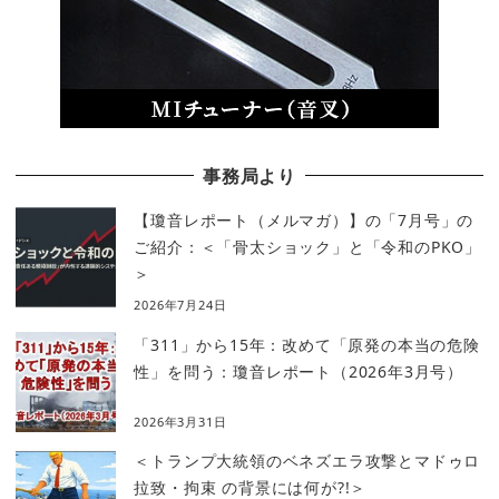
事務局より
【瓊音レポート（メルマガ）】の「7月号」の
ご紹介：＜「骨太ショック」と「令和のPKO」
＞
2026年7月24日
「311」から15年：改めて「原発の本当の危険
性」を問う：瓊音レポート（2026年3月号）
2026年3月31日
＜トランプ大統領のベネズエラ攻撃とマドゥロ
拉致・拘束 の背景には何が?!＞