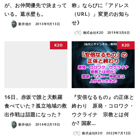
が、お仲間優先で決まって
称」ならびに「アドレス
いる。遮水壁も。
（URL）」変更のお知ら
せ》
新井信介
2013年9月13日
株式会社K2O
2019年3月6日
K2O
K2O
16日、赤坂で誰と天麩羅
『安倍なるもの』の正体と
食べていた？孤立地域の救
終わり 原発・コロワク・
出作戦は話題になった？
ウクライナ 宗教とは何
か? 国家…
新井信介
2014年2月19日
株式会社K2O
2022年7月12日