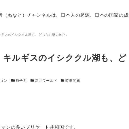
音（ぬなと）チャンネルは、日本人の起源、日本の国家の成
ルギスのイシククル湖も、どちらも魅力的だ。
、キルギスのイシククル湖も、ど
カテゴリー
カテゴリー
カテゴリー
ション
原子力
新井ワールド
時事問題
ーマンの多いブリヤート共和国です。