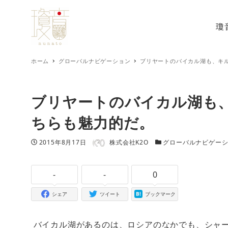
瓊
ホーム
グローバルナビゲーション
ブリヤートのバイカル湖も、キ
ブリヤートのバイカル湖も
ちらも魅力的だ。
著者
投稿日
カテゴリー
2015年8月17日
株式会社K2O
グローバルナビゲー
-
-
0
シェア
ツイート
ブックマーク
バイカル湖があるのは、ロシアのなかでも、シャ