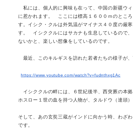
私には、個人的に興味も在って、中国の新疆ウィ
に惹かれます。 ここには標高１６００ｍのところ
す。イシク・クルは外気温がマイナス４０度の厳寒
す。 イシククルにはサカナも生息しているので、
ないかと、楽しい想像をしているのです。
最近、このキルギスを訪れた若者たちの様子が、Y
https://www.youtube.com/watch?
v=fudnthxg1Ac
イシククルの畔には、６世紀後半、西突厥の本拠
ホスロー１世の血を持つ人物が、タルドウ（達頭）
そして、あの玄奘三蔵がインドに向かう時、わざわ
です。