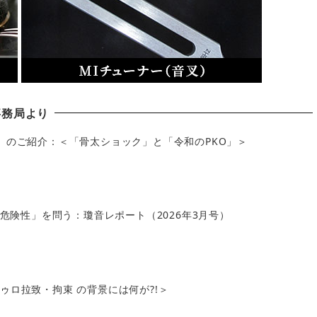
事務局より
」のご紹介：＜「骨太ショック」と「令和のPKO」＞
の危険性」を問う：瓊音レポート（2026年3月号）
ロ拉致・拘束 の背景には何が?!＞