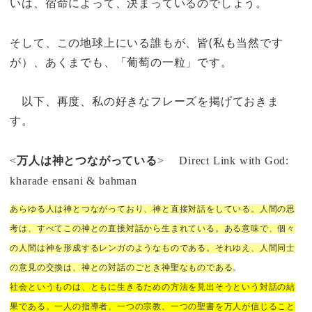
いは、宿命によって、決まっているのでしょう。
そして、この地球上にいる誰もが、皆(私も当然です
が）、あくまでも、「葡萄の一粒」です。
以下、再度、私の好きなフレーズを掲げておきま
す。
<
万人は神とつながっている
>
Direct Link with God:
kharade ensani & bahman
あらゆる人は神とつながっており、神と直接対話をしている。人間の思
考は、すべてこの神との直接対話から生まれている。ある意味で、個々
の人間は神を形成するレンガのようなものである。それゆえ、人間同士
の意見の交換は、神との対話のごとき神聖なものである
。
社会というものは、ともに生きるための方法を見出そうという対話の結
果である。一人の指導者、一つの宗教、一つの聖書を万人が信じること