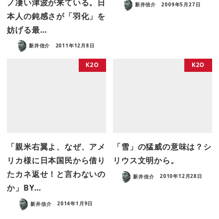
ノ凄い津波が来ている。日
新井信介
2009年5月27日
本人の鈍感さが「羽化」を
妨げる最…
新井信介
2011年12月8日
K2O
K2O
「親米右翼よ、なぜ、アメ
「雪」の猛威の意味は？シ
リカ様に日本国民から借り
リウス文明から。
たカネ返せ！と言わないの
新井信介
2010年12月28日
か」BY…
新井信介
2014年1月9日