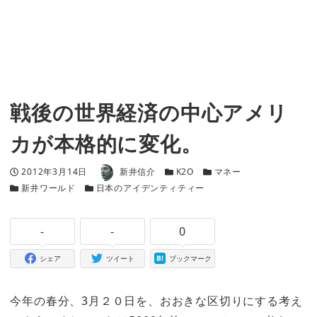
戦後の世界経済の中心アメリ
カが本格的に変化。
著者
投稿日
カテゴリー
カテゴリー
2012年3月14日
新井信介
K2O
マネー
カテゴリー
カテゴリー
新井ワールド
日本のアイデンティティー
-
-
0
シェア
ツイート
ブックマーク
今年の春分、3月２０日を、おおきな区切りにする考え