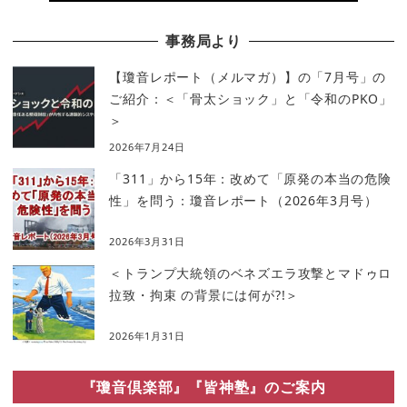
事務局より
【瓊音レポート（メルマガ）】の「7月号」の
ご紹介：＜「骨太ショック」と「令和のPKO」
＞
2026年7月24日
「311」から15年：改めて「原発の本当の危険
性」を問う：瓊音レポート（2026年3月号）
2026年3月31日
＜トランプ大統領のベネズエラ攻撃とマドゥロ
拉致・拘束 の背景には何が?!＞
2026年1月31日
『瓊音倶楽部』『皆神塾』のご案内