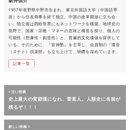
新井信介
1957年長野県中野市生まれ。東京外国語大学（中国語専
攻）から住友商事を経て独立。中国の改革開放に立ち会
い、独立後は西欧世界にもネットワークを構築。地球史の
視野で、国家・宗教・マネーの意味と構造を探り、個人の
可能性（想像性・創造性）と、普遍的文化価値を探求して
いる。そのために、『皆神塾』を主宰し、会員制の『瓊音
（ヌナト）倶楽部』も立ち上げて、研鑽を深めています。
記事一覧
古い投稿
史上最大の変節漢になれ、菅直人。人類史に名前が
残るぞ！！！
新しい投稿