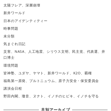
太陽フレア、深層崩壊
新井ワールド
日本のアイデンティティー
時事問題
未分類
気まぐれ日記
災害、NASA、人工地震、シリウス文明、民主党、代表選、井
口博士
環境問題
皆神塾、ユダヤ、ヤマト、新井ワールド、K2O、覇権
福島第一原発、プルトニュウム、原子力安全・保安委員会
講演会日程
野田内閣、瓊音、ヌナト、イノチのヒビキ、イノチを守る
月別アーカイブ