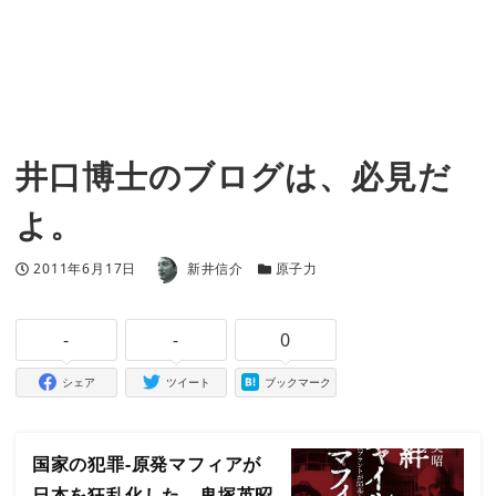
井口博士のブログは、必見だ
よ。
著者
投稿日
カテゴリー
2011年6月17日
新井信介
原子力
-
-
0
シェア
ツイート
ブックマーク
国家の犯罪‐原発マフィアが
日本を狂乱化した 鬼塚英昭