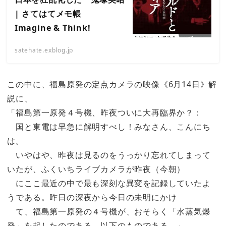
| さてはてメモ帳
Imagine & Think!
satehate.exblog.jp
この中に、福島原発の定点カメラの映像《6月14日》解
説に、
「福島第一原発４号機、昨夜ついに大再臨界か？：
国と東電は早急に解明すべし！みなさん、こんにち
は。
いやはや、昨夜は見るのをうっかり忘れてしまって
いたが、ふくいちライブカメラが昨夜（今朝）
にここ最近の中で最も深刻な異変を記録していたよ
うである。昨日の深夜から今日の未明にかけ
て、福島第一原発の４号機が、おそらく「水蒸気爆
発」を起したのである。以下のものである。」