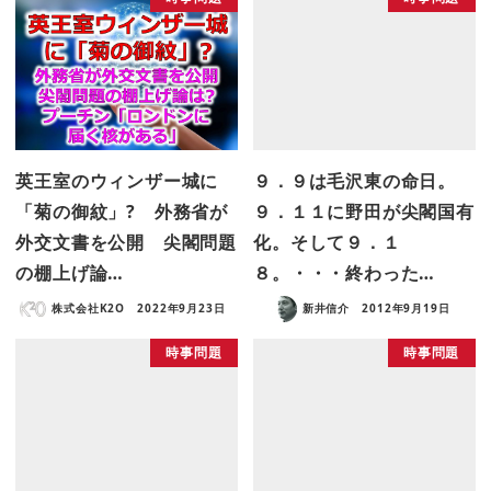
英王室のウィンザー城に
９．９は毛沢東の命日。
「菊の御紋」? 外務省が
９．１１に野田が尖閣国有
外交文書を公開 尖閣問題
化。そして９．１
の棚上げ論…
８。・・・終わった…
株式会社K2O
2022年9月23日
新井信介
2012年9月19日
時事問題
時事問題