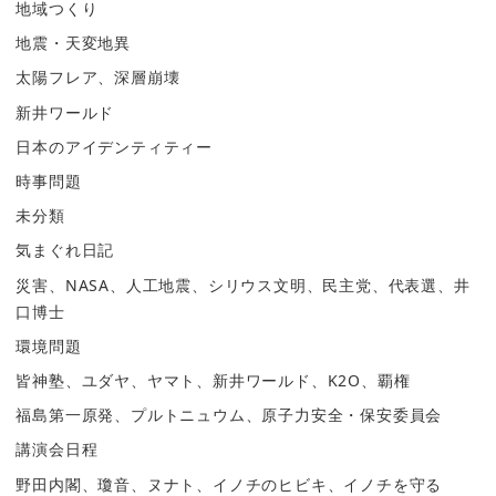
地域つくり
地震・天変地異
太陽フレア、深層崩壊
新井ワールド
日本のアイデンティティー
時事問題
未分類
気まぐれ日記
災害、NASA、人工地震、シリウス文明、民主党、代表選、井
口博士
環境問題
皆神塾、ユダヤ、ヤマト、新井ワールド、K2O、覇権
福島第一原発、プルトニュウム、原子力安全・保安委員会
講演会日程
野田内閣、瓊音、ヌナト、イノチのヒビキ、イノチを守る