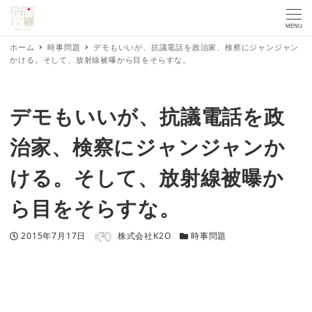
MENU
ホーム
時事問題
デモもいいが、抗議電話を政治家、検察にジャンジャン
かける。そして、放射線被曝から目をそらすな。
デモもいいが、抗議電話を政
治家、検察にジャンジャンか
ける。そして、放射線被曝か
ら目をそらすな。
著者
投稿日
カテゴリー
2015年7月17日
株式会社K2O
時事問題