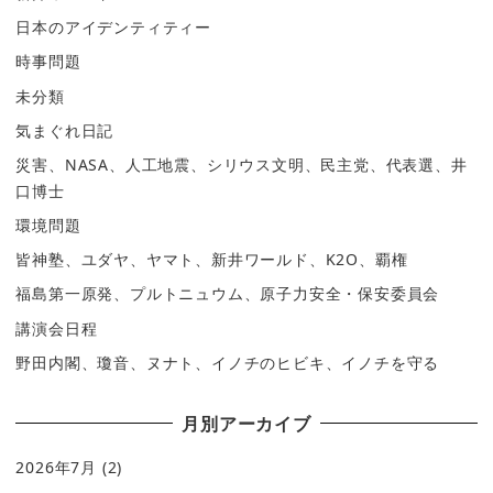
日本のアイデンティティー
時事問題
未分類
気まぐれ日記
災害、NASA、人工地震、シリウス文明、民主党、代表選、井
口博士
環境問題
皆神塾、ユダヤ、ヤマト、新井ワールド、K2O、覇権
福島第一原発、プルトニュウム、原子力安全・保安委員会
講演会日程
野田内閣、瓊音、ヌナト、イノチのヒビキ、イノチを守る
月別アーカイブ
2026年7月
(2)