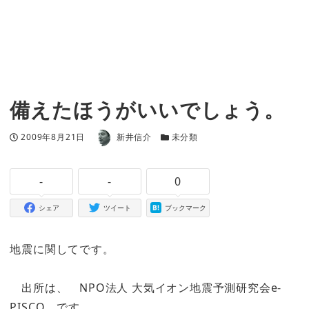
備えたほうがいいでしょう。
著者
投稿日
カテゴリー
2009年8月21日
新井信介
未分類
-
-
0
シェア
ツイート
ブックマーク
地震に関してです。
出所は、 NPO法人 大気イオン地震予測研究会e-
PISCO です。