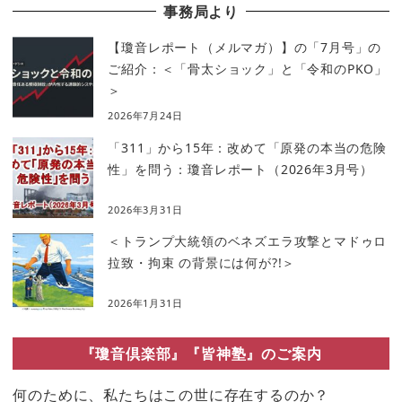
事務局より
【瓊音レポート（メルマガ）】の「7月号」の
ご紹介：＜「骨太ショック」と「令和のPKO」
＞
2026年7月24日
「311」から15年：改めて「原発の本当の危険
性」を問う：瓊音レポート（2026年3月号）
2026年3月31日
＜トランプ大統領のベネズエラ攻撃とマドゥロ
拉致・拘束 の背景には何が?!＞
2026年1月31日
『瓊音倶楽部』『皆神塾』のご案内
何のために、私たちはこの世に存在するのか？