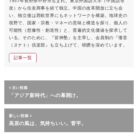
1957年長野県中野市生まれ。東京外国語大学（中国語専
攻）から住友商事を経て独立。中国の改革開放に立ち会
い、独立後は西欧世界にもネットワークを構築。地球史の
視野で、国家・宗教・マネーの意味と構造を探り、個人の
可能性（想像性・創造性）と、普遍的文化価値を探求して
いる。そのために、『皆神塾』を主宰し、会員制の『瓊音
（ヌナト）倶楽部』も立ち上げて、研鑽を深めています。
記事一覧
古い投稿
「アジア新時代」への幕開け。
新しい投稿
高原の風は、気持ちいい。菅平。