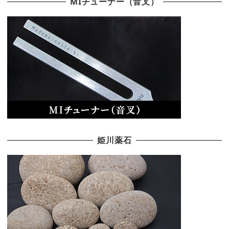
MIチューナー（音叉）
姫川薬石