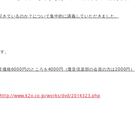
起きているのか？について集中的に講義していただきました。
ます。
6000
4000
2000
常価格
円のところを
円（瓊音倶楽部の会員の方は
円）
http://www.k2o.co.jp/works/dvd/2014323.php