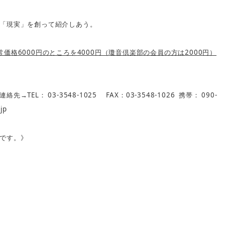
「現実」を創って紹介しあう。
6000
4000
2000
常価格
円のところを
円（瓊音倶楽部の会員の方は
円）
TEL
03-3548-1025
FAX
03-3548-1026
090-
連絡先→
：
：
携帯：
jp
です。》