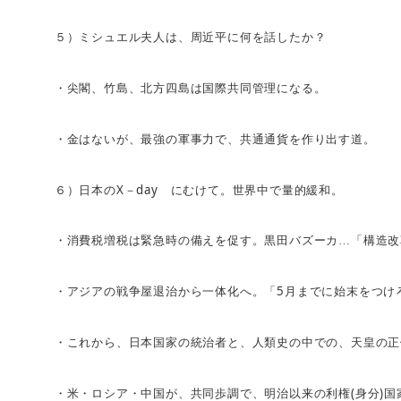
５）ミシュエル夫人は、周近平に何を話したか？
・尖閣、竹島、北方四島は国際共同管理になる。
・金はないが、最強の軍事力で、共通通貨を作り出す道。
X
day
６）日本の
－
にむけて。世界中で量的緩和。
・消費税増税は緊急時の備えを促す。黒田バズーカ…「構造改
5
・アジアの戦争屋退治から一体化へ。「
月までに始末をつけ
・これから、日本国家の統治者と、人類史の中での、天皇の正
(
)
・米・ロシア・中国が、共同歩調で、明治以来の利権
身分
国