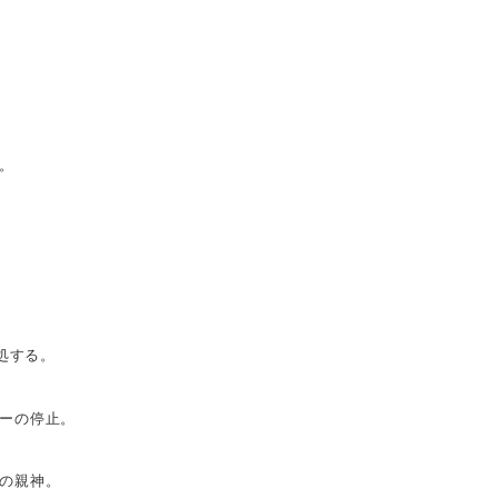
。
処する。
ーの停止。
の親神。