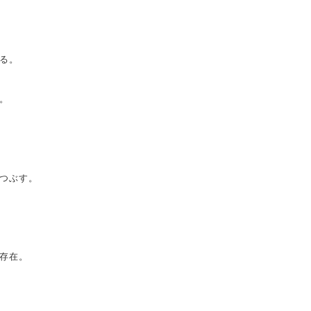
る。
。
つぶす。
存在。