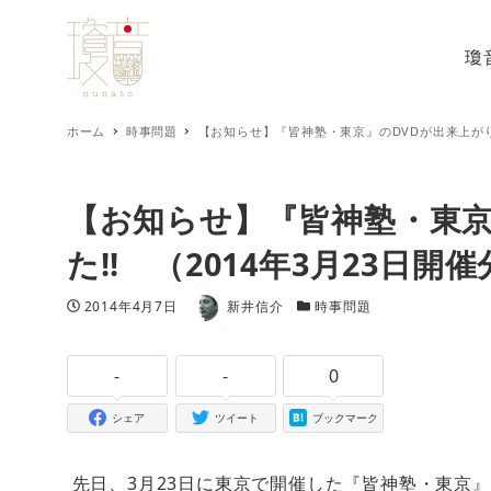
瓊
ホーム
時事問題
【お知らせ】『皆神塾・東京』のDVDが出来上がりま
【お知らせ】『皆神塾・東京
た!! （2014年3月23日開
著者
投稿日
カテゴリー
2014年4月7日
新井信介
時事問題
-
-
0
シェア
ツイート
ブックマーク
先日、3月23日に東京で開催した『皆神塾・東京』