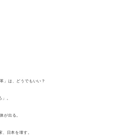
革」は、どうでもいい？
ろ」。
体が出る。
家、日本を壊す。