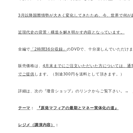
3
月以降国際情勢が大きく変化してきたため、今、世界で何が
近現代史の背景・構造を解き明かす内容となっています。
2
36
DVD
全編で
「
時間
分収録」
の
で、十分楽しんでいただけ
4
販売価格は、
月末までにご注文いただいた方については、通
300
でご提供
します。（別途
円を送料として頂きます。）
詳細は、次の『瓊音ショップ』のリンクからご覧下さい。→
テーマ
：
『原発マフィアの最期とマネー実体化の道』
レジメ（講演内容）
：