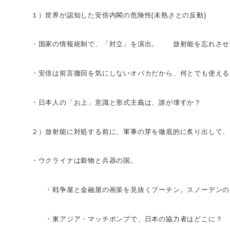
(
)
１）世界が認知した安倍内閣の危険性
未熟さとの反動
・国家の情報統制で、「対立」を演出。 放射能を忘れさせ
・安倍は前言撤回を気にしないオバカだから、何とでも使える
・日本人の「お上」意識と形式主義は、誰が壊すか？
２）放射能に対処する前に、軍事の芽を徹底的に炙り出して、
・ウクライナは穀物と兵器の国。
・戦争屋と金融屋の画策を見抜くプーチン。スノーデンの
・東アジア・マッチポンプで、日本の協力者はどこに？