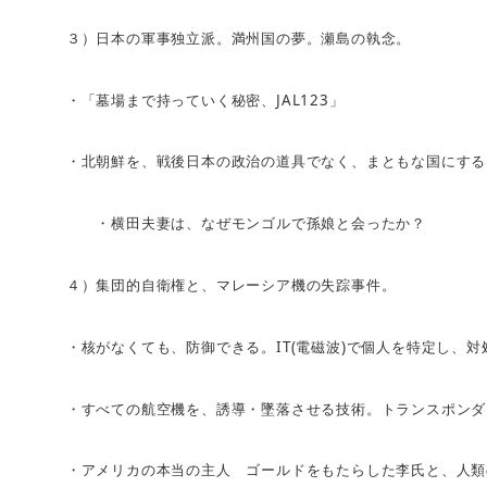
３）日本の軍事独立派。満州国の夢。瀬島の執念。
JAL123
・「墓場まで持っていく秘密、
」
・北朝鮮を、戦後日本の政治の道具でなく、まともな国にする
・横田夫妻は、なぜモンゴルで孫娘と会ったか？
４）集団的自衛権と、マレーシア機の失踪事件。
IT(
)
・核がなくても、防御できる。
電磁波
で個人を特定し、対
・すべての航空機を、誘導・墜落させる技術。トランスポンダ
・アメリカの本当の主人 ゴールドをもたらした李氏と、人類