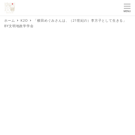
MENU
ホーム
K2O
「横田めぐみさんは、（21世紀の）李方子として生きる」
BY文明地政学学会