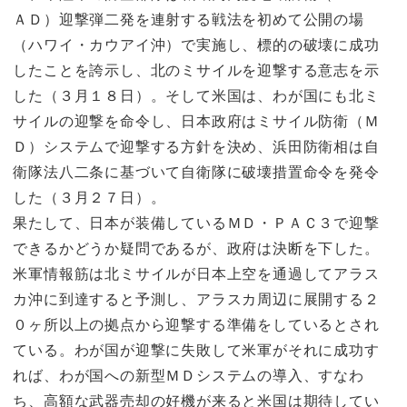
ＡＤ）迎撃弾二発を連射する戦法を初めて公開の場
（ハワイ・カウアイ沖）で実施し、標的の破壊に成功
したことを誇示し、北のミサイルを迎撃する意志を示
した（３月１８日）。そして米国は、わが国にも北ミ
サイルの迎撃を命令し、日本政府はミサイル防衛（Ｍ
Ｄ）システムで迎撃する方針を決め、浜田防衛相は自
衛隊法八二条に基づいて自衛隊に破壊措置命令を発令
した（３月２７日）。
果たして、日本が装備しているＭＤ・ＰＡＣ３で迎撃
できるかどうか疑問であるが、政府は決断を下した。
米軍情報筋は北ミサイルが日本上空を通過してアラス
カ沖に到達すると予測し、アラスカ周辺に展開する２
０ヶ所以上の拠点から迎撃する準備をしているとされ
ている。わが国が迎撃に失敗して米軍がそれに成功す
れば、わが国への新型ＭＤシステムの導入、すなわ
ち、高額な武器売却の好機が来ると米国は期待してい