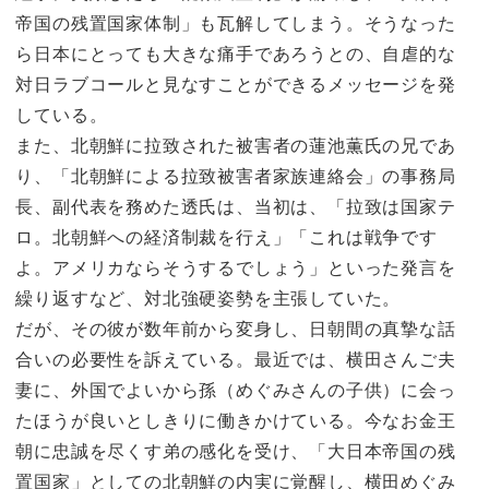
帝国の残置国家体制」も瓦解してしまう。そうなった
ら日本にとっても大きな痛手であろうとの、自虐的な
対日ラブコールと見なすことができるメッセージを発
している。
また、北朝鮮に拉致された被害者の蓮池薫氏の兄であ
り、「北朝鮮による拉致被害者家族連絡会」の事務局
長、副代表を務めた透氏は、当初は、「拉致は国家テ
ロ。北朝鮮への経済制裁を行え」「これは戦争です
よ。アメリカならそうするでしょう」といった発言を
繰り返すなど、対北強硬姿勢を主張していた。
だが、その彼が数年前から変身し、日朝間の真摯な話
合いの必要性を訴えている。最近では、横田さんご夫
妻に、外国でよいから孫（めぐみさんの子供）に会っ
たほうが良いとしきりに働きかけている。今なお金王
朝に忠誠を尽くす弟の感化を受け、「大日本帝国の残
置国家」としての北朝鮮の内実に覚醒し、横田めぐみ