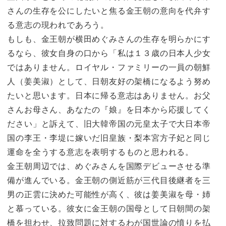
さんの生存を公にしたいと焦る金王朝の意向を代弁す
る意志の現われであろう。
もしも、金王朝が横田めぐみさんの生存を明らかにす
るなら、彼女自身の口から「私は１３歳の日本人少女
ではありません。ロイヤル・ファミリーの一員の朝鮮
人（姜美淑）として、日朝友好の架橋になるよう努め
たいと思います。日本に帰る意志はありません。お父
さんお母さん、あなたの『娘』を日本から応援してく
ださい」と訴えて、旧大韓帝国の元皇太子で大日本帝
国の李王・李堤に嫁いだ旧皇族・梨本宮方子妃と同じ
運命を全うする意志を表明するものと思われる。
金王朝周辺では、めぐみさんを国際デビューさせる準
備が進んでいる。金王朝の側近筋が三代目後継者を三
男の正雲に決めた可能性が高く、彼は姜美淑を母・姉
と慕っている。彼女に金王朝の国母として日朝間の架
橋を担わせ、拉致問題に対するわが国世論の憤りを払