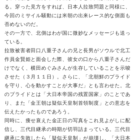
る。穿った見方をすれば、日本人拉致問題と同様に、
今回のミサイル騒動には米朝の出来レース的な側面も
否めないのだ。
その一方で、北側はわが国に微妙なメッセージも送っ
ている。
拉致被害者田口八重子さんの兄と長男がソウルで北工
作員金賢姫と面会した際、彼女の口から八重子さんだ
けでなく、横田めぐみさんが生存していることを示唆
させた（３月１１日）。さらに、「北朝鮮のプライド
を守り、心を動かすことが大事だ」とも言わせた。北
のプライドとは「大日本帝国の残置国家」のことであ
り、また「金王朝は疑似天皇制首領制度」との意志を
伝えたかったものであろう。
同時に、痩せ衰えた金正日の写真をこれ見よがしに配
信し、三代目継承の時期が切羽詰まっている。三代目
継承に失敗したら「疑似天皇制」が崩壊し、「大日本