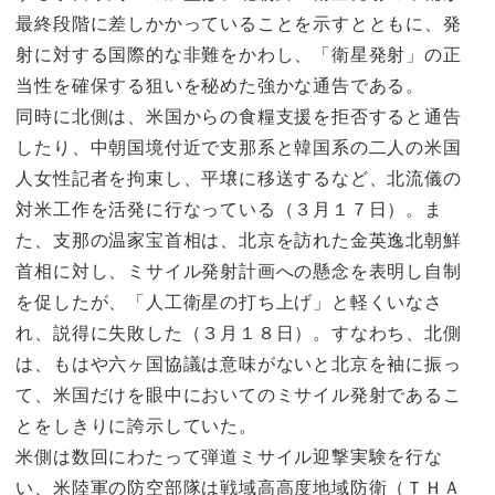
最終段階に差しかかっていることを示すとともに、発
射に対する国際的な非難をかわし、「衛星発射」の正
当性を確保する狙いを秘めた強かな通告である。
同時に北側は、米国からの食糧支援を拒否すると通告
したり、中朝国境付近で支那系と韓国系の二人の米国
人女性記者を拘束し、平壌に移送するなど、北流儀の
対米工作を活発に行なっている（３月１７日）。ま
た、支那の温家宝首相は、北京を訪れた金英逸北朝鮮
首相に対し、ミサイル発射計画への懸念を表明し自制
を促したが、「人工衛星の打ち上げ」と軽くいなさ
れ、説得に失敗した（３月１８日）。すなわち、北側
は、もはや六ヶ国協議は意味がないと北京を袖に振っ
て、米国だけを眼中においてのミサイル発射であるこ
とをしきりに誇示していた。
米側は数回にわたって弾道ミサイル迎撃実験を行な
い、米陸軍の防空部隊は戦域高高度地域防衛（ＴＨＡ