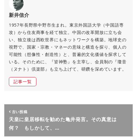
新井信介
1957年長野県中野市生まれ。東京外国語大学（中国語専
攻）から住友商事を経て独立。中国の改革開放に立ち会
い、独立後は西欧世界にもネットワークを構築。地球史の
視野で、国家・宗教・マネーの意味と構造を探り、個人の
可能性（想像性・創造性）と、普遍的文化価値を探求して
いる。そのために、『皆神塾』を主宰し、会員制の『瓊音
（ヌナト）倶楽部』も立ち上げて、研鑽を深めています。
記事一覧
古い投稿
天皇に皇居移転を勧めた亀井発言。その真意は
何？ もしかして、…