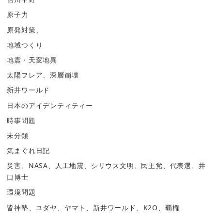
原子力
原発対策、
地域つくり
地震・天変地異
太陽フレア、深層崩壊
新井ワールド
日本のアイデンティティー
時事問題
未分類
気まぐれ日記
災害、NASA、人工地震、シリウス文明、民主党、代表選、井
口博士
環境問題
皆神塾、ユダヤ、ヤマト、新井ワールド、K2O、覇権