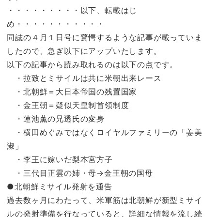
・・・・・・・・・以下、転載はじ
め・・・・・・・・・・・
同誌の４月１日号に驚愕するような記事が載っていま
したので、急ぎ以下にアップいたします。
以下の記事から読み取れるのは以下の点です。
・拉致とミサイルは共に米朝出来レース
・北朝鮮＝大日本帝国の残置国家
・金王朝＝疑似天皇制首領制度
・蓮池薫の兄透氏の変身
・横田めぐみではなくロイヤルファミリーの「姜美
淑」
・李王に嫁いだ梨本宮方子
・三代目正雲の姉・母→金王朝の国母
●北朝鮮ミサイル発射を通告
過去数ヶ月にわたって、米軍筋は北朝鮮が新型ミサイ
ルの発射準備を行なっていると、詳細な情報を流し続