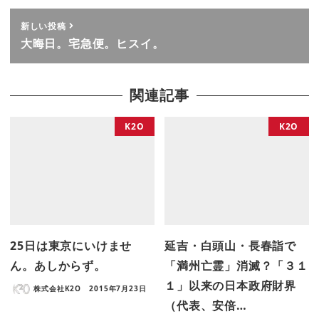
新しい投稿
大晦日。宅急便。ヒスイ。
関連記事
K2O
K2O
25日は東京にいけませ
延吉・白頭山・長春詣で
ん。あしからず。
「満州亡霊」消滅？「３１
１」以来の日本政府財界
株式会社K2O
2015年7月23日
（代表、安倍…