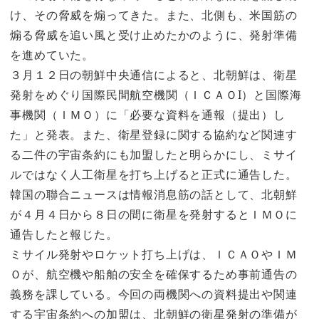
け、その脅威を煽ってきた。また、北側も、米国筋の
煽る脅威を追い風と受け止めたかのように、発射準備
を進めていた。
３月１２日の朝鮮中央通信によると、北朝鮮は、衛星
発射をめぐり国際民間航空機関（ＩＣＡＯI）と国際海
事機関（ＩＭＯ）に「必要な資料を通報（提出）し
た」と発表。また、衛星登録に関する協約など関連す
る二件の宇宙条約にも加盟したと明らかにし、ミサイ
ルではなく人工衛星を打ち上げると正式に通告した。
韓国の聯合ニュースは情報消息筋の話として、北朝鮮
が４月４日から８日の間に衛星を発射するとＩＭＯに
通告したと報じた。
ミサイル発射やロケット打ち上げは、ＩＣＡＯやＩＭ
Ｏが、航空機や船舶の安全を確保するため事前通告の
義務を課している。今回の両機関への資料提出や関連
する宇宙条約への加盟は、北朝鮮の衛星発射の準備が