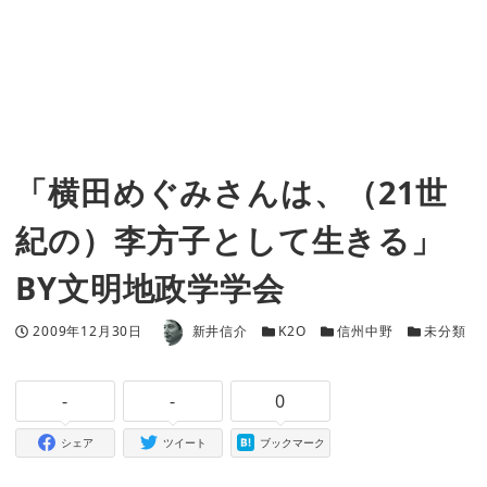
「横田めぐみさんは、（21世
紀の）李方子として生きる」
BY文明地政学学会
著者
投稿日
カテゴリー
カテゴリー
カテゴリー
2009年12月30日
新井信介
K2O
信州中野
未分類
-
-
0
シェア
ツイート
ブックマーク