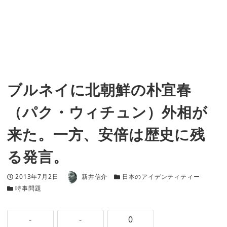
ブルネイに北朝鮮の朴宜春
（パク・ウィチュン）外相が
来た。一方、安倍は歴史に残
る発言。
著者
投稿日
カテゴリー
2013年7月2日
新井信介
日本のアイデンティティー
カテゴリー
時事問題
-
-
0