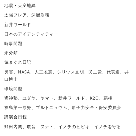
地震・天変地異
太陽フレア、深層崩壊
新井ワールド
日本のアイデンティティー
時事問題
未分類
気まぐれ日記
災害、NASA、人工地震、シリウス文明、民主党、代表選、井
口博士
環境問題
皆神塾、ユダヤ、ヤマト、新井ワールド、K2O、覇権
福島第一原発、プルトニュウム、原子力安全・保安委員会
講演会日程
野田内閣、瓊音、ヌナト、イノチのヒビキ、イノチを守る