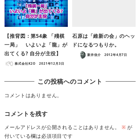
【推背図：第54象 「殘棋
石原は「維新の会」のヘッ
一局」 いよいよ「龍」が
ドになるつもりか。
出てくる? 自分が主役】
新井信介
2012年4月7日
株式会社K2O
2021年12月3日
この投稿へのコメント
コメントはありません。
コメントを残す
メールアドレスが公開されることはありません。
※
が
付いている欄は必須項目です