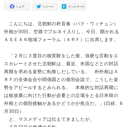
シェア
ツイート
ブックマーク
こんにちは。北朝鮮の朴宜春（パク・ウィチュン）
外相が30日、空路でブルネイ入りし、今日、開かれる
ＡＳＥＡＮ地域フォーラム（ＡＲＦ）に出席します。
「２月に３度目の核実験をした後、強硬な言動をエ
スカレートさせた北朝鮮は、最近、米国などとの対話
再開を求める姿勢に転換しだしている。 朴外相はＡ
ＲＦの全体会合や関係国との個別会談で、こうした姿
勢をアピールするとみられる。 本格的な対話再開に
は核放棄に向けた行動が必要との立場をとる日米韓の
外相との個別接触があるかどうかが焦点だ。」(日経、6
月30日）
と、マスメディアは伝えてきましたが、
5月23日の株価の反転。