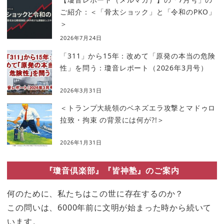
ご紹介：＜「骨太ショック」と「令和のPKO」
＞
2026年7月24日
「311」から15年：改めて「原発の本当の危険
性」を問う：瓊音レポート（2026年3月号）
2026年3月31日
＜トランプ大統領のベネズエラ攻撃とマドゥロ
拉致・拘束 の背景には何が?!＞
2026年1月31日
『瓊音倶楽部』『皆神塾』のご案内
何のために、私たちはこの世に存在するのか？
この問いは、6000年前に文明が始まった時から続いて
います。