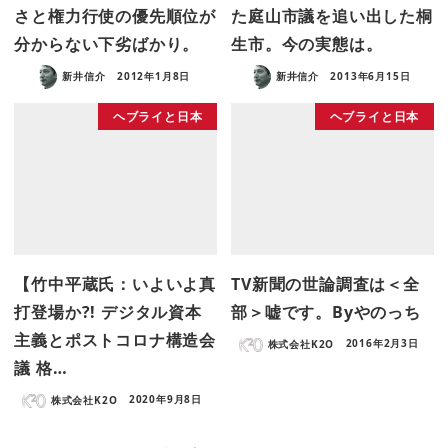
さと権力行使の優先順位が
た庭山市議を追い出した桐
分からない下劣ばかり。
生市。今の実態は。
新井信介
2012年1月8日
新井信介
2013年6月15日
ヘブライと日本
ヘブライと日本
【竹中平蔵氏：いよいよ真
TV新聞の世論調査は＜全
打登場か?! デジタル資本
部＞嘘です。Byやのっち
主義とポストコロナ構造会
株式会社K2O
2016年2月3日
議 格…
株式会社K2O
2020年9月8日