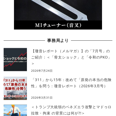
事務局より
【瓊音レポート（メルマガ）】の「7月号」の
ご紹介：＜「骨太ショック」と「令和のPKO」
＞
2026年7月24日
「311」から15年：改めて「原発の本当の危険
性」を問う：瓊音レポート（2026年3月号）
2026年3月31日
＜トランプ大統領のベネズエラ攻撃とマドゥロ
拉致・拘束 の背景には何が?!＞