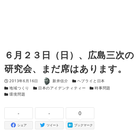
６月２３日（日）、広島三次の
研究会、まだ席はあります。
著者
投稿日
カテゴリー
2013年6月16日
新井信介
ヘブライと日本
カテゴリー
カテゴリー
カテゴリー
地域つくり
日本のアイデンティティー
時事問題
カテゴリー
環境問題
-
-
0
シェア
ツイート
ブックマーク