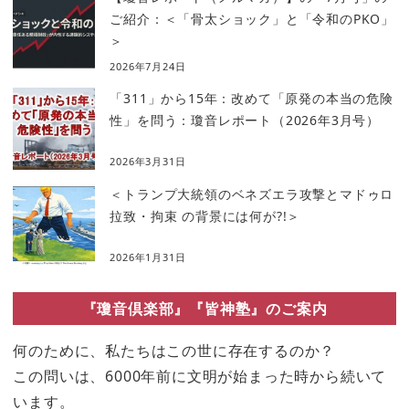
ご紹介：＜「骨太ショック」と「令和のPKO」
＞
2026年7月24日
「311」から15年：改めて「原発の本当の危険
性」を問う：瓊音レポート（2026年3月号）
2026年3月31日
＜トランプ大統領のベネズエラ攻撃とマドゥロ
拉致・拘束 の背景には何が?!＞
2026年1月31日
『瓊音倶楽部』『皆神塾』のご案内
何のために、私たちはこの世に存在するのか？
この問いは、6000年前に文明が始まった時から続いて
います。