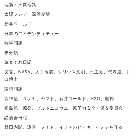
地震・天変地異
太陽フレア、深層崩壊
新井ワールド
日本のアイデンティティー
時事問題
未分類
気まぐれ日記
災害、NASA、人工地震、シリウス文明、民主党、代表選、井
口博士
環境問題
皆神塾、ユダヤ、ヤマト、新井ワールド、K2O、覇権
福島第一原発、プルトニュウム、原子力安全・保安委員会
講演会日程
野田内閣、瓊音、ヌナト、イノチのヒビキ、イノチを守る