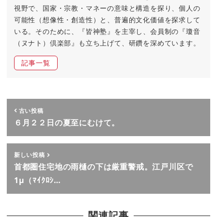
視野で、国家・宗教・マネーの意味と構造を探り、個人の
可能性（想像性・創造性）と、普遍的文化価値を探求して
いる。そのために、『皆神塾』を主宰し、会員制の『瓊音
（ヌナト）倶楽部』も立ち上げて、研鑽を深めています。
記事一覧
古い投稿
６月２２日の夏至にむけて。
新しい投稿
首都圏住宅地の雨樋の下は厳重警戒。江戸川区で
1μ（ﾏｲｸﾛｼ…
関連記事