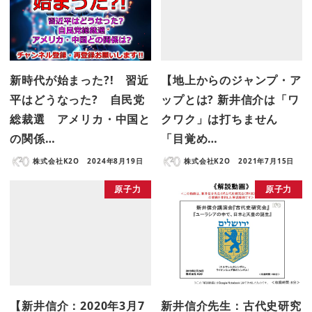
新時代が始まった?! 習近
【地上からのジャンプ・ア
平はどうなった? 自民党
ップとは? 新井信介は「ワ
総裁選 アメリカ・中国と
クワク」は打ちません
の関係…
「目覚め…
株式会社K2O
2024年8月19日
株式会社K2O
2021年7月15日
原子力
原子力
【新井信介：2020年3月7
新井信介先生：古代史研究