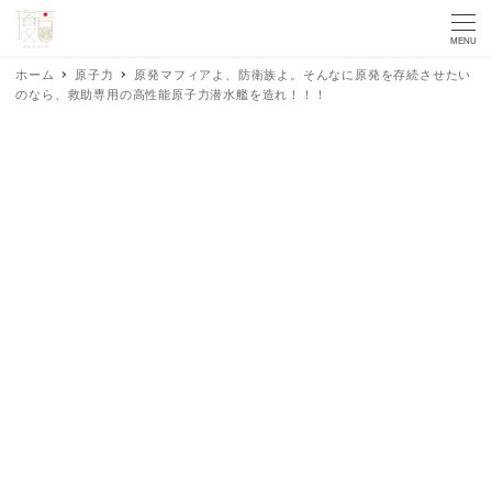
MENU
ホーム
原子力
原発マフィアよ、防衛族よ。そんなに原発を存続させたい
のなら、救助専用の高性能原子力潜水艦を造れ！！！