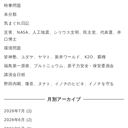
時事問題
未分類
気まぐれ日記
災害、NASA、人工地震、シリウス文明、民主党、代表選、井
口博士
環境問題
皆神塾、ユダヤ、ヤマト、新井ワールド、K2O、覇権
福島第一原発、プルトニュウム、原子力安全・保安委員会
講演会日程
野田内閣、瓊音、ヌナト、イノチのヒビキ、イノチを守る
月別アーカイブ
2026年7月
(2)
2026年6月
(2)