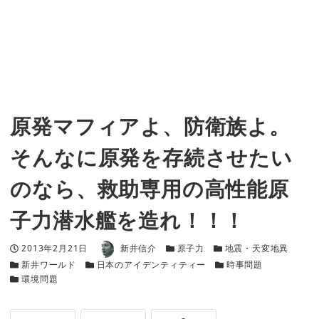
原発マフィアよ、防衛族よ。
そんなに原発を存続させたい
のなら、救助専用の高性能原
子力潜水艦を造れ！！！
著者
投稿日
カテゴリー
カテゴリー
2013年2月21日
新井信介
原子力
地震・天変地異
カテゴリー
カテゴリー
カテゴリー
新井ワールド
日本のアイデンティティー
時事問題
カテゴリー
環境問題