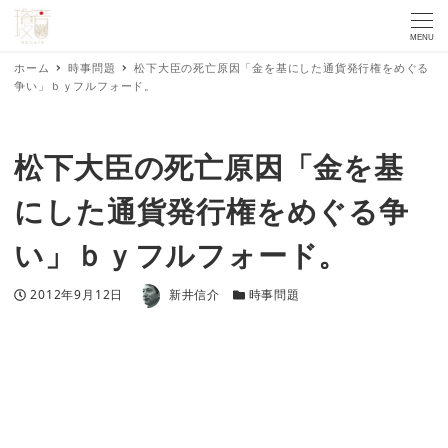
MENU
ホーム
時事問題
松下大臣の死亡原因「金を基にした通貨発行権をめぐる
争い」ｂｙフルフォード。
松下大臣の死亡原因「金を基
にした通貨発行権をめぐる争
い」ｂｙフルフォード。
著者
投稿日
カテゴリー
2012年9月12日
新井信介
時事問題