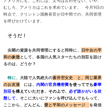
アメリカにも、これには、文句は言わせない。いや、
むしろ、アメリカはこれを求めています。 今月9日の
時点で、クリントン国務長官が日中間での、共同管理
を呼びかけています。
そうだ！
尖閣の資源を共同管理にすると同時に、
日中台の平
和の象徴
として、各国の人気スターたちの別荘を設け
るのは、どうか？
特に、
大
陸で人気絶大の
蒼井空女史 と、同じ業界
のお友達
には、
内閣の官房機密費
を使ってでも
豪華
別荘
を構えていただき、その上で、
必ず誰かがいる状
態して
、
そこに大いにファンを呼び込んでもらって、
ここから、どんどん、
愛と平和のメッセージ
を発信