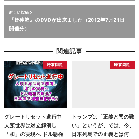
新しい投稿
『皆神塾』のDVDが出来ました（2012年7月21日
開催分）
関連記事
時事問題
時事問題
グレートリセット進行中
トランプは「正義と悪の戦
人類世界は対立解消し
い」というが、では、今、
「和」の実現へ ドル覇権
日本列島での正義とは何