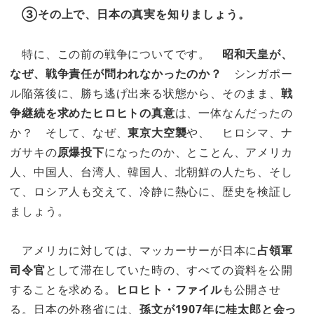
③その上で、日本の真実を知りましょう。
特に、この前の戦争についてです。
昭和天皇が、
なぜ、戦争責任が問われなかったのか？
シンガポー
ル陥落後に、勝ち逃げ出来る状態から、そのまま、
戦
争継続を求めたヒロヒトの真意
は、一体なんだったの
か？ そして、なぜ、
東京大空襲
や、 ヒロシマ、ナ
ガサキの
原爆投下
になったのか、とことん、アメリカ
人、中国人、台湾人、韓国人、北朝鮮の人たち、そし
て、ロシア人も交えて、冷静に熱心に、歴史を検証し
ましょう。
アメリカに対しては、マッカーサーが日本に
占領軍
司令官
として滞在していた時の、すべての資料を公開
することを求める。
ヒロヒト・ファイル
も公開させ
る。日本の外務省には、
孫文が1907年に桂太郎と会っ