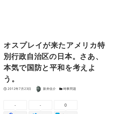
オスプレイが来たアメリカ特
別行政自治区の日本。さあ、
本気で国防と平和を考えよ
う。
著者
投稿日
カテゴリー
2012年7月23日
新井信介
時事問題
-
-
0