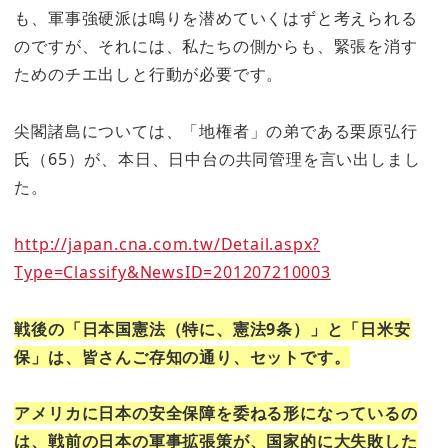
も、軍事強硬派は鳴りを潜めていくはずと考えられる
のですが、それには、私たちの側からも、緊張を消す
ためのチエ出しと行動が必要です。
尖閣諸島については、「地権者」の弟である栗原弘行
氏（65）が、本日、日中台の共同管理を言い出しまし
た。
http://japan.cna.com.tw/Detail.aspx?
Type=Classify&NewsID=201207210003
戦後の「日本国憲法（特に、憲法9条）」と「日米安
保」は、皆さんご存知の通り、セットです。
アメリカに日本の安全保障を委ねる形になっているの
は、戦前の日本の軍事拡張策が、国家的に大失敗した