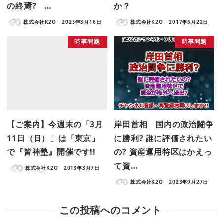
の終焉? …
か？
株式会社K2O
2023年3月16日
株式会社K2O
2017年5月22日
時事問題
時事問題
【ご案内】今週末の「3月
岸田首相 国内の政治闘争
11日（日）」は「東京」
に勝利? 誰に評価されたい
で『皆神塾』開催です!!
の? 資産運用特区はかえっ
て資…
株式会社K2O
2018年3月7日
株式会社K2O
2023年9月27日
この投稿へのコメント