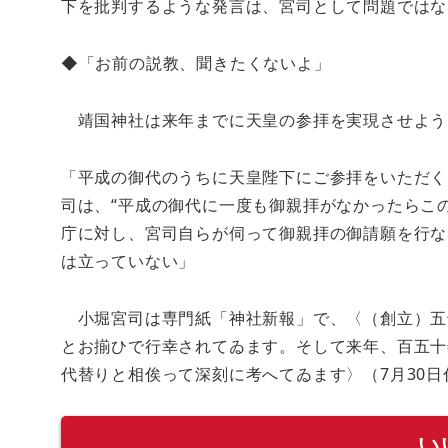
下を批判するような発言は、宮司として問題ではな
◆「お前の説教、聞きたくないよ」
靖国神社は来年までに天皇の参拝を実現させよう
「平成の御代のうちに天皇陛下にご参拝をいただく
司は、“平成の御代に一度も御親拝がなかったらこ
庁に対し、宮司自らが伺って御親拝の御請願を行な
は立っていない」
小堀宮司は専門紙「神社新報」で、〈（創立）五
とお揃ひで行幸されてゐます。そして来年、百五十
代替りと相俟って深刻に考へてゐます〉（7月30
い