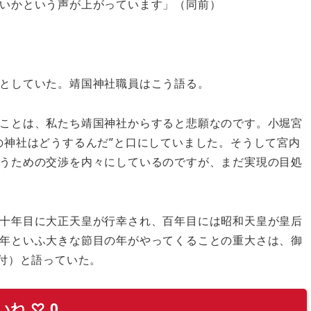
いかという声が上がっています」（同前）
としていた。靖国神社職員はこう語る。
ことは、私たち靖国神社からすると悲願なのです。小堀宮
の神社はどうするんだ”と口にしていました。そうして宮内
うための交渉を内々にしているのですが、まだ実現の目処
十年目に大正天皇が行幸され、百年目には昭和天皇が皇后
年といふ大きな節目の年がやってくることの重大さは、御
日付）と語っていた。
いね
♡
0