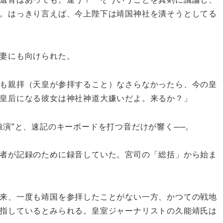
。はっきり言えば、今上陛下は靖国神社を潰そうとしてる
妻にも向けられた。
も親拝（天皇が参拝すること）なさらなかったら、今の皇
皇后になる彼女は神社神道大嫌いだよ。来るか？」
演”と、速記のキーボードを打つ音だけが響く──。
者が記録のために録音していた。宮司の「総括」から始ま
来、一度も靖国を参拝したことがない一方、かつての戦地
指しているとみられる。皇室ジャーナリストの久能靖氏は