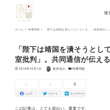
瓊
ホーム
時事問題
「陛下は靖国を潰そうとしている」。靖国神社ト
「陛下は靖国を潰そうとし
室批判」。共同通信が伝え
著者
投稿日
カテゴリー
2018年10月1日
新井信介
時事問題
-
-
0
シェア
ツイート
ブックマーク
この記事は、とても面白い。重要です。