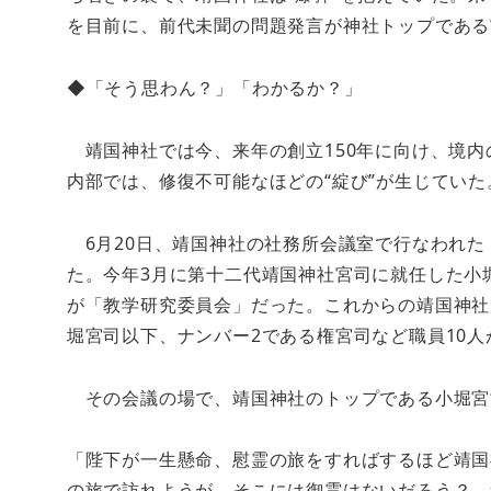
を目前に、前代未聞の問題発言が神社トップである
◆「そう思わん？」「わかるか？」
靖国神社では今、来年の創立150年に向け、境内
内部では、修復不可能なほどの“綻び”が生じていた
6月20日、靖国神社の社務所会議室で行なわれた
た。今年3月に第十二代靖国神社宮司に就任した小堀
が「教学研究委員会」だった。これからの靖国神社
堀宮司以下、ナンバー2である権宮司など職員10
その会議の場で、靖国神社のトップである小堀宮
「陛下が一生懸命、慰霊の旅をすればするほど靖国
の旅で訪れようが、そこには御霊はないだろう？ 