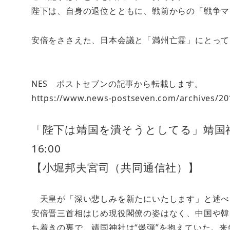
陛下は、自身の退位とともに、戦前からの「戦争マ
安倍をささえた、日本会議と「満州亡霊」にとって
NES ポストセブンの記事から転載します。
https://www.news-postseven.com/archives/2
「陛下は靖国を潰そうとしてる」靖国神社
16:00
【小堀邦夫宮司（共同通信社）】
天皇が「深い悲しみを新たにいたします」と述べ
安倍晋三首相はじめ現役閣僚の姿はなく、中国や韓
ち着きの裏で、靖国神社は“爆弾”を抱えていた。来