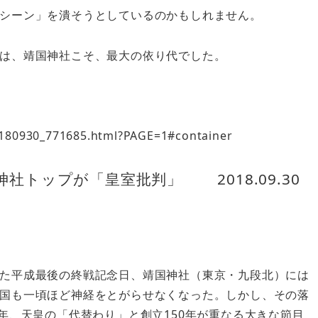
シーン」を潰そうとしているのかもしれません。
は、靖国神社こそ、最大の依り代でした。
0180930_771685.html?PAGE=1#container
トップが「皇室批判」 2018.09.30
た平成最後の終戦記念日、靖国神社（東京・九段北）には
国も一頃ほど神経をとがらせなくなった。しかし、その落
年、天皇の「代替わり」と創立150年が重なる大きな節目