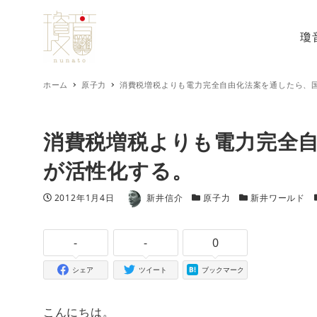
瓊
ホーム
原子力
消費税増税よりも電力完全自由化法案を通したら、
消費税増税よりも電力完全
が活性化する。
著者
投稿日
カテゴリー
カテゴリー
2012年1月4日
新井信介
原子力
新井ワールド
-
-
0
シェア
ツイート
ブックマーク
こんにちは。