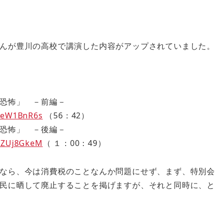
んが豊川の高校で講演した内容がアップされていました。
恐怖」 －前編－
CeW1BnR6s
（56：42）
恐怖」 －後編－
3ZUj8GkeM
（ １：00：49）
なら、今は消費税のことなんか問題にせず、まず、特別会
民に晒して廃止することを掲げますが、それと同時に、と