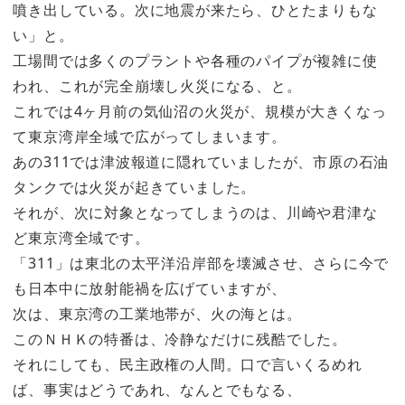
噴き出している。次に地震が来たら、ひとたまりもな
い」と。
工場間では多くのプラントや各種のパイプが複雑に使
われ、これが完全崩壊し火災になる、と。
これでは4ヶ月前の気仙沼の火災が、規模が大きくなっ
て東京湾岸全域で広がってしまいます。
あの311では津波報道に隠れていましたが、市原の石油
タンクでは火災が起きていました。
それが、次に対象となってしまうのは、川崎や君津な
ど東京湾全域です。
「311」は東北の太平洋沿岸部を壊滅させ、さらに今で
も日本中に放射能禍を広げていますが、
次は、東京湾の工業地帯が、火の海とは。
このＮＨＫの特番は、冷静なだけに残酷でした。
それにしても、民主政権の人間。口で言いくるめれ
ば、事実はどうであれ、なんとでもなる、