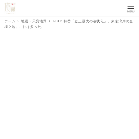
MENU
ホーム
地震・天変地異
ＮＨＫ特番「史上最大の液状化」。東京湾岸の全
埋立地。これは参った。