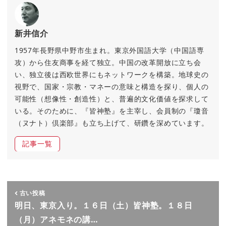
新井信介
1957年長野県中野市生まれ。東京外国語大学（中国語専
攻）から住友商事を経て独立。中国の改革開放に立ち会
い、独立後は西欧世界にもネットワークを構築。地球史の
視野で、国家・宗教・マネーの意味と構造を探り、個人の
可能性（想像性・創造性）と、普遍的文化価値を探求して
いる。そのために、『皆神塾』を主宰し、会員制の『瓊音
（ヌナト）倶楽部』も立ち上げて、研鑽を深めています。
記事一覧
古い投稿
明日、東京入り。１６日（土）皆神塾。１８日
（月）アネモネの講…