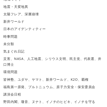
地震・天変地異
太陽フレア、深層崩壊
新井ワールド
日本のアイデンティティー
時事問題
未分類
気まぐれ日記
災害、NASA、人工地震、シリウス文明、民主党、代表選、井
口博士
環境問題
皆神塾、ユダヤ、ヤマト、新井ワールド、K2O、覇権
福島第一原発、プルトニュウム、原子力安全・保安委員会
講演会日程
野田内閣、瓊音、ヌナト、イノチのヒビキ、イノチを守る