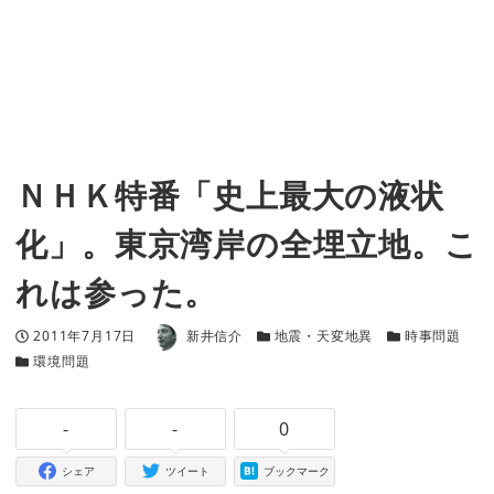
ＮＨＫ特番「史上最大の液状
化」。東京湾岸の全埋立地。こ
れは参った。
著者
投稿日
カテゴリー
カテゴリー
2011年7月17日
新井信介
地震・天変地異
時事問題
カテゴリー
環境問題
-
-
0
シェア
ツイート
ブックマーク