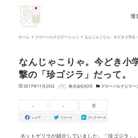
瓊
ホーム
グローバルナビゲーション
なんじゃこりゃ。今どき小学生
なんじゃこりゃ。今どき小
撃の「珍ゴジラ」だって。
著者
投稿日
カテゴリー
2017年11月20日
株式会社K2O
グローバルナビゲー
-
-
0
シェア
ツイート
ブックマーク
ネットゲリラが紹介していました。「珍ゴジラ」