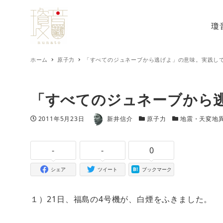
瓊
ホーム
原子力
「すべてのジュネーブから逃げよ」の意味。実践し
「すべてのジュネーブから
著者
投稿日
カテゴリー
カテゴリー
2011年5月23日
新井信介
原子力
地震・天変地
-
-
0
シェア
ツイート
ブックマーク
１）21日、福島の4号機が、白煙をふきました。