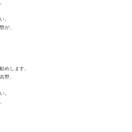
。
い。
態が、
勧めします。
吉野、
い。
、