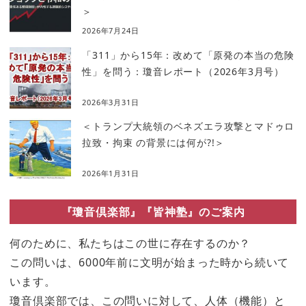
＞
2026年7月24日
「311」から15年：改めて「原発の本当の危険
性」を問う：瓊音レポート（2026年3月号）
2026年3月31日
＜トランプ大統領のベネズエラ攻撃とマドゥロ
拉致・拘束 の背景には何が?!＞
2026年1月31日
『瓊音倶楽部』『皆神塾』のご案内
何のために、私たちはこの世に存在するのか？
この問いは、6000年前に文明が始まった時から続いて
います。
瓊音倶楽部では、この問いに対して、人体（機能）と