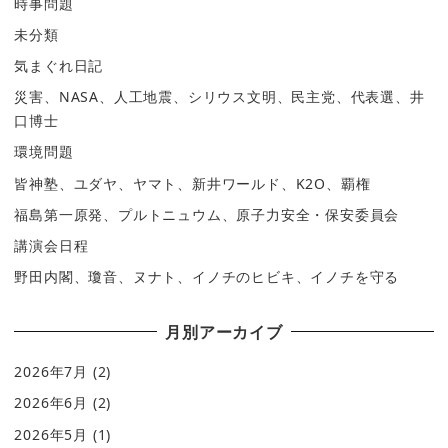
時事問題
未分類
気まぐれ日記
災害、NASA、人工地震、シリウス文明、民主党、代表選、井
口博士
環境問題
皆神塾、ユダヤ、ヤマト、新井ワールド、K2O、覇権
福島第一原発、プルトニュウム、原子力安全・保安委員会
講演会日程
野田内閣、瓊音、ヌナト、イノチのヒビキ、イノチを守る
月別アーカイブ
2026年7月
(2)
2026年6月
(2)
2026年5月
(1)