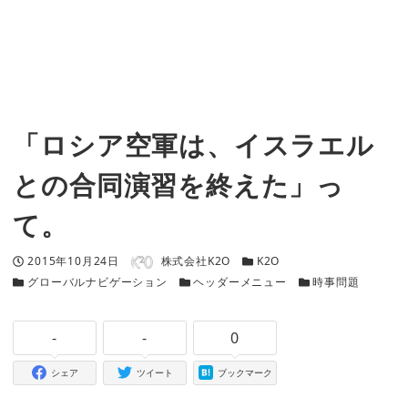
「ロシア空軍は、イスラエル
との合同演習を終えた」っ
て。
著者
投稿日
カテゴリー
2015年10月24日
株式会社K2O
K2O
カテゴリー
カテゴリー
カテゴリー
グローバルナビゲーション
ヘッダーメニュー
時事問題
-
-
0
シェア
ツイート
ブックマーク