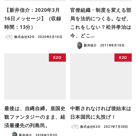
【新井信介：2020年3月
官僚組織・制度を変える部
16日メッセージ】（収録
局を法的につくる。なぜ、
時間：13分）
これをしない？松井孝治は
今、どこ…
株式会社K2O
2020年3月16日
新井信介
2011年8月18日
K2O
K2O
最後は、自縄自縛。皇国史
中断されなければ後始末は
観ファンタジーのまま、経
日本国民に丸投げ！
済最優先の列島民。
株式会社K2O
2021年7月30日
新井信介
2018年3月5日