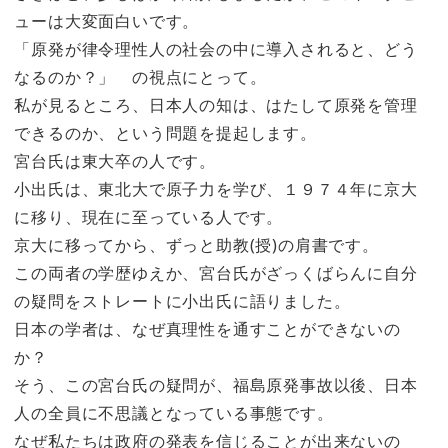
ューは大変面白いです。
「原発が律令理性人の社会の中に導入されると、どう
なるのか？」 の視点にとって。
私が見るところ、日本人の知は、はたして原発を管理
できるのか、という問題を提起します。
宮台氏は東大卒の人です。
小出氏は、東北大で原子力を学び、１９７４年に京大
に移り、現在に至っている人です。
京大に移ってから、ずっと助教(授)の肩書です。
この両者の学歴ゆえか、宮台氏がざっくばらんに自分
の疑問をストレートに小出氏に語りました。
日本の学者は、なぜ真理性を通すことができないの
か？
そう、この宮台氏の疑問が、福島原発事故以後、日本
人の全員に不思議となっている事態です。
なぜ私たちは政府の発表を信じることが出来ないの