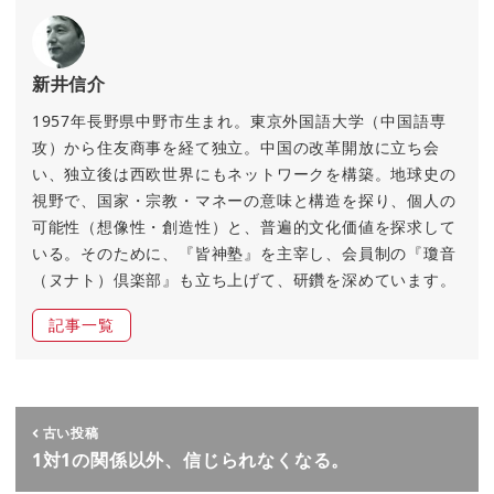
新井信介
1957年長野県中野市生まれ。東京外国語大学（中国語専
攻）から住友商事を経て独立。中国の改革開放に立ち会
い、独立後は西欧世界にもネットワークを構築。地球史の
視野で、国家・宗教・マネーの意味と構造を探り、個人の
可能性（想像性・創造性）と、普遍的文化価値を探求して
いる。そのために、『皆神塾』を主宰し、会員制の『瓊音
（ヌナト）倶楽部』も立ち上げて、研鑽を深めています。
記事一覧
古い投稿
1対1の関係以外、信じられなくなる。