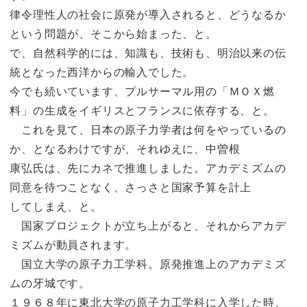
律令理性人の社会に原発が導入されると、どうなるか
という問題が、そこから始まった、と。
で、自然科学的には、知識も、技術も、明治以来の伝
統となった西洋からの輸入でした。
今でも続いています、プルサーマル用の「ＭＯＸ燃
料」の生成をイギリスとフランスに依存する、と。
これを見て、日本の原子力学者は何をやっているの
か、となるわけですが、それゆえに、中曽根
康弘氏は、先にカネで推進しました。アカデミズムの
同意を待つことなく、さっさと国家予算を計上
してしまえ、と。
国家プロジェクトが立ち上がると、それからアカデ
ミズムが動員されます。
国立大学の原子力工学科。原発推進上のアカデミズ
ムの牙城です。
１９６８年に東北大学の原子力工学科に入学した時、