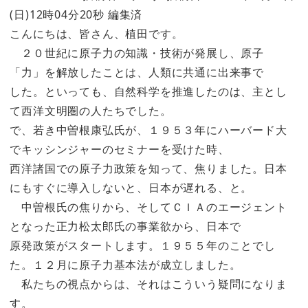
(日)12時04分20秒 編集済
こんにちは、皆さん、植田です。
２０世紀に原子力の知識・技術が発展し、原子
「力」を解放したことは、人類に共通に出来事で
した。といっても、自然科学を推進したのは、主とし
て西洋文明圏の人たちでした。
で、若き中曽根康弘氏が、１９５３年にハーバード大
でキッシンジャーのセミナーを受けた時、
西洋諸国での原子力政策を知って、焦りました。日本
にもすぐに導入しないと、日本が遅れる、と。
中曽根氏の焦りから、そしてＣＩＡのエージェント
となった正力松太郎氏の事業欲から、日本で
原発政策がスタートします。１９５５年のことでし
た。１２月に原子力基本法が成立しました。
私たちの視点からは、それはこういう疑問になりま
す。