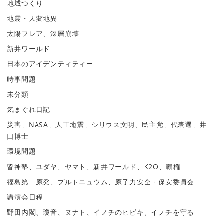
地域つくり
地震・天変地異
太陽フレア、深層崩壊
新井ワールド
日本のアイデンティティー
時事問題
未分類
気まぐれ日記
災害、NASA、人工地震、シリウス文明、民主党、代表選、井
口博士
環境問題
皆神塾、ユダヤ、ヤマト、新井ワールド、K2O、覇権
福島第一原発、プルトニュウム、原子力安全・保安委員会
講演会日程
野田内閣、瓊音、ヌナト、イノチのヒビキ、イノチを守る