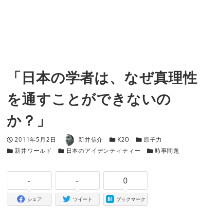
「日本の学者は、なぜ真理性
を通すことができないの
か？」
著者
投稿日
カテゴリー
カテゴリー
2011年5月2日
新井信介
K2O
原子力
カテゴリー
カテゴリー
カテゴリー
新井ワールド
日本のアイデンティティー
時事問題
-
-
0
シェア
ツイート
ブックマーク