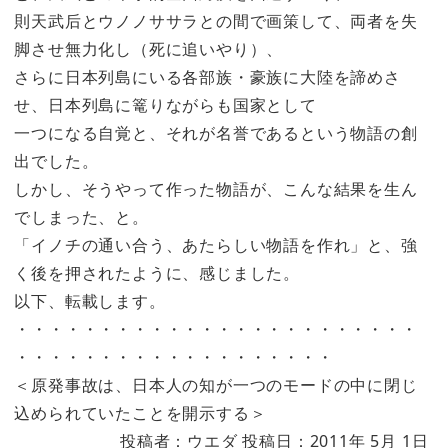
則天武后とウノノササラとの間で画策して、両者を失
脚させ無力化し（死に追いやり）、
さらに日本列島にいる各部族・豪族に大陸を諦めさ
せ、日本列島に篭りながらも国家として
一つになる自覚と、それが名誉であるという物語の創
出でした。
しかし、そうやって作った物語が、こんな結果を生ん
でしまった、と。
「イノチの通い合う、あたらしい物語を作れ」と、強
く後を押されたように、感じました。
以下、転載します。
・・・・・・・・・・・・・・・・・・・・・・・・
・・・・・・・・・・・・・・・・・・・
＜原発事故は、日本人の知が一つのモードの中に閉じ
込められていたことを開示する＞
投稿者：ウエダ 投稿日：2011年 5月 1日