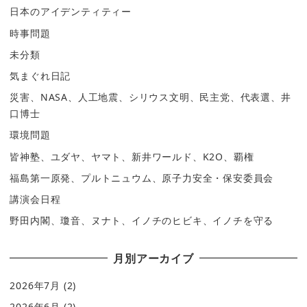
日本のアイデンティティー
時事問題
未分類
気まぐれ日記
災害、NASA、人工地震、シリウス文明、民主党、代表選、井
口博士
環境問題
皆神塾、ユダヤ、ヤマト、新井ワールド、K2O、覇権
福島第一原発、プルトニュウム、原子力安全・保安委員会
講演会日程
野田内閣、瓊音、ヌナト、イノチのヒビキ、イノチを守る
月別アーカイブ
2026年7月
(2)
2026年6月
(2)