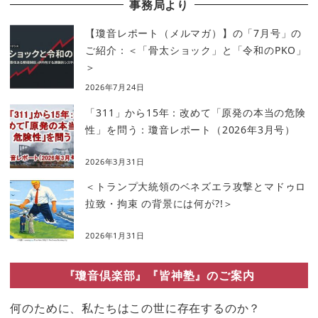
事務局より
【瓊音レポート（メルマガ）】の「7月号」の
ご紹介：＜「骨太ショック」と「令和のPKO」
＞
2026年7月24日
「311」から15年：改めて「原発の本当の危険
性」を問う：瓊音レポート（2026年3月号）
2026年3月31日
＜トランプ大統領のベネズエラ攻撃とマドゥロ
拉致・拘束 の背景には何が?!＞
2026年1月31日
『瓊音倶楽部』『皆神塾』のご案内
何のために、私たちはこの世に存在するのか？