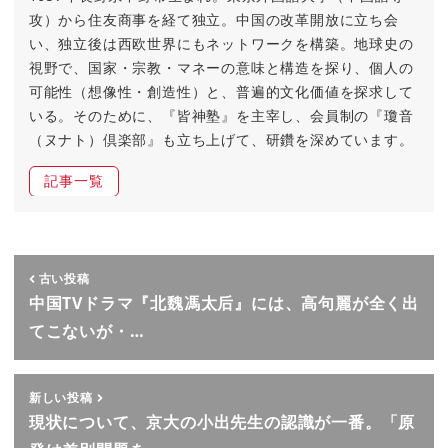
攻）から住友商事を経て独立。中国の改革開放に立ち会
い、独立後は西欧世界にもネットワークを構築。地球史の
視野で、国家・宗教・マネーの意味と構造を探り、個人の
可能性（想像性・創造性）と、普遍的文化価値を探求して
いる。そのために、『皆神塾』を主宰し、会員制の『瓊音
（ヌナト）倶楽部』も立ち上げて、研鑽を深めています。
記事一覧
古い投稿
中国TVドラマ『北魏馮太后』には、高句麗が全く出
てこないが・…
新しい投稿
現状について、京大の小出先生の認識が一番。「原