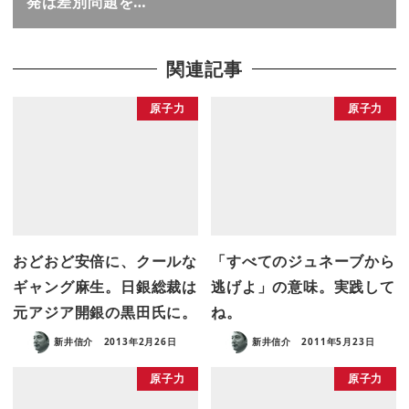
発は差別問題を…
関連記事
原子力
原子力
おどおど安倍に、クールな
「すべてのジュネーブから
ギャング麻生。日銀総裁は
逃げよ」の意味。実践して
元アジア開銀の黒田氏に。
ね。
新井信介
2013年2月26日
新井信介
2011年5月23日
原子力
原子力