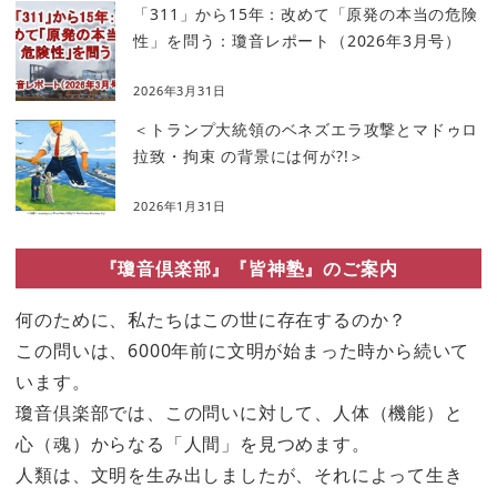
「311」から15年：改めて「原発の本当の危険
性」を問う：瓊音レポート（2026年3月号）
2026年3月31日
＜トランプ大統領のベネズエラ攻撃とマドゥロ
拉致・拘束 の背景には何が?!＞
2026年1月31日
『瓊音倶楽部』『皆神塾』のご案内
何のために、私たちはこの世に存在するのか？
この問いは、6000年前に文明が始まった時から続いて
います。
瓊音倶楽部では、この問いに対して、人体（機能）と
心（魂）からなる「人間」を見つめます。
人類は、文明を生み出しましたが、それによって生き