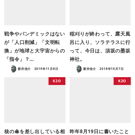
戦争やパンデミックはない
稲刈りが終わって、露天風
が「人口削減」「文明転
呂に入り、ソラテラスに行
換」が地球と大宇宙からの
って、今日は、須坂の墨坂
「指令」？…
神社。
新井信介
2019年11月8日
新井信介
2018年10月7日
K2O
K2O
核の傘を差し出している相
昨年8月19日に書いたこと