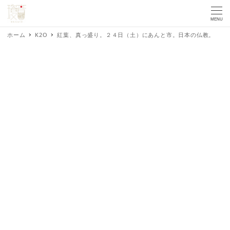
MENU
ホーム
K2O
紅葉、真っ盛り。２４日（土）にあんと市。日本の仏教。