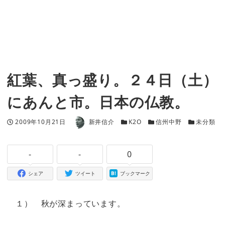
紅葉、真っ盛り。２４日（土）
にあんと市。日本の仏教。
著者
投稿日
カテゴリー
カテゴリー
カテゴリー
2009年10月21日
新井信介
K2O
信州中野
未分類
-
-
0
シェア
ツイート
ブックマーク
１） 秋が深まっています。