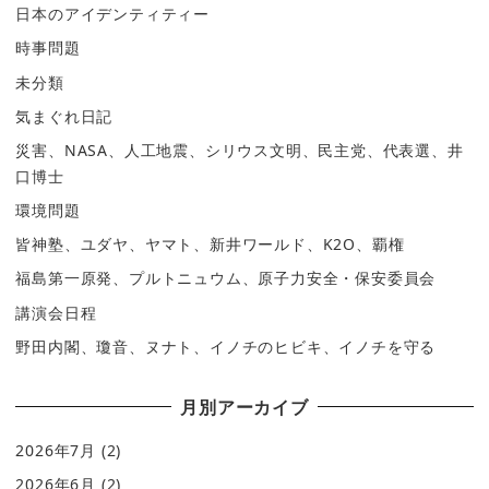
日本のアイデンティティー
時事問題
未分類
気まぐれ日記
災害、NASA、人工地震、シリウス文明、民主党、代表選、井
口博士
環境問題
皆神塾、ユダヤ、ヤマト、新井ワールド、K2O、覇権
福島第一原発、プルトニュウム、原子力安全・保安委員会
講演会日程
野田内閣、瓊音、ヌナト、イノチのヒビキ、イノチを守る
月別アーカイブ
2026年7月
(2)
2026年6月
(2)