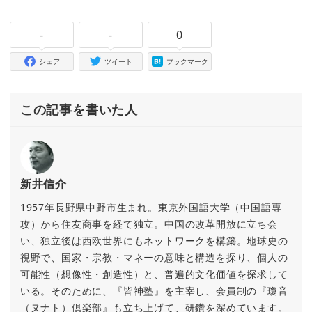
-
-
0
シェア
ツイート
ブックマーク
この記事を書いた人
新井信介
1957年長野県中野市生まれ。東京外国語大学（中国語専
攻）から住友商事を経て独立。中国の改革開放に立ち会
い、独立後は西欧世界にもネットワークを構築。地球史の
視野で、国家・宗教・マネーの意味と構造を探り、個人の
可能性（想像性・創造性）と、普遍的文化価値を探求して
いる。そのために、『皆神塾』を主宰し、会員制の『瓊音
（ヌナト）倶楽部』も立ち上げて、研鑽を深めています。