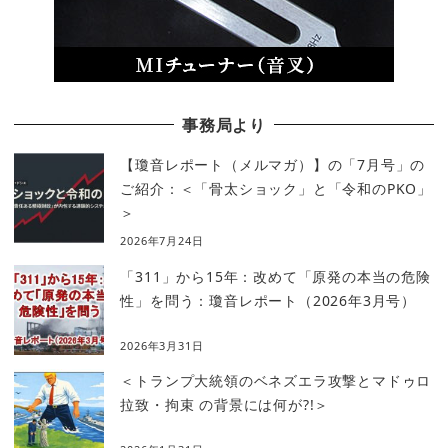
事務局より
【瓊音レポート（メルマガ）】の「7月号」の
ご紹介：＜「骨太ショック」と「令和のPKO」
＞
2026年7月24日
「311」から15年：改めて「原発の本当の危険
性」を問う：瓊音レポート（2026年3月号）
2026年3月31日
＜トランプ大統領のベネズエラ攻撃とマドゥロ
拉致・拘束 の背景には何が?!＞