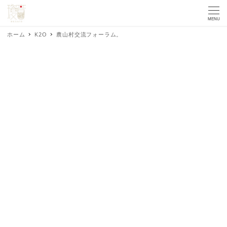
MENU
ホーム
K2O
農山村交流フォーラム。