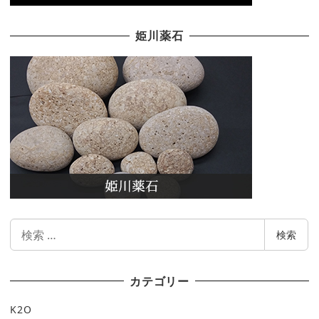
姫川薬石
検
検索
索
カテゴリー
K2O