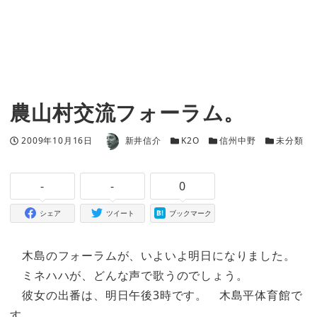
農山村交流フォーラム。
著者
投稿日
カテゴリー
カテゴリー
カテゴリー
2009年10月16日
新井信介
K2O
信州中野
未分類
-
-
0
シェア
ツイート
ブックマーク
木島のフォーラムが、いよいよ明日になりました。
ミネハハが、どんな声で歌うのでしょう。
彼女の出番は、明日午後3時です。 木島平体育館で
す。