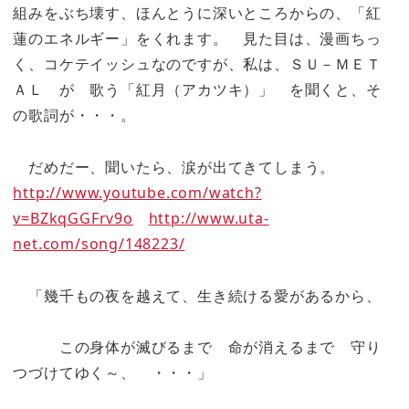
組みをぶち壊す、ほんとうに深いところからの、「紅
蓮のエネルギー」をくれます。 見た目は、漫画ちっ
く、コケテイッシュなのですが、私は、ＳＵ－ＭＥＴ
ＡＬ が 歌う「紅月（アカツキ）」 を聞くと、そ
の歌詞が・・・。
だめだー、聞いたら、涙が出てきてしまう。
http://www.youtube.com/watch?
v=BZkqGGFrv9o
http://www.uta-
net.com/song/148223/
「幾千もの夜を越えて、生き続ける愛があるから、
この身体が滅びるまで 命が消えるまで 守り
つづけてゆく～、 ・・・」