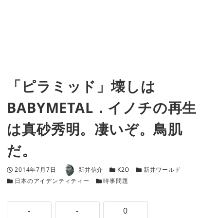
「ピラミッド」壊しは
BABYMETAL．イノチの再生
は真砂秀明。凄いぞ。鳥肌
だ。
著者
投稿日
カテゴリー
カテゴリー
2014年7月7日
新井信介
K2O
新井ワールド
カテゴリー
カテゴリー
日本のアイデンティティー
時事問題
-
-
0