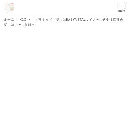
MENU
ホーム
K2O
「ピラミッド」壊しはBABYMETAL．イノチの再生は真砂秀
明。凄いぞ。鳥肌だ。