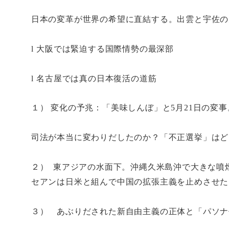
日本の変革が世界の希望に直結する。出雲と宇佐の
l
大阪では緊迫する国際情勢の最深部
l
名古屋では真の日本復活の道筋
１） 変化の予兆：「美味しんぼ」と
5
月
21
日の変事
司法が本当に変わりだしたのか？「不正選挙」はど
２）
東アジアの水面下。沖縄久米島沖で大きな噴
セアンは日米と組んで中国の拡張主義を止めさせた
３） あぶりだされた新自由主義の正体と「パソナ