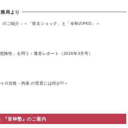
事務局より
」のご紹介：＜「骨太ショック」と「令和のPKO」＞
の危険性」を問う：瓊音レポート（2026年3月号）
ロ拉致・拘束 の背景には何が?!＞
』『皆神塾』のご案内