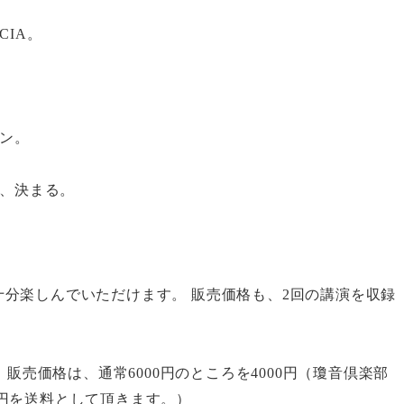
CIA
。
ン。
、決まる。
十分楽しんでいただけます。 販売価格も、
2
回の講演を収録
。
、販売価格は、通常
6000
円のところを
4000
円（瓊音倶楽部
円を送料として頂きます。）