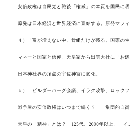
安倍政権は自民党と戦後「権威」の本質を国
原発は日本経済と世界経済に直結する。原発マフィ
４）「富が増えない中、骨組だけが残る。国家の生
マネーと国家と信仰。天皇家から出雲大社に「お嫁
日本神社界の頂点の宇佐神宮に変化。
５） ビルダーバーグ会議、イラク攻撃、ロックフ
戦争屋の安倍政権はいつまで続く？ 集団的自衛
天皇の「精神」とは？
125
代、
2000
年以上。 イ