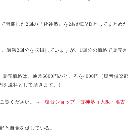
屋で開催した
2
回の『皆神塾』を
2
枚組
DVD
としてまとめた
す。講演
2
回分を収録していますが、
1
回分の価格で販売さ
、販売価格は、通常
6000
円のところを
4000
円（瓊音倶楽部
円を送料として頂きます。）
をご覧ください。→
瓊音ショップ「皆神塾（大阪・名古
野と自覚を促している。