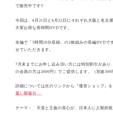
で販売中です
!!
今回は、
6
月
21
日と
6
月
22
日にそれぞれ大阪と名古
大変お得な長時間
DVD
です。
全編で「
5
時間
20
分収録」の
2
枚組みの長編
DVD
で
せていただきます。
7
月末までにお申し込み頂い方には特別割引があり
の会員の方は
2000
円）でご提供します。（別途
300
詳細については次のリンクから『瓊音ショップ』
屋）開催分」
テーマ： 天皇と王族の良心が、日本人に人類的視