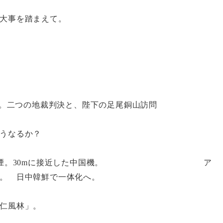
大事を踏まえて。
。二つの地裁判決と、陛下の足尾銅山訪問
うなるか？
煙。
30m
に接近した中国機。 ア
。 日中韓鮮で一体化へ。
仁風林」。