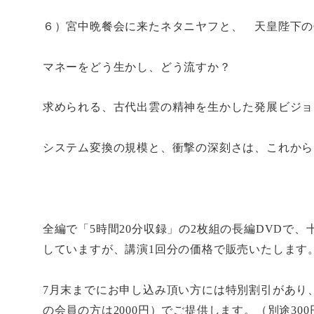
６）宮中晩餐会に来たネタニヤフと、 天皇陛下の
マネーをどう生かし、どう流すか？
求められる、古代出雲の精神を生かした発展ビジョ
システム変換の規模と、衝撃の深刻さは、これから
全編で「
5
時間
20
分収録」の
2
枚組の長編
DVD
で、
していますが、講演
1
回分の価格で販売いたします
7
月末までにお申し込み頂い方には特別割引があり
の会員の方は
2000
円）でご提供します。（別途
300