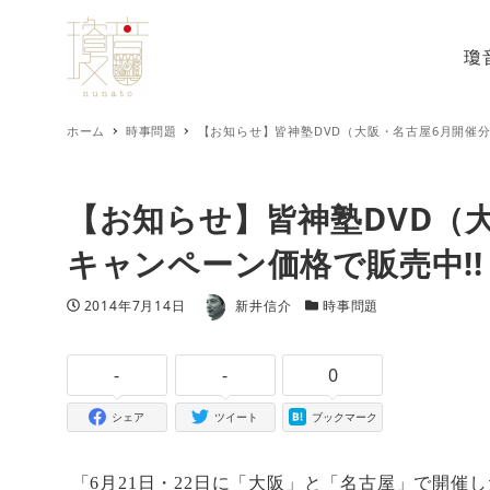
瓊
ホーム
時事問題
【お知らせ】皆神塾DVD（大阪・名古屋6月開催分
【お知らせ】皆神塾DVD（
キャンペーン価格で販売中!!
著者
投稿日
カテゴリー
2014年7月14日
新井信介
時事問題
-
-
0
シェア
ツイート
ブックマーク
「
6
月
21
日・
22
日に「大阪」と「名古屋」で開催し