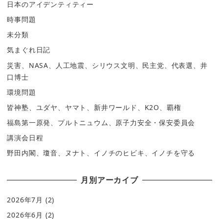
日本のアイデンティティー
時事問題
未分類
気まぐれ日記
災害、NASA、人工地震、シリウス文明、民主党、代表選、井
口博士
環境問題
皆神塾、ユダヤ、ヤマト、新井ワールド、K2O、覇権
福島第一原発、プルトニュウム、原子力安全・保安委員会
講演会日程
野田内閣、瓊音、ヌナト、イノチのヒビキ、イノチを守る
月別アーカイブ
2026年7月
(2)
2026年6月
(2)