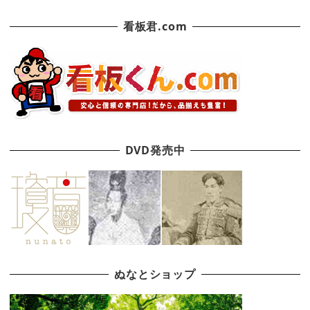
看板君.com
DVD発売中
ぬなとショップ