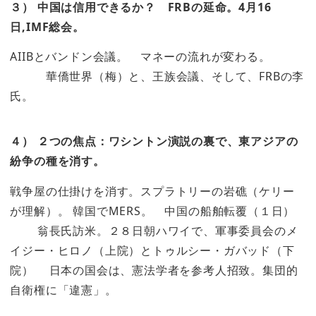
３） 中国は信用できるか？ FRBの延命。4月16
日,IMF総会。
AIIBとバンドン会議。 マネーの流れが変わる。
華僑世界（梅）と、王族会議、そして、FRBの李
氏。
４） ２つの焦点：ワシントン演説の裏で、東アジアの
紛争の種を消す。
戦争屋の仕掛けを消す。スプラトリーの岩礁（ケリー
が理解）。 韓国でMERS。 中国の船舶転覆（１日）
翁長氏訪米。２８日朝ハワイで、軍事委員会のメ
イジー・ヒロノ（上院）とトゥルシー・ガバッド（下
院） 日本の国会は、憲法学者を参考人招致。集団的
自衛権に「違憲」。