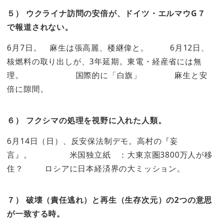
５） ウクライナ訪問の安倍が、ドイツ・エルマウG７
で報道されない。
6月7日。 麻生は張高麗、楼継偉と。 6月12日、
核燃料の取り出しが、3年延期。東電・経産省には無
理。 国際的に「白旗」 麻生と安
倍に隙間。
６） フクシマの処理を視野に入れた人類。
6月14日（日）、反安保法制デモ。高村の『妄
言』。 米国独立紙 ：大東京圏3800万人が移
住？ ロシアに日本経済界の大ミッション。
７） 破壊（責任逃れ）と再生（生存次元）の2つの意思
が一致する時。