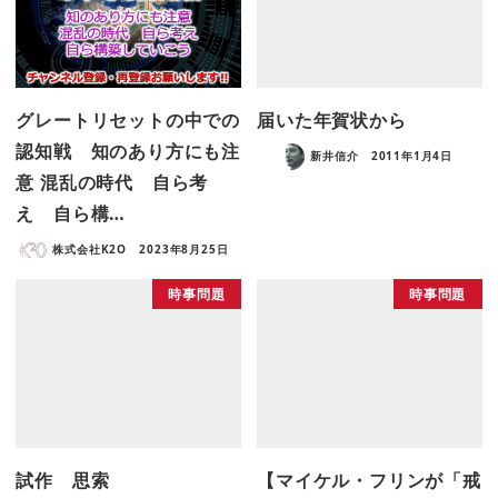
グレートリセットの中での
届いた年賀状から
認知戦 知のあり方にも注
新井信介
2011年1月4日
意 混乱の時代 自ら考
え 自ら構…
株式会社K2O
2023年8月25日
時事問題
時事問題
試作 思索
【マイケル・フリンが「戒