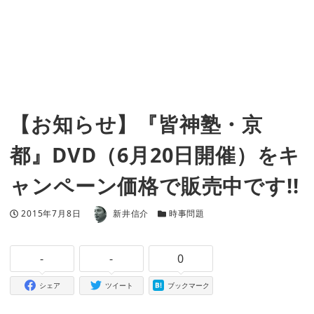
【お知らせ】『皆神塾・京
都』DVD（6月20日開催）をキ
ャンペーン価格で販売中です!!
著者
投稿日
カテゴリー
2015年7月8日
新井信介
時事問題
-
-
0
シェア
ツイート
ブックマーク