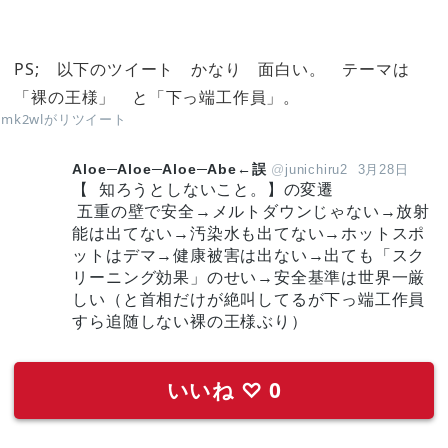
PS; 以下のツイート かなり 面白い。 テーマは
「裸の王様」 と「下っ端工作員」。
cmk2wl
がリツイート
Aloe─Aloe─Aloe─Abe←誤
@
junichiru2
3月28日
【  知ろうとしないこと。】の変遷 
 五重の壁で安全→メルトダウンじゃない→放射
能は出てない→汚染水も出てない→ホットスポ
ットはデマ→健康被害は出ない→出ても「スク
リーニング効果」のせい→安全基準は世界一厳
しい（と首相だけが絶叫してるが下っ端工作員
すら追随しない裸の王様ぶり）
いいね
♡
0