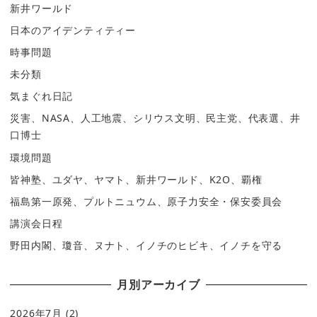
新井ワールド
日本のアイデンティティー
時事問題
未分類
気まぐれ日記
災害、NASA、人工地震、シリウス文明、民主党、代表選、井
口博士
環境問題
皆神塾、ユダヤ、ヤマト、新井ワールド、K2O、覇権
福島第一原発、プルトニュウム、原子力安全・保安委員会
講演会日程
野田内閣、瓊音、ヌナト、イノチのヒビキ、イノチを守る
月別アーカイブ
2026年7月
(2)