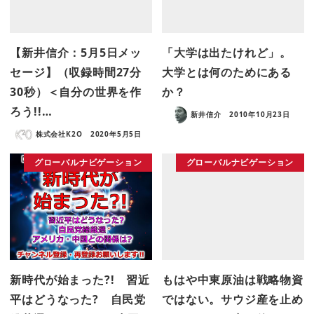
【新井信介：5月5日メッ
「大学は出たけれど」。
セージ】（収録時間27分
大学とは何のためにある
30秒）＜自分の世界を作
か？
ろう!!…
新井信介
2010年10月23日
株式会社K2O
2020年5月5日
グローバルナビゲーション
グローバルナビゲーション
新時代が始まった?! 習近
もはや中東原油は戦略物資
平はどうなった? 自民党
ではない。サウジ産を止め