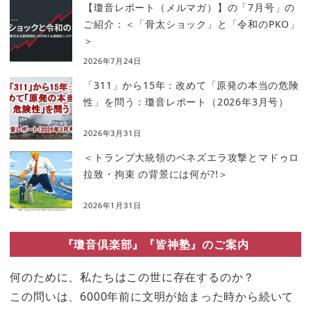
【瓊音レポート（メルマガ）】の「7月号」の
ご紹介：＜「骨太ショック」と「令和のPKO」
＞
2026年7月24日
「311」から15年：改めて「原発の本当の危険
性」を問う：瓊音レポート（2026年3月号）
2026年3月31日
＜トランプ大統領のベネズエラ攻撃とマドゥロ
拉致・拘束 の背景には何が?!＞
2026年1月31日
『瓊音倶楽部』『皆神塾』のご案内
何のために、私たちはこの世に存在するのか？
この問いは、6000年前に文明が始まった時から続いて