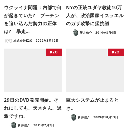
ウクライナ問題：内部で何
NYの正統ユダヤ教徒10万
が起きていた? プーチン
人が、政治国家イスラエル
を追い込んだ勢力の正体
のガザ攻撃に猛抗議
は? 暴走…
新井信介
2014年8月4日
株式会社K2O
2022年3月12日
K2O
K2O
29日のDVD発売開始。そ
巨大システムが止まると
れにしても、天木さん、過
き。
激ですね。
新井信介
2009年10月13日
新井信介
2011年2月2日