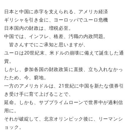
日本と中国に赤字を支えられる、アメリカ経済
ギリシャを引き金に、ヨーロッパでユーロ危機
日本国内の財政は、増税必至。
中国では、インフレ、格差、汚職の内政問題。
皆さんすでにご承知と思いますが、
ユーロは20世紀末、米ドルの崩壊に備えて誕生した通
貨。
しかし、参加各国の財政政策に直接、立ち入れなかっ
たため、今、窮地。
一方のアメリカドルは、21世紀に中国を新たな債券引
き受け手に育て上げることで、
延命。しかも、サブプライムローンで世界中が過剰信
用に。
それが破綻して、北京オリンピック後に、リーマンシ
ョック。