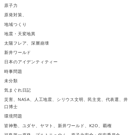
原子力
原発対策、
地域つくり
地震・天変地異
太陽フレア、深層崩壊
新井ワールド
日本のアイデンティティー
時事問題
未分類
気まぐれ日記
災害、NASA、人工地震、シリウス文明、民主党、代表選、井
口博士
環境問題
皆神塾、ユダヤ、ヤマト、新井ワールド、K2O、覇権
福島第一原発、プルトニュウム、原子力安全・保安委員会