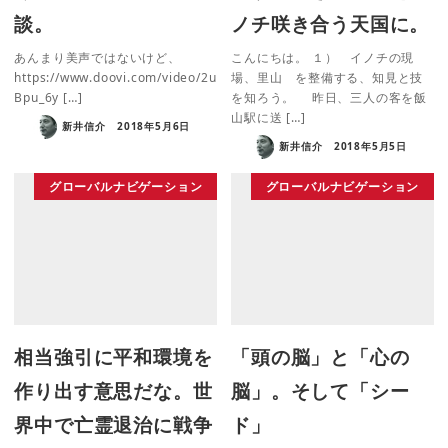
談。
ノチ咲き合う天国に。
あんまり美声ではないけど、
こんにちは。 １） イノチの現
https://www.doovi.com/video/2u
場、里山 を整備する、知見と技
Bpu_6y […]
を知ろう。 昨日、三人の客を飯
山駅に送 […]
新井信介
2018年5月6日
新井信介
2018年5月5日
グローバルナビゲーション
グローバルナビゲーション
相当強引に平和環境を
「頭の脳」と「心の
作り出す意思だな。世
脳」。そして「シー
界中で亡霊退治に戦争
ド」