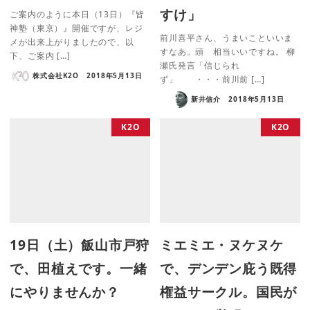
すけ」
ご案内のように本日（13日）『皆
神塾（東京）』開催ですが、レジ
前川喜平さん、うまいこといいま
メが出来上がりましたので、以
すなあ。頭 相当いいですね。 柳
下、ご案内 […]
瀬氏発言「信じられ
株式会社K2O
2018年5月13日
ず」 ・・・前川前 […]
新井信介
2018年5月13日
K2O
K2O
19日（土）飯山市戸狩
ミエミエ・ヌケヌケ
で、田植えです。一緒
で、デンデン庇う既得
にやりませんか？
権益サークル。国民が