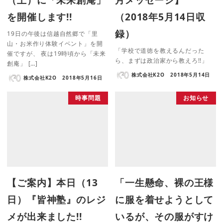
を開催します!!
（2018年5月14日収
録）
19日の午後は信越自然郷で「里
山・お米作り体験イベント」を開
「学校で道徳を教えるんだった
催ですが、 夜は19時頃から「未来
ら、まずは政治家から教えろ!!」
創庵」 […]
株式会社K2O
2018年5月14日
株式会社K2O
2018年5月16日
時事問題
お知らせ
【ご案内】本日（13
「一生懸命、裸の王様
日）『皆神塾』のレジ
に服を着せようとして
メが出来ました!!
いるが、その服がすけ