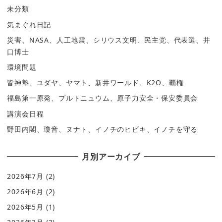
未分類
気まぐれ日記
災害、NASA、人工地震、シリウス文明、民主党、代表選、井
口博士
環境問題
皆神塾、ユダヤ、ヤマト、新井ワールド、K2O、覇権
福島第一原発、プルトニュウム、原子力安全・保安委員会
講演会日程
野田内閣、瓊音、ヌナト、イノチのヒビキ、イノチを守る
月別アーカイブ
2026年7月
(2)
2026年6月
(2)
2026年5月
(1)