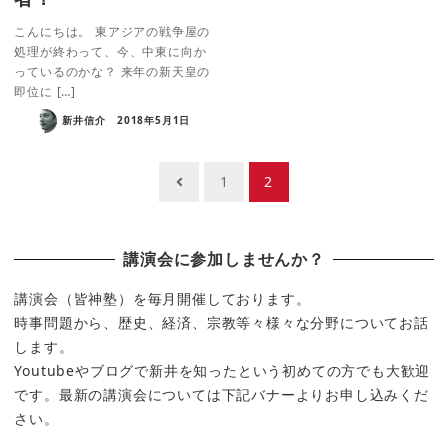
こんにちは。 東アジアの戦争屋の
処理が終わって、今、中東に向か
っているのかな？ 来年の新天皇の
即位に […]
新井信介
2018年5月1日
投
1
2
稿
の
講演会に参加しませんか？
ペ
ー
講演会（皆神塾）を毎月開催しております。
時事問題から、歴史、経済、宗教等々様々な分野についてお話
ジ
します。
送
Youtubeやブログで新井を知ったという初めての方でも大歓迎
り
です。最新の講演会については下記バナーよりお申し込みくだ
さい。