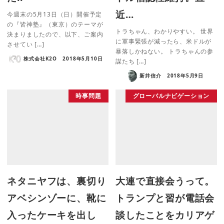
近…
今週末の5月13日（日）開催予定
の『皆神塾』（東京）のテーマが
トラちゃん、わかりやすい。 世界
決まりましたので、以下、ご案内
に軍事緊張が減ったら、米ドルが
させてい […]
暴落しかねない。 トラちゃんの参
株式会社K2O
2018年5月10日
謀たち […]
新井信介
2018年5月9日
時事問題
グローバルナビゲーション
ネタニヤフは、裏切り
大連で直接会うって。
アベシンゾーに、靴に
トランプと習が電話会
入ったケーキを出し
談したことをカリアゲ