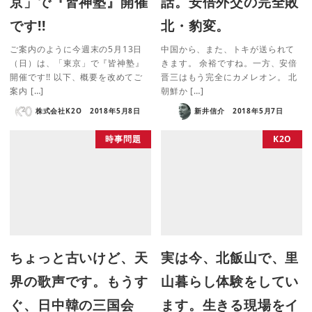
京」で『皆神塾』開催
話。安倍外交の完全敗
です!!
北・豹変。
ご案内のように今週末の5月13日
中国から、また、トキが送られて
（日）は、「東京」で『皆神塾』
きます。 余裕ですね。一方、安倍
開催です!! 以下、概要を改めてご
晋三はもう完全にカメレオン。 北
案内 […]
朝鮮か […]
株式会社K2O
2018年5月8日
新井信介
2018年5月7日
時事問題
K2O
ちょっと古いけど、天
実は今、北飯山で、里
界の歌声です。もうす
山暮らし体験をしてい
ぐ、日中韓の三国会
ます。生きる現場をイ