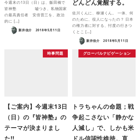
どんどん覚醒する。
今週末の13日（日）は、飯田橋で
皆神塾 嘘つき、私物国家
佐川くんに、柳瀬くん。 一体、何
の最高責任者 安倍晋三を、政治
のために、役人になったの？ 日本
的に […]
の権力者に対する、忖度の行きつ
新井信介
2018年5月11日
くとこ […]
新井信介
2018年5月11日
時事問題
グローバルナビゲーション
【ご案内】今週末13日
トラちゃんの命題；戦
（日）の『皆神塾』の
争起こさない「静かな
テーマが決まりまし
人減し」で、しかも米
た!!
ドル信認性維持。直