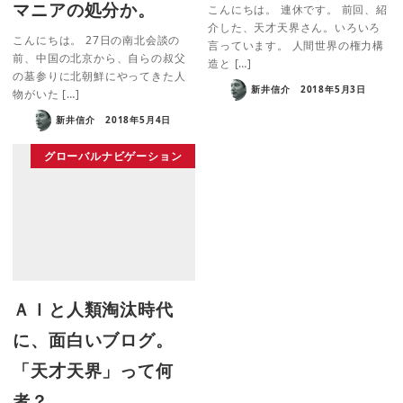
マニアの処分か。
こんにちは。 連休です。 前回、紹
介した、天才天界さん。いろいろ
こんにちは。 27日の南北会談の
言っています。 人間世界の権力構
前、中国の北京から、自らの叔父
造と […]
の墓参りに北朝鮮にやってきた人
新井信介
2018年5月3日
物がいた […]
新井信介
2018年5月4日
グローバルナビゲーション
ＡＩと人類淘汰時代
に、面白いブログ。
「天才天界」って何
者？