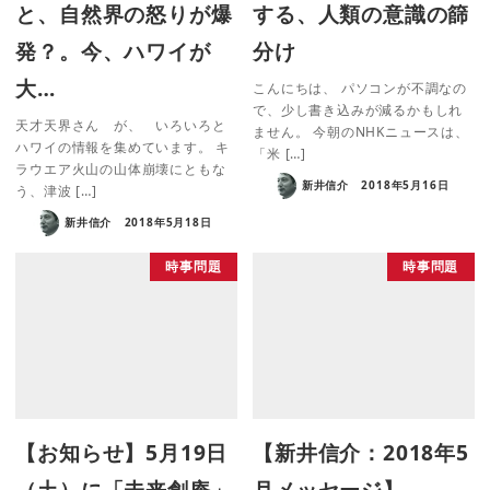
と、自然界の怒りが爆
する、人類の意識の篩
発？。今、ハワイが
分け
大…
こんにちは、 パソコンが不調なの
で、少し書き込みが減るかもしれ
天才天界さん が、 いろいろと
ません。 今朝のNHKニュースは、
ハワイの情報を集めています。 キ
「米 […]
ラウエア火山の山体崩壊にともな
新井信介
2018年5月16日
う、津波 […]
新井信介
2018年5月18日
時事問題
時事問題
【お知らせ】5月19日
【新井信介：2018年5
（土）に「未来創庵」
月メッセージ】