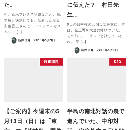
た。
に伝えた？ 村田先
生…
今、欧米プレスで話題なこと。 戦
争屋と決別しても、延命したがる
9日の日中韓の三国会談を前に、習
安倍晋三さんに、 イスラエルがス
は、金正恩を大連に呼びつけた。
ペシャ […]
その前に、トランプと話している
新井信介
2018年5月9日
ね。 話 […]
新井信介
2018年5月9日
時事問題
K2O
【ご案内】今週末の5
半島の南北対話の裏で
月13日（日）は「東
進んでいた、中印対