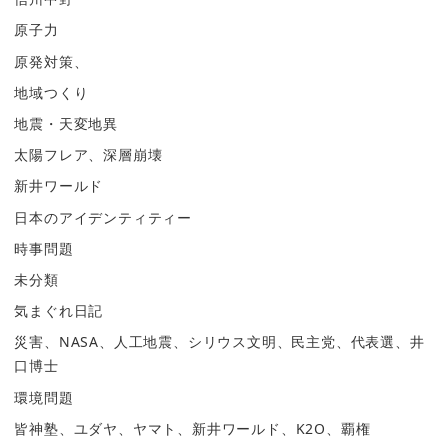
原子力
原発対策、
地域つくり
地震・天変地異
太陽フレア、深層崩壊
新井ワールド
日本のアイデンティティー
時事問題
未分類
気まぐれ日記
災害、NASA、人工地震、シリウス文明、民主党、代表選、井
口博士
環境問題
皆神塾、ユダヤ、ヤマト、新井ワールド、K2O、覇権