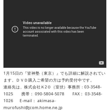
1月15日の『皆神塾（東京）』でも詳細に解説されてい
ます。ＤＶＤ購入ご希望の方は予約受付中です。
連絡先は、株式会社Ｋ2Ｏ（室伏）事務所：03-3548-
1025 携帯： 090-5804-5078 FAX： 03-3548-
1026 E-mail： akimasa-
murofushi@jcom.home.ne.jp