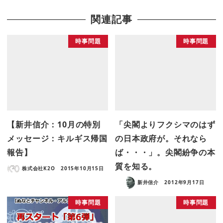
関連記事
時事問題
時事問題
【新井信介：10月の特別
「尖閣よりフクシマのはず
メッセージ：キルギス帰国
の日本政府が。それなら
報告】
ば・・・」。尖閣紛争の本
質を知る。
株式会社K2O
2015年10月15日
新井信介
2012年9月17日
時事問題
時事問題