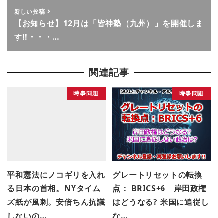
新しい投稿
【お知らせ】12月は「皆神塾（九州）」を開催しま
す!!・・・…
関連記事
時事問題
時事問題
平和憲法にノコギリを入れ
グレートリセットの転換
る日本の首相。NYタイム
点： BRICS+6 岸田政権
ズ紙が風刺。安倍ちん抗議
はどうなる? 米国に追従し
しないの…
な…