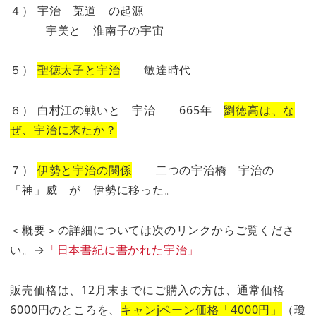
４） 宇治 莵道 の起源
宇美と 淮南子の宇宙
５）
聖徳太子と宇治
敏達時代
６） 白村江の戦いと 宇治 665年
劉徳高は、な
ぜ、宇治に来たか？
７）
伊勢と宇治の関係
二つの宇治橋 宇治の
「神」威 が 伊勢に移った。
＜概要＞の詳細については次のリンクからご覧くださ
い。→
「日本書紀に書かれた宇治」
販売価格は、12月末までにご購入の方は、通常価格
6000円のところを、
キャンjペーン価格「4000円」
（瓊