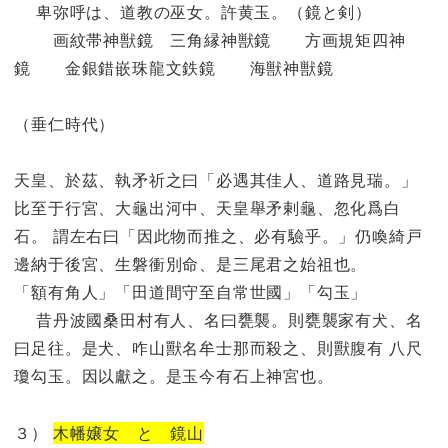
卑弥呼は、道教の巫女。許黄玉。（鏡と剣）
画紋帯神獣鏡 三角縁神獣鏡 方画規矩四神
鏡 金銀錯嵌珠龍文鉄鏡 海獣神獣鏡
（垂仁時代）
天皇、於茲、執矛祈之曰「必遇其佳人、道路見瑞。」
比至于行宮、大龜出河中、天皇舉矛剌龜、忽化爲白
石。 謂左右曰「因此物而推之、必有驗乎。」仍喚綺戸
邊納于後宮、生磐衝別命、是三尾君之始祖也。
「額有角人」「田道間守至自常世國」「勾玉」
昔丹波國桑田村有人、名曰甕襲。則甕襲家有犬、名
曰足往。是犬、咋山獸名牟士那而殺之、則獸腹有 八尺
瓊勾玉。因以獻之。是玉今有石上神宮也。
３）
木幡嬢女 と
鏡山