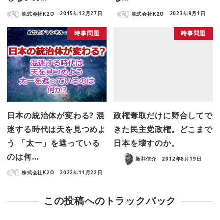
株式会社K2O
2015年12月27日
株式会社K2O
2023年9月1日
時事問題
時事問題
日本の統治体が変わる? 混
政権奪取だけに野合してで
迷する時代は天を見つめよ
きた民主党政権。どこまで
う 「太一」を遮っている
日本を壊すのか。
のは何…
新井信介
2012年8月19日
株式会社K2O
2022年11月22日
この投稿へのトラックバック