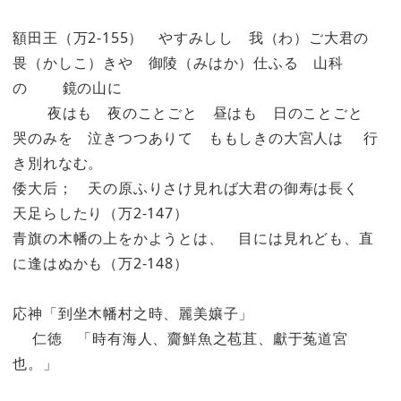
額田王（万2-155） やすみしし 我（わ）ご大君の
畏（かしこ）きや 御陵（みはか）仕ふる 山科
の 鏡の山に
夜はも 夜のことごと 昼はも 日のことごと
哭のみを 泣きつつありて ももしきの大宮人は 行
き別れなむ。
倭大后； 天の原ふりさけ見れば大君の御寿は長く
天足らしたり（万2-147）
青旗の木幡の上をかようとは、 目には見れども、直
に逢はぬかも（万2-148）
応神「到坐木幡村之時、麗美孃子」
仁徳 「時有海人、齎鮮魚之苞苴、獻于菟道宮
也。」