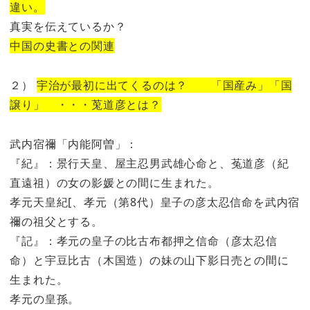
違い。
真実を伝えているか？
中国の史書との関連
２）
宇治が最初に出てくるのは？ 「国産み」「国
譲り」 ・・・莵道彦とは？
武内宿禰「内能阿曽」：
『紀』：景行天皇、屋主忍男武雄心命と、菟道彦（紀
直遠祖）の女の影媛との間に生まれた。
孝元天皇紀[、孝元（第8代）皇子の彦太忍信命を武内宿
禰の祖父とする。
『記』：孝元の皇子の比古布都押之信命（彦太忍信
命）と宇豆比古（木国造）の妹の山下影日売との間に
生まれた。
孝元の皇孫。