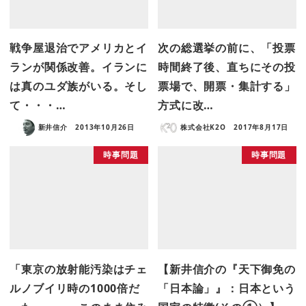
戦争屋退治でアメリカとイ
次の総選挙の前に、「投票
ランが関係改善。イランに
時間終了後、直ちにその投
は真のユダ族がいる。そし
票場で、開票・集計する」
て・・・…
方式に改…
新井信介
2013年10月26日
株式会社K2O
2017年8月17日
時事問題
時事問題
「東京の放射能汚染はチェ
【新井信介の『天下御免の
ルノブイリ時の1000倍だ
「日本論」』：日本という