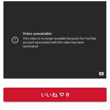
いいね
♡
0