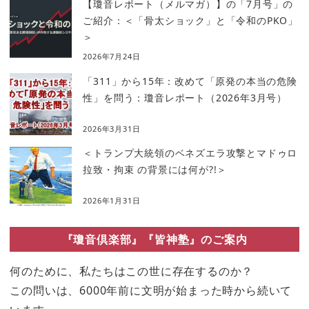
【瓊音レポート（メルマガ）】の「7月号」の
ご紹介：＜「骨太ショック」と「令和のPKO」
＞
2026年7月24日
「311」から15年：改めて「原発の本当の危険
性」を問う：瓊音レポート（2026年3月号）
2026年3月31日
＜トランプ大統領のベネズエラ攻撃とマドゥロ
拉致・拘束 の背景には何が?!＞
2026年1月31日
『瓊音倶楽部』『皆神塾』のご案内
何のために、私たちはこの世に存在するのか？
この問いは、6000年前に文明が始まった時から続いて