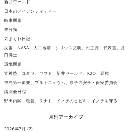
新井ワールド
日本のアイデンティティー
時事問題
未分類
気まぐれ日記
災害、NASA、人工地震、シリウス文明、民主党、代表選、井
口博士
環境問題
皆神塾、ユダヤ、ヤマト、新井ワールド、K2O、覇権
福島第一原発、プルトニュウム、原子力安全・保安委員会
講演会日程
野田内閣、瓊音、ヌナト、イノチのヒビキ、イノチを守る
月別アーカイブ
2026年7月
(2)