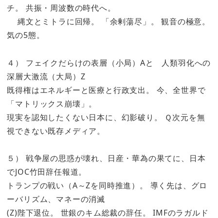
チ。 共振・周波数の時代へ。
縄文とミトラに回帰。 「余剰蕩尽」。 観音の極意。
気の5態。
４） フェイクだらけの表層（小局）Aと 人類羽化への
深層大激流（大局）Z
既得権はエネルギーと医療と行政支出。 今、全世界で
「マトリックス崩壊」。
現実を認知したくない日本に、幻影破り。 Ｑ次元を無
視できない既存メディア。
５） 戦争屋の思惑が壊れ、日産・華為の果てに、日本
でJOC竹田辞任報道。
トランプの戦い（A～Zを同時推進）。 導く先は、グロ
ーバリズム、マネーの消滅
(Z)陛下退位。 世銀のキム総裁の辞任。 IMFのラガルド