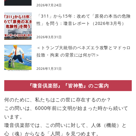
2026年7月24日
「311」から15年：改めて「原発の本当の危険
性」を問う：瓊音レポート（2026年3月号）
2026年3月31日
＜トランプ大統領のベネズエラ攻撃とマドゥロ
拉致・拘束 の背景には何が?!＞
2026年1月31日
『瓊音倶楽部』『皆神塾』のご案内
何のために、私たちはこの世に存在するのか？
この問いは、6000年前に文明が始まった時から続いて
います。
瓊音倶楽部では、この問いに対して、人体（機能）と
心（魂）からなる「人間」を見つめます。