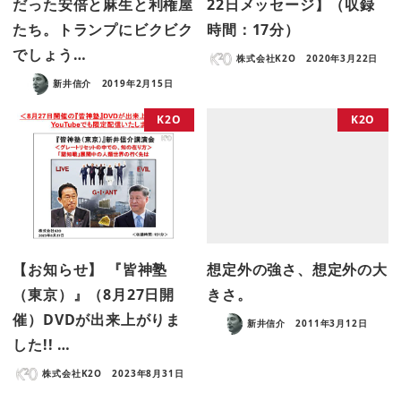
だった安倍と麻生と利権屋
22日メッセージ】（収録
たち。トランプにビクビク
時間：17分）
でしょう…
株式会社K2O
2020年3月22日
新井信介
2019年2月15日
K2O
K2O
【お知らせ】 『皆神塾
想定外の強さ、想定外の大
（東京）』（8月27日開
きさ。
催）DVDが出来上がりま
新井信介
2011年3月12日
した!! …
株式会社K2O
2023年8月31日