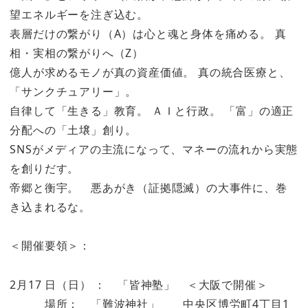
望エネルギーを注ぎ込む。
表層だけの繋がり（A）は心と魂と身体を痛める。 真
相・実相の繋がりへ（Z）
億人が求めるモノが真の資産価値。 真の統合医療と、
「サンクチュアリー」。
自律して「生きる」教育。 ＡＩと行政。 「富」の適正
分配への「土壌」創り。
SNSがメディアの主流になって、マネーの流れから実態
を創りだす。
帝郷と衡宇。 悪あがき（証拠隠滅）の大事件に、巻
き込まれるな。
＜開催要領＞：
2月17 日（日） ： 「皆神塾」 ＜大阪で開催＞
場所： 「難波神社」 中央区博労町4丁目1