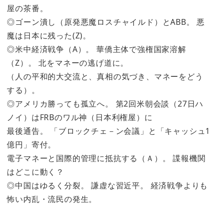
屋の茶番。
◎ゴーン潰し（原発悪魔ロスチャイルド）とABB。 悪
魔は日本に残った(Z)。
◎米中経済戦争（A）。 華僑主体で強権国家溶解
（Z）。 北をマネーの逃げ道に。
（人の平和的大交流と、真相の気づき、マネーをどう
する）。
◎アメリカ勝っても孤立へ。 第2回米朝会談（27日ハ
ノイ）はFRBのワル神（日本利権屋）に
最後通告。 「ブロックチェ－ン会議」と「キャッシュ1
億円」寄付。
電子マネーと国際的管理に抵抗する（Ａ）。 諜報機関
はどこに動く？
◎中国はゆるく分裂。 謙虚な習近平。 経済戦争よりも
怖い内乱・流民の発生。