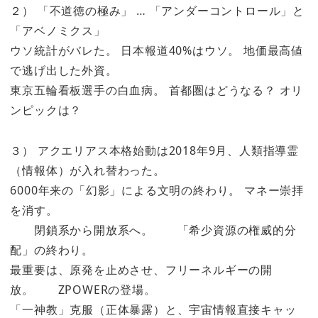
２） 「不道徳の極み」 … 「アンダーコントロール」と
「アベノミクス」
ウソ統計がバレた。 日本報道40%はウソ。 地価最高値
で逃げ出した外資。
東京五輪看板選手の白血病。 首都圏はどうなる？ オリ
ンピックは？
３） アクエリアス本格始動は2018年9月、人類指導霊
（情報体）が入れ替わった。
6000年来の「幻影」による文明の終わり。 マネー崇拝
を消す。
閉鎖系から開放系へ。 「希少資源の権威的分
配」の終わり。
最重要は、原発を止めさせ、フリーネルギーの開
放。 ZPOWERの登場。
「一神教」克服（正体暴露）と、宇宙情報直接キャッ