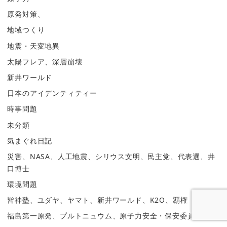
原発対策、
地域つくり
地震・天変地異
太陽フレア、深層崩壊
新井ワールド
日本のアイデンティティー
時事問題
未分類
気まぐれ日記
災害、NASA、人工地震、シリウス文明、民主党、代表選、井
口博士
環境問題
皆神塾、ユダヤ、ヤマト、新井ワールド、K2O、覇権
福島第一原発、プルトニュウム、原子力安全・保安委員会