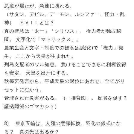
悪魔が居たが、急速に壊れる。
（サタン、デビル、デーモン、ルシファー、怪力・乱
神） ＥＶＩＬとは？
真の智慧は「太一」「シリウス」。 権力者が独占秘
匿。 文字化で「マトリックス」。
農業生産と文字・制度での観念(組織化)で「権力」発
生。 ここから天皇が生まれた。
列島支配者のワル知恵。 負けることでさらに利権役得
を安定。 天皇を出汁にする。
秋篠宮発言から、平成天皇の退位にあわせ、全てがリ
セットにむかう。
管理された災害がある。 （「推背図」。 反省を促す？
証拠隠滅のゴマカシ？）
8) 東京五輪は、人類の意識転換、羽化の儀式にな
る？ 真の光は出るか？