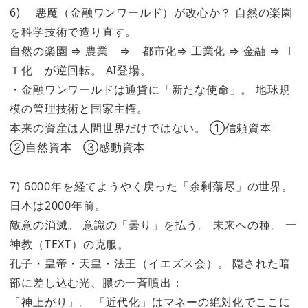
6) 悪魔（金融ワンワールド）が改心か？ 自然の楽園
を科学技術で造り直す。
自然の楽園 ⇒ 農業 ⇒ 都市化⇒ 工業化 ⇒ 金融 ⇒ Ｉ
Ｔ化 が逆回転。 AI登場。
・金融ワンワールドは通貨に「新たな使命」。 地球規
模の管理技術と国家主権。
本来の資産は人間世界だけではない。 ①信頼資本
②自然資本 ③感動資本
7) 6000年を経てようやく戻った「余剰蕩尽」の世界。
日本は2000年前。
敵意の消滅。 意識の「曇り」を払う。 未来への種。 一
神教（TEXT）の克服。
孔子・皇帝・天皇・法王（イエズス会）。 隠された暗
部に差し込む光、膿の一斉噴出；
「神上がり」。 「近代化」はマネーの絶対化でここに