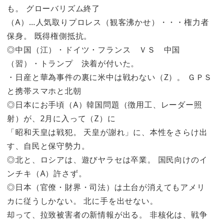
も。 グローバリズム終了
（A）…人気取りプロレス（観客沸かせ）・・・権力者
保身。 既得権側抵抗。
◎中国（江）・ドイツ・フランス ＶＳ 中国
（習）・トランプ 決着が付いた。
・日産と華為事件の裏に米中は戦わない（Z）。 ＧＰＳ
と携帯スマホと北朝
◎日本にお手頃（A）韓国問題（徴用工、レーダー照
射）が、2月に入って（Z）に
「昭和天皇は戦犯。 天皇が謝れ」に、本性をさらけ出
す、自民と保守勢力。
◎北と、ロシアは、遊びヤラセは卒業。 国民向けのイ
ンチキ（A）許さず。
◎日本（官僚・財界・司法）は土台が消えてもアメリ
カに従うしかない。 北に手を出せない。
却って、拉致被害者の新情報が出る。 非核化は、戦争