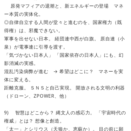
原発マフィアの退潮と、新エネルギーの登場 マネ
ー本質の実体化。
◎自律自立する人間が堂々と進むのを、国家権力（既
得権）は、邪魔できない。
軍事を出せない日本。 経団連中西が白旗。 原自連（小
泉）が電事連に引導を渡す。
「気づかない日本人」 「国家依存の日本人」にも、幻
影消滅の実感。
混乱汚染病弊が進む → 希望はどこに？ マネーを実
体に変える。
距離克服。 ＳＮＳと自己実現。 開放される文明の利器
（ドローン、ZPOWER、他）
9) 智慧はどこから？ 縄文人の感応力。 「宇宙時代の
権威」とは？ 想像と創造。
「太一」とシリウス（天狼か、恵蘇か）。 目の前に願