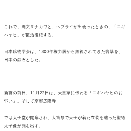
これで、縄文ヌナカワと、ヘブライが出会ったときの、「ニギ
ハヤヒ」が復活復権する。
日本鉱物学会は、
1300
年権力層から無視されてきた翡翠を、
日本の鉱石とした。
新嘗の前日、
11
月
22
日は、天皇家に伝わる「ニギハヤヒのお
弔い」。そして京都広隆寺
では太子堂が開扉され、大嘗祭で天子が着た衣装を纏った聖徳
太子像が顔を出す。