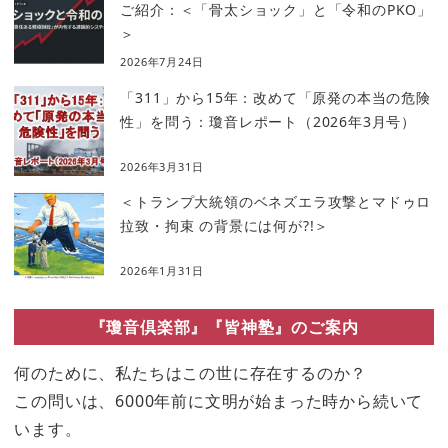
ご紹介：＜「骨太ショック」と「令和のPKO」
＞
2026年7月24日
「311」から15年：改めて「原発の本当の危険
性」を問う：瓊音レポート（2026年3月号）
2026年3月31日
＜トランプ大統領のベネズエラ攻撃とマドゥロ
拉致・拘束 の背景には何が?!＞
2026年1月31日
『瓊音倶楽部』『皆神塾』のご案内
何のために、私たちはこの世に存在するのか？
この問いは、6000年前に文明が始まった時から続いて
います。