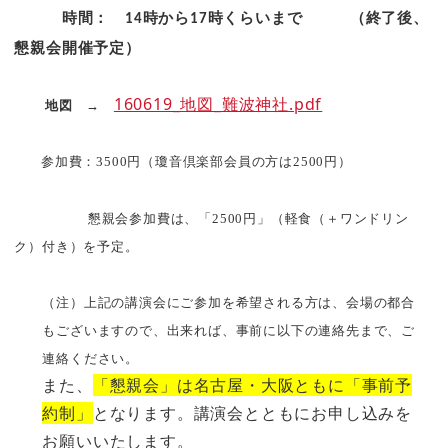
時間：
時から
時くらいまで （終了後、
14
17
懇親会開催予定）
160619_地図_難波神社.pdf
地図
→
参加費：3
500
円（瓊音倶楽部会員の方は
2500
円）
懇親会参加費は、「2
500
円」（軽食（＋ワンドリン
ク）付き）を予定。
（注）上記の講演会にご参加を希望される方は、会場の都合
もございますので、出来れば、事前に以下の連絡先まで、ご
連絡ください。
また、
「懇親会」は名古屋・大阪ともに「事前予
約制」
となります。講演会とともにお申し込みを
お願いいたします。