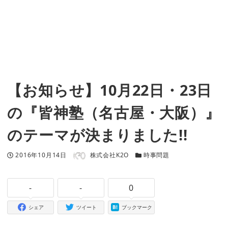
【お知らせ】10月22日・23日
の『皆神塾（名古屋・大阪）』
のテーマが決まりました!!
著者
投稿日
カテゴリー
2016年10月14日
株式会社K2O
時事問題
-
-
0
シェア
ツイート
ブックマーク