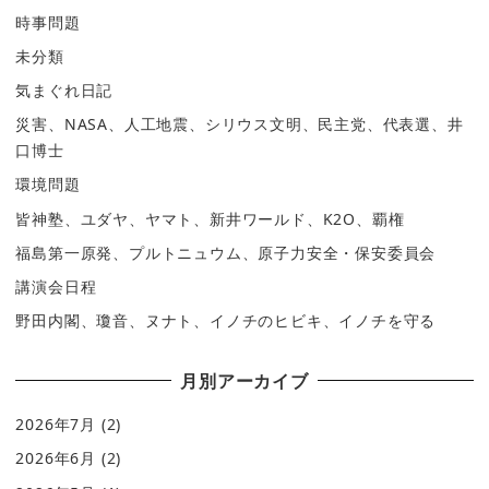
時事問題
未分類
気まぐれ日記
災害、NASA、人工地震、シリウス文明、民主党、代表選、井
口博士
環境問題
皆神塾、ユダヤ、ヤマト、新井ワールド、K2O、覇権
福島第一原発、プルトニュウム、原子力安全・保安委員会
講演会日程
野田内閣、瓊音、ヌナト、イノチのヒビキ、イノチを守る
月別アーカイブ
2026年7月
(2)
2026年6月
(2)