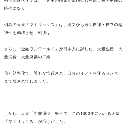
明治の近代化では、世界中の国家が富国強兵を競う帝国主義の
時代になり、
列島の天皇「マトリックス」は、縄文から続く自律・自立の精
神性を崩壊させ、戦後は
さらに「金融ワンワールド」が日本人に課した、大量生産・大
量消費・大量廃棄の工業
化と効率化で、誰もが忙殺され、自分のイノチを守るセンサー
まで壊されてしまった。
しかし、天皇「生前退位」発言で、この
1300
年にわたる天皇
「マトリックス」が溶けだした。