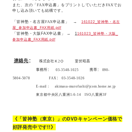
また、次の「
FAX
申込書」をプリントしていただき
FAX
でお
申し込み頂いても結構です。
「皆神塾・名古屋FAX申込書」 →
161022_皆神塾・名古
屋_参加申込書_FAX用紙.pdf
「皆神塾・大阪FAX申込書」 →
1
161023_皆神塾・大阪_
参加申込書_FAX用紙.pdf
連絡先
：
株式会社Ｋ
2
Ｏ
室伏昭昌
事務所：
03-
3548-1025
携帯：
090-
5804-5078
FAX
：
03-
3548-1026
E-mail
：
akimasa-murofushi@jcom.home.ne.jp
東京都中央区八重洲
1-6-14
ISO
八重洲
3F
《「皆神塾（東京）」のDVDキャンペーン価格で
好評発売中です!!》