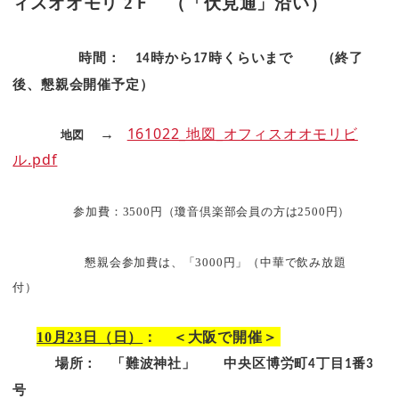
ィスオオモリ
2
Ｆ （「伏見通」沿い）
時間：
時から
時くらいまで （終了
14
17
後、懇親会開催予定）
161022_地図_オフィスオオモリビ
→
地図
ル.pdf
参加費：
3500
円（瓊音倶楽部会員の方は
2500
円）
懇親会参加費は、「
3000
円」（中華で飲み放題
付）
10月23日（日）
： ＜大阪で開催＞
場所： 「難波神社」 中央区博労町
丁目
番
4
1
3
号