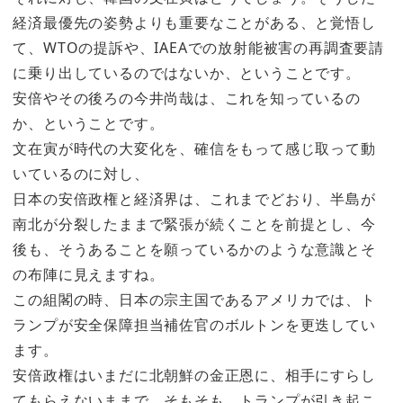
経済最優先の姿勢よりも重要なことがある、と覚悟し
て、WTOの提訴や、IAEAでの放射能被害の再調査要請
に乗り出しているのではないか、ということです。
安倍やその後ろの今井尚哉は、これを知っているの
か、ということです。
文在寅が時代の大変化を、確信をもって感じ取って動
いているのに対し、
日本の安倍政権と経済界は、これまでどおり、半島が
南北が分裂したままで緊張が続くことを前提とし、今
後も、そうあることを願っているかのような意識とそ
の布陣に見えますね。
この組閣の時、日本の宗主国であるアメリカでは、ト
ランプが安全保障担当補佐官のボルトンを更迭してい
ます。
安倍政権はいまだに北朝鮮の金正恩に、相手にすらし
てもらえないままで、そもそも、トランプが引き起こ