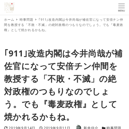
MENU
ホーム
時事問題
｢911｣改造内閣は今井尚哉が補佐官になって安倍チン仲
間を教授する「不敗・不滅」の絶対政権のつもりなのでしょう。でも『毒麦政
権』として焼かれるかもね。
｢911｣改造内閣は今井尚哉が補
佐官になって安倍チン仲間を
教授する「不敗・不滅」の絶
対政権のつもりなのでしょ
う。でも『毒麦政権』として
焼かれるかもね。
著者
更新日
投稿日
カテゴリー
2019年9月14日
2019年9月11日
新井信介
時事問題