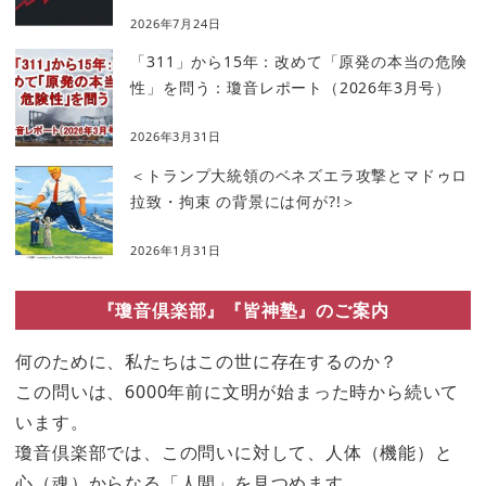
2026年7月24日
「311」から15年：改めて「原発の本当の危険
性」を問う：瓊音レポート（2026年3月号）
2026年3月31日
＜トランプ大統領のベネズエラ攻撃とマドゥロ
拉致・拘束 の背景には何が?!＞
2026年1月31日
『瓊音倶楽部』『皆神塾』のご案内
何のために、私たちはこの世に存在するのか？
この問いは、6000年前に文明が始まった時から続いて
います。
瓊音倶楽部では、この問いに対して、人体（機能）と
心（魂）からなる「人間」を見つめます。