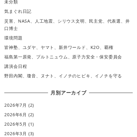
未分類
気まぐれ日記
災害、NASA、人工地震、シリウス文明、民主党、代表選、井
口博士
環境問題
皆神塾、ユダヤ、ヤマト、新井ワールド、K2O、覇権
福島第一原発、プルトニュウム、原子力安全・保安委員会
講演会日程
野田内閣、瓊音、ヌナト、イノチのヒビキ、イノチを守る
月別アーカイブ
2026年7月
(2)
2026年6月
(2)
2026年5月
(1)
2026年3月
(3)