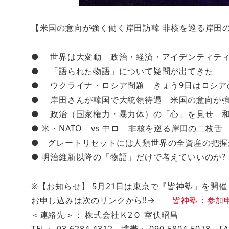
【米国の意向が強く働く岸田訪韓 非核を巡る岸田
● 世界は大変動 政治・経済・アイデンティテ
● 「語られた物語」について疑問が出てきた
● ウクライナ・ロシア問題 きょう9日はロシア
● 岸田さんが韓国で大統領待遇 米国の意向が
● 政治（国家権力・暴力体）の「心」を見せ 
● 米・NATO vs 中ロ 非核を巡る岸田の二枚舌
● グレートリセットには人類世界の全資産の把握
● 明治維新以降の「物語」だけで考えていいのか?
※【お知らせ】 5月21日は東京で『皆神塾」を開催
お申し込みは次のリンクから‼→
皆神塾：参加
＜連絡先＞： 株式会社Ｋ2Ｏ 室伏昭昌
TEL： 03-6284-4312 携帯： 090-5804-5078 F