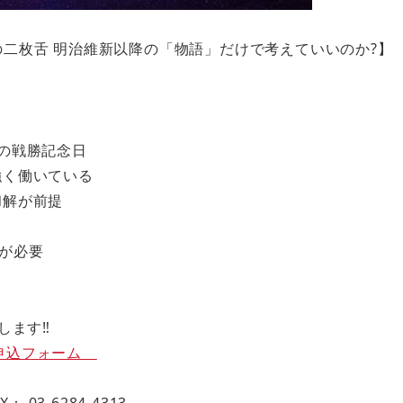
の二枚舌 明治維新以降の「物語」だけで考えていいのか?】
ィ
の戦勝記念日
強く働いている
和解が前提
が必要
します‼
申込フォーム
AX： 03-6284-4313