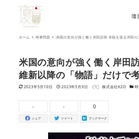
瓊
ホーム
時事問題
米国の意向が強く働く岸田訪韓 非核を巡る岸田の
米国の意向が強く働く岸田訪
維新以降の「物語」だけで考
著者
更新日
投稿日
カテ
2023年5月10日
2023年5月9日
株式会社K2O
時
-
-
0
シェア
ツイート
ブックマーク