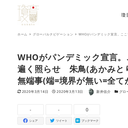
瓊
ホーム
グローバルナビゲーション
WHOがパンデミック宣言。ここで
WHOがパンデミック宣言。
遍く照らせ 朱鳥(あかみと
無端事(端=境界が無い=全て
著者
更新日
投稿日
カテゴ
2020年3月14日
2020年3月13日
新井信介
グロ
-
-
0
シェア
ツイート
ブックマーク