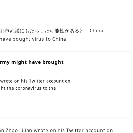
市武漢にもたらした可能性がある》 China
ave bought virus to China
army might have brought
wrote on his Twitter account on
ht the coronavirus to the
n Zhao Lijian wrote on his Twitter account on