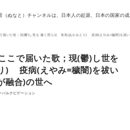
音（ぬなと）チャンネルは、日本人の起源、日本の国家の成
届いた歌；現(鬱)し世を 遍く照らせ 朱鳥(あかみとり) 疫病(えやみ=穢闇)を祓
ここで届いた歌；現(鬱)し世を
り) 疫病(えやみ=穢闇)を祓い
が融合)の世へ
リー
ーバルナビゲーション