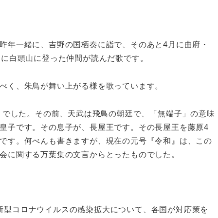
昨年一緒に、吉野の国栖奏に詣で、そのあと4月に曲府・
月に白頭山に登った仲間が読んだ歌です。
べく、朱鳥が舞い上がる様を歌っています。
鳥』でした。その前、天武は飛鳥の朝廷で、「無端子」の意味
皇子です。その息子が、長屋王です。その長屋王を藤原4
です。何べんも書きますが、現在の元号『令和』は、この
会に関する万葉集の文言からとったものでした。
日、新型コロナウイルスの感染拡大について、各国が対応策を