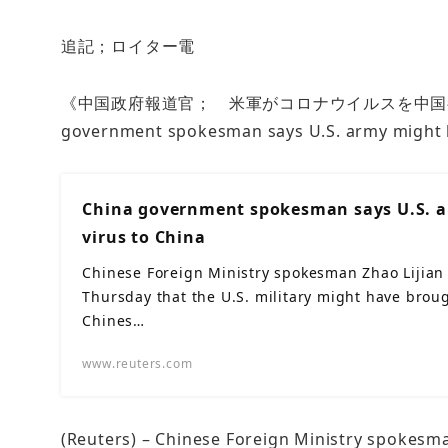
追記；ロイター電
《中国政府報道官； 米軍がコロナウイルスを中国都
government spokesman says U.S. army might h
China government spokesman says U.S. 
virus to China
Chinese Foreign Ministry spokesman Zhao Lijian 
Thursday that the U.S. military might have broug
Chines…
www.reuters.com
(Reuters) – Chinese Foreign Ministry spokesma