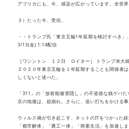
アフリカにも、今、感染が広がっています。全世界
３）たった今、受信。
・・トランプ氏「東京五輪1年延期を検討すべき」
3/13(金) 1:14配信
［ワシントン １２日 ロイター］ トランプ米大
２０２０年東京五輪を１年延期することも関係者は
しくないと述べた。
「311」の「放射能被害隠し」の不道徳な銭ゲバ
京の地価は、総崩れ。さらに、追い打ちをかける事
ウィルス禍が引き起こす、ネットのITをつかった
「都市解体」「農工一体」「簡素生活」を加速しま