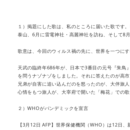
１）掲題にした歌は、私のところに届いた歌です。
泰山、6月に雷電神社・高麗神社を訪ね、そして8
歌意は、今回のウィルス禍の先に、世界を一つにす
天武の臨終年686年が、日本で3番目の元号『朱
を問うナゾナゾをしました。それに答えたのが高市
兄弟が自害に追い込んだのを怒ったのが、大伴旅人
心情をもつ旅人が、大宰府で開いた「梅花」での歌
２）WHOがパンデミックを宣言
【3月12日 AFP】世界保健機関（WHO）は12