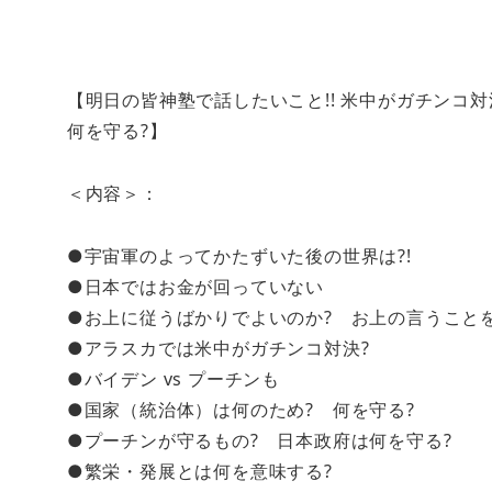
【明日の皆神塾で話したいこと!! 米中がガチンコ
何を守る?】
＜内容＞：
●宇宙軍のよってかたずいた後の世界は?!
●日本ではお金が回っていない
●お上に従うばかりでよいのか? お上の言うこと
●アラスカでは米中がガチンコ対決?
●バイデン vs プーチンも
●国家（統治体）は何のため? 何を守る?
●プーチンが守るもの? 日本政府は何を守る?
●繁栄・発展とは何を意味する?