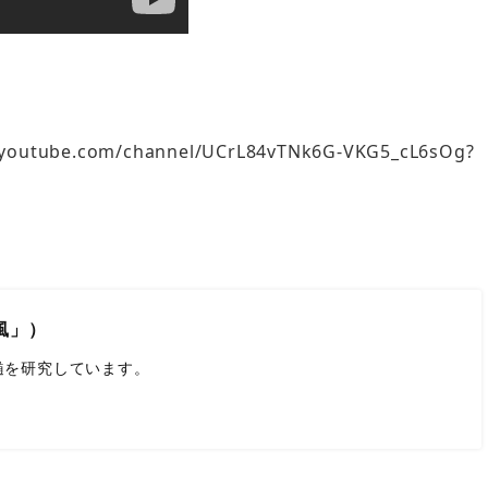
ube.com/channel/UCrL84vTNk6G-VKG5_cL6sOg?
風」）
髄を研究しています。