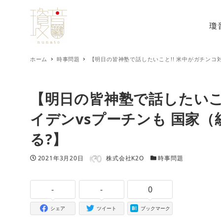
瓊
ホーム
時事問題
【明日の皆神塾で話したいこと!! 米中がガチンコ
【明日の皆神塾で話したいこと
イデンvsプーチンも 国家
る?】
著者
投稿日
カテゴリー
2021年3月20日
株式会社K2O
時事問題
-
-
0
シェア
ツイート
ブックマーク