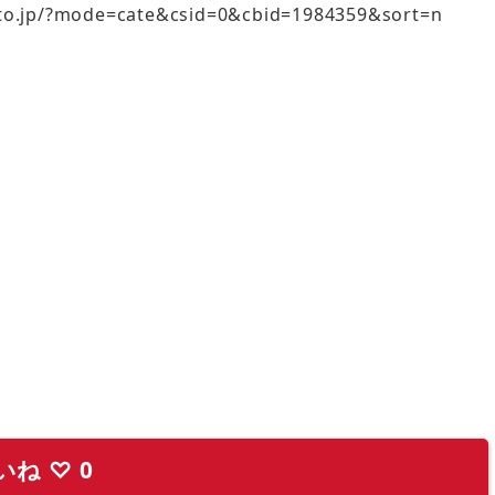
?mode=cate&csid=0&cbid=1984359&sort=n
いね
♡
0