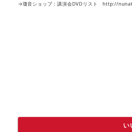
→瓊音ショップ：講演会DVDリスト http://nunato.jp/
い