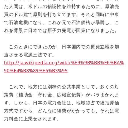
た人間は、米ドルの信認性を維持するために、原油売
買のドル建て原則を打ち立てます。それと同時に中東
で石油危機になり、これが元で石油価格が暴騰し、こ
れを背景に日本では原子力発電が国策になりました。
このときにできたのが、日本国内での原発立地を加
速させる電源三法です。
http://ja.wikipedia.org/wiki/%E9%9B%BB%E6%BA%
90%E4%B8%89%E6%B3%95
これで、地方には別枠の公共事業として、多くの対
策費（補助金、寄付金、広報宣伝費）がバラまかれま
す。しかも、日本の電力会社は、地域独占で総括原価
方式ですから、どんなに経費がかかっても、それは電
力料金に上乗せされます。