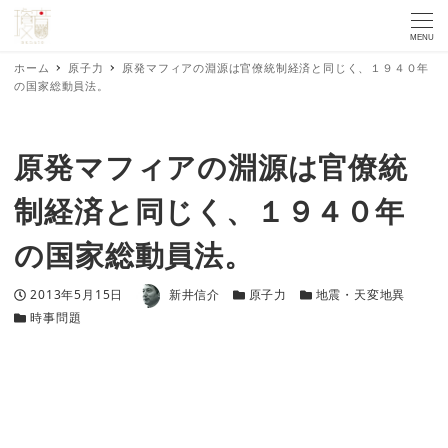
MENU
ホーム
原子力
原発マフィアの淵源は官僚統制経済と同じく、１９４０年
の国家総動員法。
原発マフィアの淵源は官僚統
制経済と同じく、１９４０年
の国家総動員法。
著者
投稿日
カテゴリー
カテゴリー
2013年5月15日
新井信介
原子力
地震・天変地異
カテゴリー
時事問題