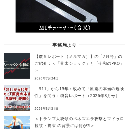
事務局より
【瓊音レポート（メルマガ）】の「7月号」の
ご紹介：＜「骨太ショック」と「令和のPKO」
＞
2026年7月24日
「311」から15年：改めて「原発の本当の危険
性」を問う：瓊音レポート（2026年3月号）
2026年3月31日
＜トランプ大統領のベネズエラ攻撃とマドゥロ
拉致・拘束 の背景には何が?!＞