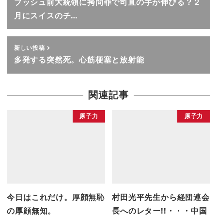
ブッシュ前大統領に拷問罪で司直の手が伸びる？２
月にスイスのチ…
新しい投稿
多発する突然死。心筋梗塞と放射能
関連記事
原子力
原子力
今日はこれだけ。厚顔無恥
村田光平先生から経団連会
の厚顔無知。
長へのレター!!・・・中国