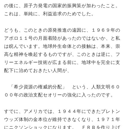
の後に、原子力発電の国家的振興策が加わったこと。
これは、単純に、利益追求のためでした。
どうも、このときの原発推進の遠因に、１９６９年の
アポロ１１号の月面着陸があったのではないか、と私
は睨んでいます。地球外生命体との接触は、本来、崇
高な精神を喚起するものですが、このときは逆に、フ
リーエネルギー技術が広まる前に、地球中を完全に支
配下に治めておきたい人間が、
「希少資源の権威的分配」 という、人類文明６０
００年の政治支配セオリーの強化に入ったのです。
すでに、アメリカでは、１９４４年にできたブレトン
ウッズ体制の金本位が維持できなくなり、１９７１年
にニクソンショックになります。 ＦＲＢを作り上げ